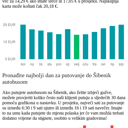
već za 14,29 € ako imate sreće ili 17,05 € u prosjeku. Najskuplja
karta može koštati čak 20,18 €.
Šibenik
Pronađite najbolji dan za putovanje do Šibenik
autobusom
Ako putujete autobusom na Šibenik, ako želite izbjeći gužve,
možete provjeriti koliko često naši klijenti putuju u sljedećih 30 dana
pomoću grafikona u nastavku. U prosjeku, najveći sati za putovanje
su između 6:30 i 9 sati ujutro ili između 16 i 19 sati navečer. Imajte
to na umu kada putujete do mjesta polaska jer će vam možda trebati
dodatno vrijeme da stignete, osobito u velikim gradovima!