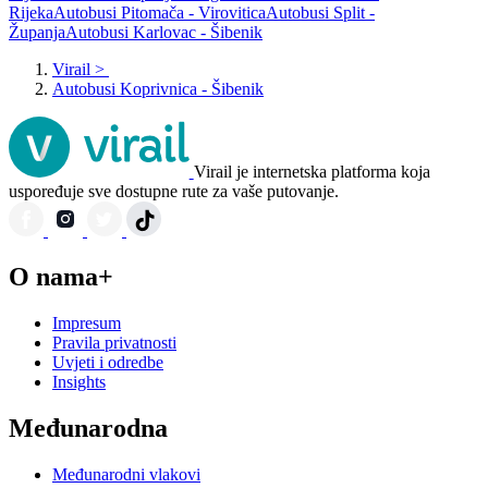
Rijeka
Autobusi Pitomača - Virovitica
Autobusi Split -
Županja
Autobusi Karlovac - Šibenik
Virail
>
Autobusi Koprivnica - Šibenik
Virail je internetska platforma koja
uspoređuje sve dostupne rute za vaše putovanje.
O nama+
Impresum
Pravila privatnosti
Uvjeti i odredbe
Insights
Međunarodna
Međunarodni vlakovi