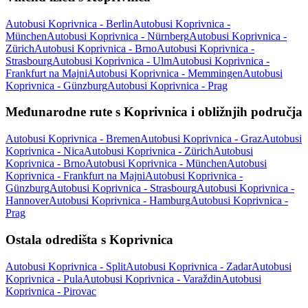
Autobusi Koprivnica - Berlin
Autobusi Koprivnica -
München
Autobusi Koprivnica - Nürnberg
Autobusi Koprivnica -
Zürich
Autobusi Koprivnica - Brno
Autobusi Koprivnica -
Strasbourg
Autobusi Koprivnica - Ulm
Autobusi Koprivnica -
Frankfurt na Majni
Autobusi Koprivnica - Memmingen
Autobusi
Koprivnica - Günzburg
Autobusi Koprivnica - Prag
Međunarodne rute s Koprivnica i obližnjih područja
Autobusi Koprivnica - Bremen
Autobusi Koprivnica - Graz
Autobusi
Koprivnica - Nica
Autobusi Koprivnica - Zürich
Autobusi
Koprivnica - Brno
Autobusi Koprivnica - München
Autobusi
Koprivnica - Frankfurt na Majni
Autobusi Koprivnica -
Günzburg
Autobusi Koprivnica - Strasbourg
Autobusi Koprivnica -
Hannover
Autobusi Koprivnica - Hamburg
Autobusi Koprivnica -
Prag
Ostala odredišta s Koprivnica
Autobusi Koprivnica - Split
Autobusi Koprivnica - Zadar
Autobusi
Koprivnica - Pula
Autobusi Koprivnica - Varaždin
Autobusi
Koprivnica - Pirovac