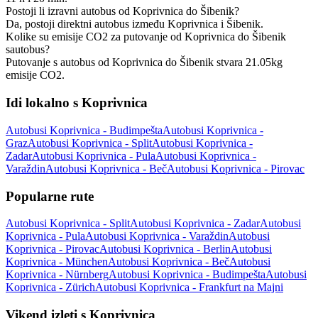
Postoji li izravni autobus od Koprivnica do Šibenik?
Da, postoji direktni autobus između Koprivnica i Šibenik.
Kolike su emisije CO2 za putovanje od Koprivnica do Šibenik
sautobus?
Putovanje s autobus od Koprivnica do Šibenik stvara 21.05kg
emisije CO2.
Idi lokalno s Koprivnica
Autobusi Koprivnica - Budimpešta
Autobusi Koprivnica -
Graz
Autobusi Koprivnica - Split
Autobusi Koprivnica -
Zadar
Autobusi Koprivnica - Pula
Autobusi Koprivnica -
Varaždin
Autobusi Koprivnica - Beč
Autobusi Koprivnica - Pirovac
Popularne rute
Autobusi Koprivnica - Split
Autobusi Koprivnica - Zadar
Autobusi
Koprivnica - Pula
Autobusi Koprivnica - Varaždin
Autobusi
Koprivnica - Pirovac
Autobusi Koprivnica - Berlin
Autobusi
Koprivnica - München
Autobusi Koprivnica - Beč
Autobusi
Koprivnica - Nürnberg
Autobusi Koprivnica - Budimpešta
Autobusi
Koprivnica - Zürich
Autobusi Koprivnica - Frankfurt na Majni
Vikend izleti s Koprivnica