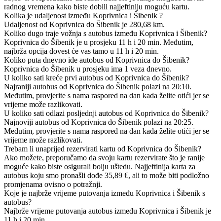
radnog vremena kako biste dobili najjeftiniju moguću kartu.
Kolika je udaljenost između Koprivnica i Šibenik ?
Udaljenost od Koprivnica do Šibenik je 280,68 km.
Koliko dugo traje vožnja s autobus između Koprivnica i Šibenik?
Koprivnica do Šibenik je u prosjeku 11 h i 20 min. Međutim,
najbrža opcija dovest će vas tamo u 11 h i 20 min.
Koliko puta dnevno ide autobus od Koprivnica do Šibenik?
Koprivnica do Šibenik u prosjeku ima 1 veza dnevno.
U koliko sati kreće prvi autobus od Koprivnica do Šibenik?
Najraniji autobus od Koprivnica do Šibenik polazi na 20:10.
Međutim, provjerite s nama raspored na dan kada želite otići jer se
vrijeme može razlikovati.
U koliko sati odlazi posljednji autobus od Koprivnica do Šibenik?
Najnoviji autobus od Koprivnica do Šibenik polazi na 20:25.
Međutim, provjerite s nama raspored na dan kada želite otići jer se
vrijeme može razlikovati.
Trebam li unaprijed rezervirati kartu od Koprivnica do Šibenik?
Ako možete, preporučamo da svoju kartu rezervirate što je ranije
moguće kako biste osigurali bolju uštedu. Najjeftinija karta za
autobus koju smo pronašli dođe 35,89 €, ali to može biti podložno
promjenama ovisno o potražnji.
Koje je najbrže vrijeme putovanja između Koprivnica i Šibenik s
autobus?
Najbrže vrijeme putovanja autobus između Koprivnica i Šibenik je
11 h i 20 min.