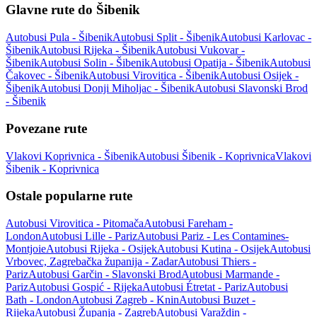
Glavne rute do Šibenik
Autobusi Pula - Šibenik
Autobusi Split - Šibenik
Autobusi Karlovac -
Šibenik
Autobusi Rijeka - Šibenik
Autobusi Vukovar -
Šibenik
Autobusi Solin - Šibenik
Autobusi Opatija - Šibenik
Autobusi
Čakovec - Šibenik
Autobusi Virovitica - Šibenik
Autobusi Osijek -
Šibenik
Autobusi Donji Miholjac - Šibenik
Autobusi Slavonski Brod
- Šibenik
Povezane rute
Vlakovi Koprivnica - Šibenik
Autobusi Šibenik - Koprivnica
Vlakovi
Šibenik - Koprivnica
Ostale popularne rute
Autobusi Virovitica - Pitomača
Autobusi Fareham -
London
Autobusi Lille - Pariz
Autobusi Pariz - Les Contamines-
Montjoie
Autobusi Rijeka - Osijek
Autobusi Kutina - Osijek
Autobusi
Vrbovec, Zagrebačka županija - Zadar
Autobusi Thiers -
Pariz
Autobusi Garčin - Slavonski Brod
Autobusi Marmande -
Pariz
Autobusi Gospić - Rijeka
Autobusi Étretat - Pariz
Autobusi
Bath - London
Autobusi Zagreb - Knin
Autobusi Buzet -
Rijeka
Autobusi Županja - Zagreb
Autobusi Varaždin -