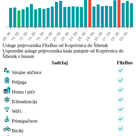
Usluge prijevoznika FlixBus od Koprivnica do Šibenik
Usporedite usluge prijevoznika kada putujete od Koprivnica do
Šibenik s busom
Sadržaj
FlixBus
Strujne utičnice
Prtljaga
Hrana i piće
Klimatizacija
WiFi
Pristupačnost
Bicikl