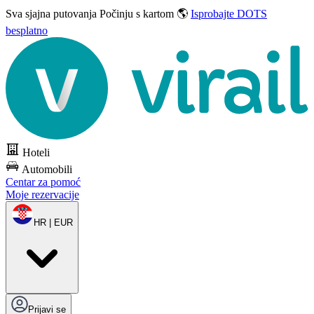
Sva sjajna putovanja
Počinju s kartom 🌎
Isprobajte DOTS
besplatno
Hoteli
Automobili
Centar za pomoć
Moje rezervacije
HR | EUR
Prijavi se