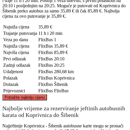
i traje 11 h i 20 min. Postoji 1 veza dnevno, s prvim polaskom na
20:10 i posljednjim na 20:25. Moguće je putovati od Koprivnica do
Šibenik preko autobus za samo 35,89 € ili čak 85,89 €. Najbolja
cijena za ovo putovanje je 35,89 €.
Najniža cijena
35,89 €
Trajanje putovanja
11 h i 20 min
Veza po danu
FlixBus
1
Najniža cijena
FlixBus
35,89 €
Najviša cijena
FlixBus
85,89 €
Prvi odlazak
FlixBus
20:10
Zadnji odlazak
FlixBus
20:25
Udaljenost
FlixBus
280,68 km
Polazak
FlixBus
Koprivnica
Dolazak
FlixBus
Šibenik
Prijevoznici
FlixBus
FlixBus
©
CARTO
, ©
OpenStreetMap
contributors
Potražite najbolju cijenu
Koprivnica
Najbolje vrijeme za rezerviranje jeftinih autobusnih
karata od Koprivnica do Šibenik
Najjeftinije Koprivnica - Šibenik autobusne karte mogu se pronaći