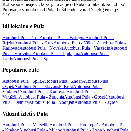
Kolike su emisije CO2 za putovanje od Pula do Šibenik sautobus?
Putovanje s autobus od Pula do Šibenik stvara 15.55kg emisije
CO2.
Idi lokalno s Pula
Autobusi Pula - Trst
Autobusi Pula - Bologna
Autobusi Pula -
Rijeka
Autobusi Pula - Graz
Autobusi Pula - Villach
Autobusi Pula -
Karlovac
Autobusi Pula - Novska
Autobusi Pula - Varaždin
Autobusi
Pula - Virovitica
Autobusi Pula - Ljubljana
Autobusi Pula -
Labin
Autobusi Pula - Split
Popularne rute
Autobusi Pula - Split
Autobusi Pula - Zadar
Autobusi Pula -
Osijek
Autobusi Pula - Slavonski Brod
Autobusi Pula -
Vinkovci
Autobusi Pula - Karlovac
Autobusi Pula -
Varaždin
Autobusi Pula - Županja
Autobusi Pula - Gospić
Autobusi
Pula - Delnice
Autobusi Pula - Vodnjan
Autobusi Pula - Zagreb
Vikend izleti s Pula
Autobusi Pula - Marseille
Autobusi Pula - Budimpešta
Autobusi Pula
- Krakov
Autobusi Pula - Milano
Autobusi Pula - Lyon
Autobusi Pula