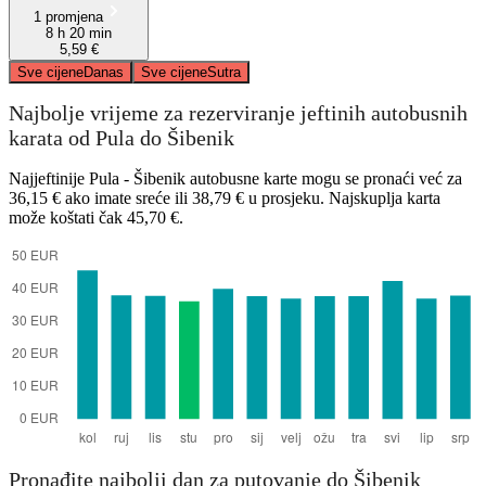
1 promjena
8 h 20 min
5,59 €
Sve cijene
Danas
Sve cijene
Sutra
Najbolje vrijeme za rezerviranje jeftinih autobusnih
karata od Pula do Šibenik
Najjeftinije Pula - Šibenik autobusne karte mogu se pronaći već za
36,15 € ako imate sreće ili 38,79 € u prosjeku. Najskuplja karta
može koštati čak 45,70 €.
Pronađite najbolji dan za putovanje do Šibenik