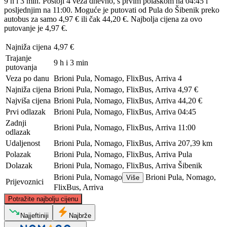
9 h i 3 min. Postoji 4 veza dnevno, s prvim polaskom na 04:45 i
posljednjim na 11:00. Moguće je putovati od Pula do Šibenik preko
autobus za samo 4,97 € ili čak 44,20 €. Najbolja cijena za ovo
putovanje je 4,97 €.
Najniža cijena
4,97 €
Trajanje
9 h i 3 min
putovanja
Veza po danu
Brioni Pula, Nomago, FlixBus, Arriva
4
Najniža cijena
Brioni Pula, Nomago, FlixBus, Arriva
4,97 €
Najviša cijena
Brioni Pula, Nomago, FlixBus, Arriva
44,20 €
Prvi odlazak
Brioni Pula, Nomago, FlixBus, Arriva
04:45
Zadnji
Brioni Pula, Nomago, FlixBus, Arriva
11:00
odlazak
Udaljenost
Brioni Pula, Nomago, FlixBus, Arriva
207,39 km
Polazak
Brioni Pula, Nomago, FlixBus, Arriva
Pula
Dolazak
Brioni Pula, Nomago, FlixBus, Arriva
Šibenik
Brioni Pula, Nomago
Brioni Pula, Nomago,
Više
Prijevoznici
FlixBus, Arriva
©
CARTO
, ©
OpenStreetMap
contributors
Potražite najbolju cijenu
Pula, Istria
Najjeftiniji
Najbrže