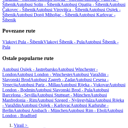
Šibenik
Autobusi Solin - Šibenik
Autobusi Opatija - Šibenik
Autobusi
Čakovec - Šibenik
Autobusi Virovitica - Šibenik
Autobusi Osijek -
Šibenik
Autobusi Donji Miholjac - Šibenik
Autobusi Karlovac -
Šibenik
Povezane rute
Vlakovi Pula - Šibenik
Vlakovi Šibenik - Pula
Autobusi Šibenik -
Pula
Ostale popularne rute
Autobusi Osijek - Jastrebarsko
Autobusi Winchester -
London
Autobusi London - Winchester
Autobusi Varaždin -
Slavonski Brod
Autobusi Zagreb - Zadar
Autobusi Cesena -
Venecija
Autobusi Pariz - Millau
Autobusi Rijeka - Vukovar
Autobusi
London - Bodmin
Autobusi Slavonski Brod - Pula
Autobusi
Barcelona - Sevilla
Autobusi Stuttgart - München
Autobusi
Manfredonia - Rim
Autobusi Szeged - Nyíregyháza
Autobusi Rijeka
- Varaždin
Autobusi Osijek - Karlovac
Autobusi Karlsruhe -
Berlin
Autobusi Ansbach - München
Autobusi Rim - Eboli
Autobusi
London - Bradford
Virail
>