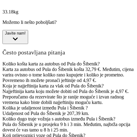
33.18kg
Možemo li nešto poboljšati?
Javite nam!
Često postavljana pitanja
Koliko košta karta za autobus od Pula do Šibenik?
Karta za autobus od Pula do Šibenik košta 32,79 €. Međutim, cijena
varira ovisno o tome koliko rano kupujete i koliko je prometno.
Povremeno ih možete pronaći jeftinije od 4,97 €.
Koja je najjeftinija karta za vlak od Pula do Šibenik?
Najjeftinija karta koju možete dobiti od Pula do Šibenik je 4,97 €.
Preporučamo da rezervirate što je ranije moguće i izvan radnog
vremena kako biste dobili najjeftiniju moguću kartu.
Kolika je udaljenost između Pula i Šibenik ?
Udaljenost od Pula do Šibenik je 207,39 km.
Koliko dugo traje vožnja s autobus između Pula i Šibenik?
Pula do Šibenik je u prosjeku 9 h i 3 min. Međutim, najbrža opcija
dovest će vas tamo u 8 h i 25 min.
Koji prijevoznici voze od Pula do Šibenik?