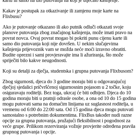
kartu ili samo na dio putovanja na koji je utjecalo kašnjenje.
Kakav je postupak za otkazivanje ili zamjenu moje karte na
Flixbusu?
Ako je putovanje otkazano ili ako putnik odluči otkazati svoje
planove putovanja zbog značajnog kašnjenja, može imati pravo na
povrat novca. Ovaj povrat mogao bi pokriti punu cijenu karte ili
samo dio putovanja koji nije dovršen. U nekim slučajevima
kašnjenja prijevoznik vam se možda neće moći izravno obratiti.
Budite oprezni i sami provjeravajte ima li ažuriranja, što može
spriječiti bilo kakve neugodnosti.
Koji su detalji za dječja, studentska i grupna putovanja Flixbusom?
Zbog sigurnosti, djeca do 3 godine moraju biti u odgovarajućoj
dječjoj sjedalici pričvršćenoj sigurnosnim pojasom u 2 točke, koju
osiguravaju roditelji. Bez toga, ukrcaj će biti odbijen. Djeca do 10
godina moraju biti u pratnji odrasle osobe, a ona od 10 do 15 godina
mogu putovati sama na domaćim linijama uz suglasnost roditelja, u
vremenu od 6:00 do 22:00 sata. Od 15 godina djeca mogu putovati
samostalno s potrebnim dokumentima. FlixBus također nudi razne
opcije za grupna putovanja, pružajući fleksibilnost i pogodnost za
veće grupe. Prilikom rezerviranja vožnje provjerite određena pravila
grupnog putovanja i opcije.