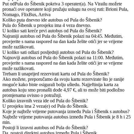
Put odPula do Šibenik pokriva 3 operater(a). Na Virailu možete
pronaći ove operatere koji pružaju uslugu na ovoj ruti: Brioni Pula,
Nomago, FlixBus, Arriva
Koliko puta dnevno ide autobus od Pula do Šibenik?
Pula do Šibenik u prosjeku ima 4 veza dnevno.
U koliko sati kreće prvi autobus od Pula do Šibenik?
Najraniji autobus od Pula do Šibenik polazi na 04:45. Međutim,
provjerite s nama raspored na dan kada želite otići jer se vrijeme
može razlikovati.
U koliko sati odlazi posljednji autobus od Pula do Šibenik?
Najnoviji autobus od Pula do Šibenik polazi na 11:00. Međutim,
provjerite s nama raspored na dan kada želite otići jer se vrijeme
može razlikovati.
Trebam li unaprijed rezervirati kartu od Pula do Šibenik?
Ako možete, preporučamo da svoju kartu rezervirate što je ranije
moguće kako biste osigurali bolju uštedu. Najjeftinija karta za
autobus koju smo pronašli dođe 4,97 €, ali to može biti podložno
promjenama ovisno o potražnji.
Koliko izravnih veza ide od Pula do Šibenik?
U prosjeku ima 2 veza(e) od Pula do Šibenik.
Koje je najbrže vrijeme putovanja između Pula i Šibenik s autobus?
Najbrže vrijeme putovanja autobus između Pula i Šibenik je 8 h i 25
min.
Postoji li izravni autobus od Pula do Šibenik?
Da, postoji direktni autobus između Pula i Šibenik.