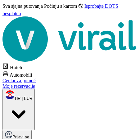
Sva sjajna putovanja
Počinju s kartom 🌎
Isprobajte DOTS
besplatno
Hoteli
Automobili
Centar za pomoć
Moje rezervacije
HR | EUR
Prijavi se