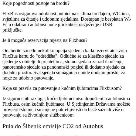
Koje pogodnosti postoje na brodu?
FlixBus osigurava udobnost putnicima s klima uređajem, WC-ima,
svjetlima za čitanje i udobnim sjedalima. Dostupan je besplatan Wi-
Fi, a odabrani autobusi nude grickalice, osvježenje i USB
priključke.
Je li moguća rezervacija mjesta na Flixbusu?
Odaberite između nekoliko opcija sjedenja kada rezervirate svoju
FlixBus kartu do "odredišta". Odlučite se za klasično sjedalo za
sjedenje s obitelji ili prijateljima, stolno sjedalo za rad ili učenje,
panoramsko sjedalo za panoramski pogled ili dodatno sjedalo za
dodatni prostor. Sva sjedala su nagnuta i nude dodatni prostor za
noge za udobno putovanje.
Koja su pravila za putovanje s kućnim ljubimcima Flixbusom?
Iz sigurnosnih razloga, kućni ljubimci nisu dopušteni u autobusima
Flixbusa, osim kućnih ljubimaca. U Sjedinjenim Državama možete
provjeriti stranicu smanjene pokretljivosti da biste saznali više o
putovanju sa životinjom službenicom.
Pula do Šibenik emisije CO2 od Autobus