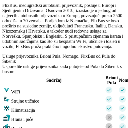
FlixBus, međugradski autobusni prijevoznik, posluje u Europi i
Sjedinjenim Državama. Osnovan 2013., izrastao je u jednog od
najvećih autobusnih prijevoznika u Europi, povezujući preko 2500
odredišta u 30 zemalja. Porijeklom iz Njemačke, FlixBus se brzo
proširio na susjedne zemlje, uključujući Francusku, Italiju, Dansku,
Nizozemsku i Hrvatsku, a također nudi redovne usluge za
Norvešku, Španjolsku i Englesku. S pristupačnim cijenama karata i
udobnim sadržajima kao što su besplatni Wi-Fi, utičnice i toaleti u
vozilu, FlixBus pruža praktično i ugodno iskustvo putovanja.
Usluge prijevoznika Brioni Pula, Nomago, FlixBus od Pula do
Šibenik
Usporedite usluge prijevoznika kada putujete od Pula do Šibenik s
busom
Brioni
Sadržaj
Nom
Pula
WiFi
Strujne utičnice
Klimatizacija
Hrana i piće