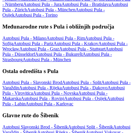
- Nürnberg
Autobusi Pula - Jura
Autobusi Pula - Bratislava
Autobusi
Pula - Zürich
Autobusi Pula - München
Autobusi Pula -
Osijek
Autobusi Pula - Torino
Međunarodne rute s Pula i obližnjih područja
Autobusi Pula - Milano
Autobusi Pula - Rim
Autobusi Pula -
Sofija
Autobusi Pula - Pariz
Autobusi Pula - Krakov
Autobusi Pula -
Wrocław
Autobusi Pula - Graz
Autobusi Pula - Stuttgart
Autobusi
Pula - Düsseldorf
Autobusi Pula - Bukurešt
Autobusi Pula -
Strasbourg
Autobusi Pula - München
Ostala odredišta s Pula
Autobusi Pula - Slavonski Brod
Autobusi Pula - Split
Autobusi Pula -
Varaždin
Autobusi Pula - Rijeka
Autobusi Pula - Đakovo
Autobusi
Pula - Virovitica
Autobusi Pula - Novska
Autobusi Pula -
Makarska
Autobusi Pula - Rovinj
Autobusi Pula - Osijek
Autobusi
Pula - Labin
Autobusi Pula - Karlovac
Glavne rute do Šibenik
Autobusi Slavonski Brod - Šibenik
Autobusi Split - Šibenik
Autobusi
Varaždin - Šibenik
Autobusi Rijeka - Šibenik
Autobusi Vukovar -