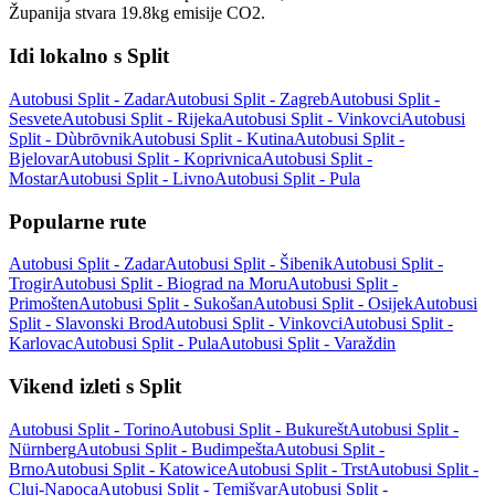
Županija stvara 19.8kg emisije CO2.
Idi lokalno s Split
Autobusi Split - Zadar
Autobusi Split - Zagreb
Autobusi Split -
Sesvete
Autobusi Split - Rijeka
Autobusi Split - Vinkovci
Autobusi
Split - Dùbrōvnik
Autobusi Split - Kutina
Autobusi Split -
Bjelovar
Autobusi Split - Koprivnica
Autobusi Split -
Mostar
Autobusi Split - Livno
Autobusi Split - Pula
Popularne rute
Autobusi Split - Zadar
Autobusi Split - Šibenik
Autobusi Split -
Trogir
Autobusi Split - Biograd na Moru
Autobusi Split -
Primošten
Autobusi Split - Sukošan
Autobusi Split - Osijek
Autobusi
Split - Slavonski Brod
Autobusi Split - Vinkovci
Autobusi Split -
Karlovac
Autobusi Split - Pula
Autobusi Split - Varaždin
Vikend izleti s Split
Autobusi Split - Torino
Autobusi Split - Bukurešt
Autobusi Split -
Nürnberg
Autobusi Split - Budimpešta
Autobusi Split -
Brno
Autobusi Split - Katowice
Autobusi Split - Trst
Autobusi Split -
Cluj-Napoca
Autobusi Split - Temišvar
Autobusi Split -