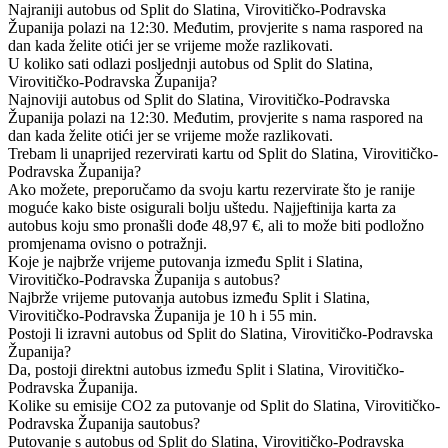
Najraniji autobus od Split do Slatina, Virovitičko-Podravska
Županija polazi na 12:30. Međutim, provjerite s nama raspored na
dan kada želite otići jer se vrijeme može razlikovati.
U koliko sati odlazi posljednji autobus od Split do Slatina,
Virovitičko-Podravska Županija?
Najnoviji autobus od Split do Slatina, Virovitičko-Podravska
Županija polazi na 12:30. Međutim, provjerite s nama raspored na
dan kada želite otići jer se vrijeme može razlikovati.
Trebam li unaprijed rezervirati kartu od Split do Slatina, Virovitičko-
Podravska Županija?
Ako možete, preporučamo da svoju kartu rezervirate što je ranije
moguće kako biste osigurali bolju uštedu. Najjeftinija karta za
autobus koju smo pronašli dođe 48,97 €, ali to može biti podložno
promjenama ovisno o potražnji.
Koje je najbrže vrijeme putovanja između Split i Slatina,
Virovitičko-Podravska Županija s autobus?
Najbrže vrijeme putovanja autobus između Split i Slatina,
Virovitičko-Podravska Županija je 10 h i 55 min.
Postoji li izravni autobus od Split do Slatina, Virovitičko-Podravska
Županija?
Da, postoji direktni autobus između Split i Slatina, Virovitičko-
Podravska Županija.
Kolike su emisije CO2 za putovanje od Split do Slatina, Virovitičko-
Podravska Županija sautobus?
Putovanje s autobus od Split do Slatina, Virovitičko-Podravska