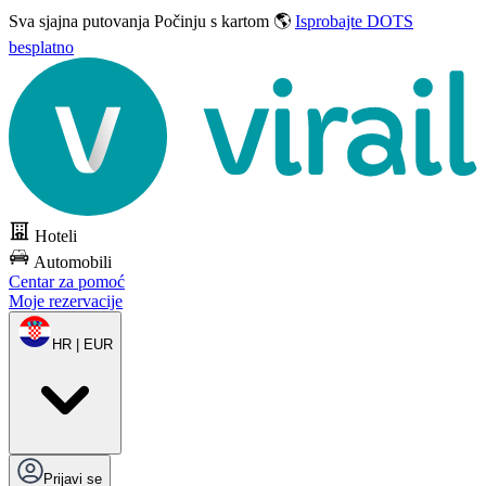
Sva sjajna putovanja
Počinju s kartom 🌎
Isprobajte DOTS
besplatno
Hoteli
Automobili
Centar za pomoć
Moje rezervacije
HR | EUR
Prijavi se