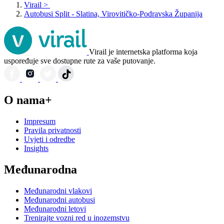
Virail
>
Autobusi Split - Slatina, Virovitičko-Podravska Županija
Virail je internetska platforma koja
uspoređuje sve dostupne rute za vaše putovanje.
O nama+
Impresum
Pravila privatnosti
Uvjeti i odredbe
Insights
Međunarodna
Međunarodni vlakovi
Međunarodni autobusi
Međunarodni letovi
Trenirajte vozni red u inozemstvu