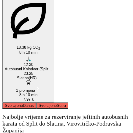
18.38 kg CO
2
8 h 10 min
12:30
Autobusni Kolodvor (Split...
23:25
Slatina(HR)...
1 promjena
8 h 10 min
7,97 €
Sve cijene
Danas
Sve cijene
Sutra
Najbolje vrijeme za rezerviranje jeftinih autobusnih
karata od Split do Slatina, Virovitičko-Podravska
Županija