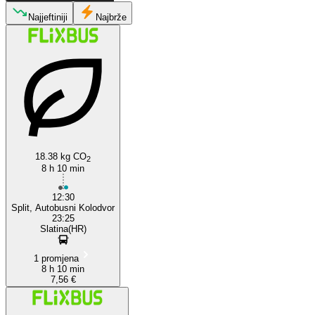
Slatina, Virovitica-Podravina
Najjeftiniji
Najbrže
Split
18.38 kg CO
2
8 h 10 min
12:30
Split, Autobusni Kolodvor
23:25
Slatina(HR)
1 promjena
8 h 10 min
7,56 €