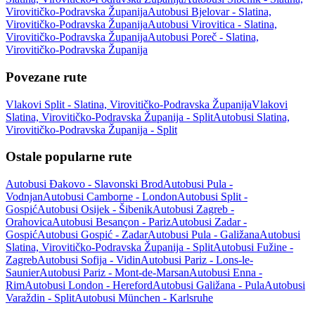
Virovitičko-Podravska Županija
Autobusi Bjelovar - Slatina,
Virovitičko-Podravska Županija
Autobusi Virovitica - Slatina,
Virovitičko-Podravska Županija
Autobusi Poreč - Slatina,
Virovitičko-Podravska Županija
Povezane rute
Vlakovi Split - Slatina, Virovitičko-Podravska Županija
Vlakovi
Slatina, Virovitičko-Podravska Županija - Split
Autobusi Slatina,
Virovitičko-Podravska Županija - Split
Ostale popularne rute
Autobusi Đakovo - Slavonski Brod
Autobusi Pula -
Vodnjan
Autobusi Camborne - London
Autobusi Split -
Gospić
Autobusi Osijek - Šibenik
Autobusi Zagreb -
Orahovica
Autobusi Besançon - Pariz
Autobusi Zadar -
Gospić
Autobusi Gospić - Zadar
Autobusi Pula - Galižana
Autobusi
Slatina, Virovitičko-Podravska Županija - Split
Autobusi Fužine -
Zagreb
Autobusi Sofija - Vidin
Autobusi Pariz - Lons-le-
Saunier
Autobusi Pariz - Mont-de-Marsan
Autobusi Enna -
Rim
Autobusi London - Hereford
Autobusi Galižana - Pula
Autobusi
Varaždin - Split
Autobusi München - Karlsruhe