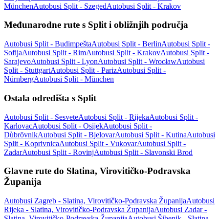
München
Autobusi Split - Szeged
Autobusi Split - Krakov
Međunarodne rute s Split i obližnjih područja
Autobusi Split - Budimpešta
Autobusi Split - Berlin
Autobusi Split -
Sofija
Autobusi Split - Rim
Autobusi Split - Krakov
Autobusi Split -
Sarajevo
Autobusi Split - Lyon
Autobusi Split - Wrocław
Autobusi
Split - Stuttgart
Autobusi Split - Pariz
Autobusi Split -
Nürnberg
Autobusi Split - München
Ostala odredišta s Split
Autobusi Split - Sesvete
Autobusi Split - Rijeka
Autobusi Split -
Karlovac
Autobusi Split - Osijek
Autobusi Split -
Dùbrōvnik
Autobusi Split - Bjelovar
Autobusi Split - Kutina
Autobusi
Split - Koprivnica
Autobusi Split - Vukovar
Autobusi Split -
Zadar
Autobusi Split - Rovinj
Autobusi Split - Slavonski Brod
Glavne rute do Slatina, Virovitičko-Podravska
Županija
Autobusi Zagreb - Slatina, Virovitičko-Podravska Županija
Autobusi
Rijeka - Slatina, Virovitičko-Podravska Županija
Autobusi Zadar -
Slatina, Virovitičko-Podravska Županija
Autobusi Šibenik - Slatina,