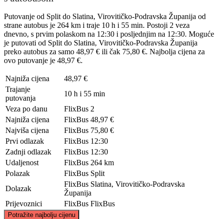
Putovanje od Split do Slatina, Virovitičko-Podravska Županija od
strane autobus je 264 km i traje 10 h i 55 min. Postoji 2 veza
dnevno, s prvim polaskom na 12:30 i posljednjim na 12:30. Moguće
je putovati od Split do Slatina, Virovitičko-Podravska Županija
preko autobus za samo 48,97 € ili čak 75,80 €. Najbolja cijena za
ovo putovanje je 48,97 €.
Najniža cijena
48,97 €
Trajanje
10 h i 55 min
putovanja
Veza po danu
FlixBus
2
Najniža cijena
FlixBus
48,97 €
Najviša cijena
FlixBus
75,80 €
Prvi odlazak
FlixBus
12:30
Zadnji odlazak
FlixBus
12:30
Udaljenost
FlixBus
264 km
Polazak
FlixBus
Split
FlixBus
Slatina, Virovitičko-Podravska
Dolazak
Županija
Prijevoznici
FlixBus
FlixBus
©
CARTO
, ©
OpenStreetMap
contributors
Potražite najbolju cijenu