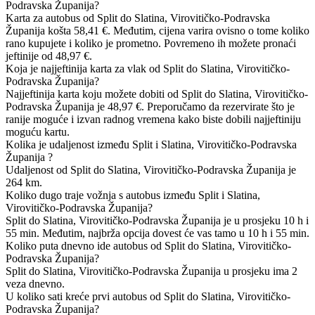
Podravska Županija?
Karta za autobus od Split do Slatina, Virovitičko-Podravska
Županija košta 58,41 €. Međutim, cijena varira ovisno o tome koliko
rano kupujete i koliko je prometno. Povremeno ih možete pronaći
jeftinije od 48,97 €.
Koja je najjeftinija karta za vlak od Split do Slatina, Virovitičko-
Podravska Županija?
Najjeftinija karta koju možete dobiti od Split do Slatina, Virovitičko-
Podravska Županija je 48,97 €. Preporučamo da rezervirate što je
ranije moguće i izvan radnog vremena kako biste dobili najjeftiniju
moguću kartu.
Kolika je udaljenost između Split i Slatina, Virovitičko-Podravska
Županija ?
Udaljenost od Split do Slatina, Virovitičko-Podravska Županija je
264 km.
Koliko dugo traje vožnja s autobus između Split i Slatina,
Virovitičko-Podravska Županija?
Split do Slatina, Virovitičko-Podravska Županija je u prosjeku 10 h i
55 min. Međutim, najbrža opcija dovest će vas tamo u 10 h i 55 min.
Koliko puta dnevno ide autobus od Split do Slatina, Virovitičko-
Podravska Županija?
Split do Slatina, Virovitičko-Podravska Županija u prosjeku ima 2
veza dnevno.
U koliko sati kreće prvi autobus od Split do Slatina, Virovitičko-
Podravska Županija?