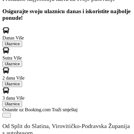
Osigurajte svoju ulaznicu danas i iskoristite najbolje
ponude!
Danas
Više
Ulaznice
Sutra
Više
Ulaznice
2 dana
Više
Ulaznice
3 dana
Više
Ulaznice
Ostanite uz Booking.com
Traži smještaj
Od Split do Slatina, Virovitičko-Podravska Županija
s autobusom