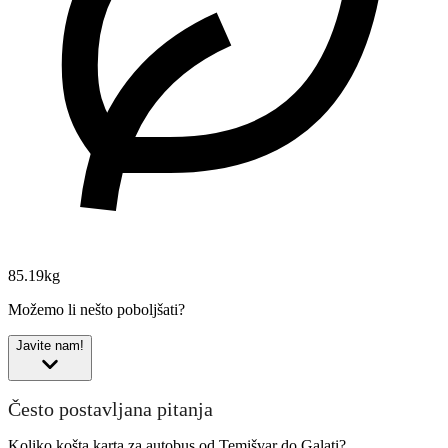
85.19kg
Možemo li nešto poboljšati?
Javite nam!
Često postavljana pitanja
Koliko košta karta za autobus od Temišvar do Galaţi?