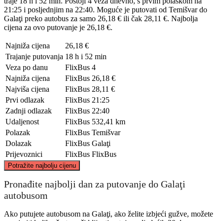
traje 18 h i 52 min. Postoji 4 veza dnevno, s prvim polaskom na
21:25 i posljednjim na 22:40. Moguće je putovati od Temišvar do
Galaţi preko autobus za samo 26,18 € ili čak 28,11 €. Najbolja
cijena za ovo putovanje je 26,18 €.
Najniža cijena
26,18 €
Trajanje putovanja
18 h i 52 min
Veza po danu
FlixBus
4
Najniža cijena
FlixBus
26,18 €
Najviša cijena
FlixBus
28,11 €
Prvi odlazak
FlixBus
21:25
Zadnji odlazak
FlixBus
22:40
Udaljenost
FlixBus
532,41 km
Polazak
FlixBus
Temišvar
Dolazak
FlixBus
Galaţi
Prijevoznici
FlixBus
FlixBus
©
CARTO
, ©
OpenStreetMap
contributors
Potražite najbolju cijenu
Pronađite najbolji dan za putovanje do Galaţi
autobusom
Ako putujete autobusom na Galaţi, ako želite izbjeći gužve, možete