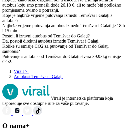
autobus koju smo pronašli dođe 26,18 €, ali to može biti podložno
promjenama ovisno o potražnji.
Koje je najbrže vrijeme putovanja između Temišvar i Galaţi s
autobus?
Najbrže vrijeme putovanja autobus između Temišvar i Galaţi je 18 h
i 15 min.
Postoji li izravni autobus od Temišvar do Galaţi?
Da, postoji direktni autobus između Temišvar i Galaţi.
Kolike su emisije CO2 za putovanje od Temišvar do Galaţi
sautobus?
Putovanje s autobus od Temišvar do Galaţi stvara 39.93kg emisije
CO2.
Virail
>
Autobusi Temišvar - Galaţi
Virail je internetska platforma koja
uspoređuje sve dostupne rute za vaše putovanje.
O nama+