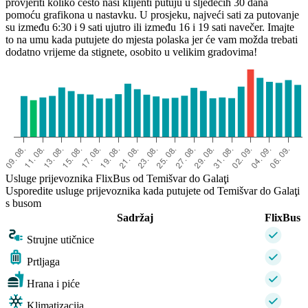
provjeriti koliko često naši klijenti putuju u sljedećih 30 dana
Timişoara
pomoću grafikona u nastavku. U prosjeku, najveći sati za putovanje
Galaţi
su između 6:30 i 9 sati ujutro ili između 16 i 19 sati navečer. Imajte
to na umu kada putujete do mjesta polaska jer će vam možda trebati
dodatno vrijeme da stignete, osobito u velikim gradovima!
Usluge prijevoznika FlixBus od Temišvar do Galaţi
Usporedite usluge prijevoznika kada putujete od Temišvar do Galaţi
s busom
Sadržaj
FlixBus
Strujne utičnice
Prtljaga
Hrana i piće
Klimatizacija