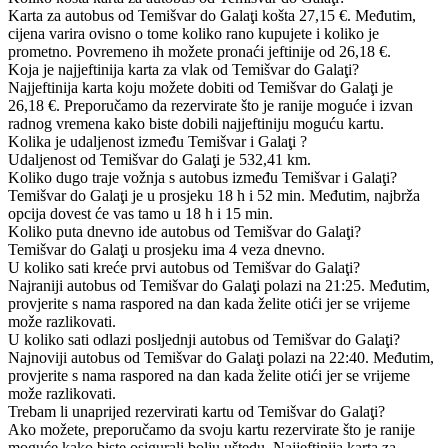
Karta za autobus od Temišvar do Galaţi košta 27,15 €. Međutim,
cijena varira ovisno o tome koliko rano kupujete i koliko je
prometno. Povremeno ih možete pronaći jeftinije od 26,18 €.
Koja je najjeftinija karta za vlak od Temišvar do Galaţi?
Najjeftinija karta koju možete dobiti od Temišvar do Galaţi je
26,18 €. Preporučamo da rezervirate što je ranije moguće i izvan
radnog vremena kako biste dobili najjeftiniju moguću kartu.
Kolika je udaljenost između Temišvar i Galaţi ?
Udaljenost od Temišvar do Galaţi je 532,41 km.
Koliko dugo traje vožnja s autobus između Temišvar i Galaţi?
Temišvar do Galaţi je u prosjeku 18 h i 52 min. Međutim, najbrža
opcija dovest će vas tamo u 18 h i 15 min.
Koliko puta dnevno ide autobus od Temišvar do Galaţi?
Temišvar do Galaţi u prosjeku ima 4 veza dnevno.
U koliko sati kreće prvi autobus od Temišvar do Galaţi?
Najraniji autobus od Temišvar do Galaţi polazi na 21:25. Međutim,
provjerite s nama raspored na dan kada želite otići jer se vrijeme
može razlikovati.
U koliko sati odlazi posljednji autobus od Temišvar do Galaţi?
Najnoviji autobus od Temišvar do Galaţi polazi na 22:40. Međutim,
provjerite s nama raspored na dan kada želite otići jer se vrijeme
može razlikovati.
Trebam li unaprijed rezervirati kartu od Temišvar do Galaţi?
Ako možete, preporučamo da svoju kartu rezervirate što je ranije
moguće kako biste osigurali bolju uštedu. Najjeftinija karta za