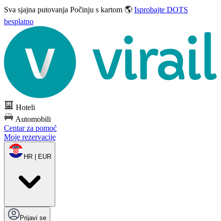
Sva sjajna putovanja
Počinju s kartom 🌎
Isprobajte DOTS
besplatno
Hoteli
Automobili
Centar za pomoć
Moje rezervacije
HR | EUR
Prijavi se