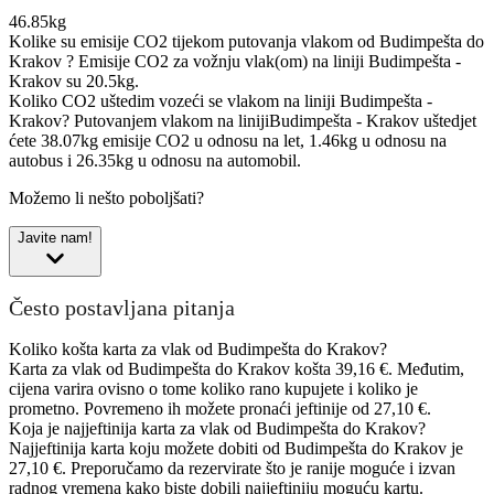
46.85kg
Kolike su emisije CO2 tijekom putovanja vlakom od Budimpešta do
Krakov ?
Emisije CO2 za vožnju vlak(om) na liniji Budimpešta -
Krakov su 20.5kg.
Koliko CO2 uštedim vozeći se vlakom na liniji Budimpešta -
Krakov?
Putovanjem vlakom na linijiBudimpešta - Krakov uštedjet
ćete 38.07kg emisije CO2 u odnosu na let, 1.46kg u odnosu na
autobus i 26.35kg u odnosu na automobil.
Možemo li nešto poboljšati?
Javite nam!
Često postavljana pitanja
Koliko košta karta za vlak od Budimpešta do Krakov?
Karta za vlak od Budimpešta do Krakov košta 39,16 €. Međutim,
cijena varira ovisno o tome koliko rano kupujete i koliko je
prometno. Povremeno ih možete pronaći jeftinije od 27,10 €.
Koja je najjeftinija karta za vlak od Budimpešta do Krakov?
Najjeftinija karta koju možete dobiti od Budimpešta do Krakov je
27,10 €. Preporučamo da rezervirate što je ranije moguće i izvan
radnog vremena kako biste dobili najjeftiniju moguću kartu.