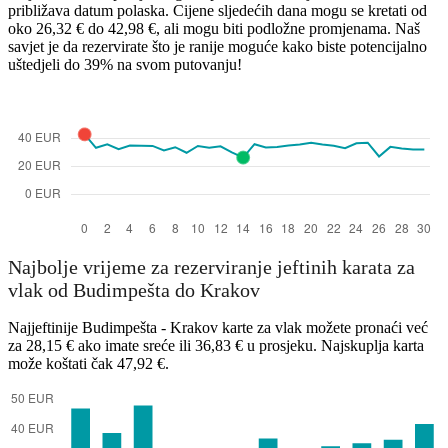
približava datum polaska. Cijene sljedećih dana mogu se kretati od
oko 26,32 € do 42,98 €, ali mogu biti podložne promjenama. Naš
savjet je da rezervirate što je ranije moguće kako biste potencijalno
uštedjeli do 39% na svom putovanju!
Najbolje vrijeme za rezerviranje jeftinih karata za
vlak od Budimpešta do Krakov
Najjeftinije Budimpešta - Krakov karte za vlak možete pronaći već
za 28,15 € ako imate sreće ili 36,83 € u prosjeku. Najskuplja karta
može koštati čak 47,92 €.