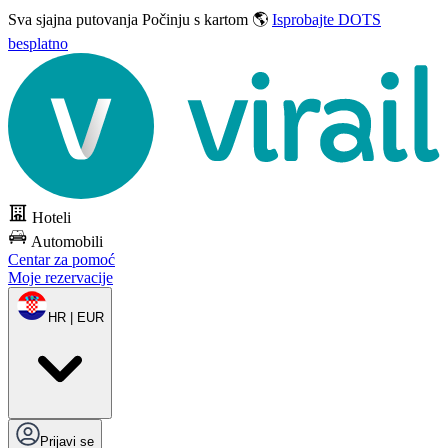
Sva sjajna putovanja
Počinju s kartom 🌎
Isprobajte DOTS
besplatno
Hoteli
Automobili
Centar za pomoć
Moje rezervacije
HR | EUR
Prijavi se