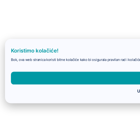
Koristimo kolačiće!
Bok, ova web stranica koristi bitne kolačiće kako bi osigurala pravilan rad i kolač
U