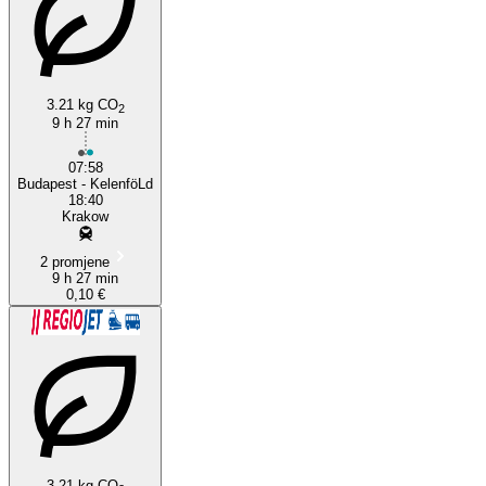
3.21 kg CO
2
9 h 27 min
Budapest
07:58
Budapest - KelenföLd
18:40
Krakow
2 promjene
9 h 27 min
0,10 €
3.21 kg CO