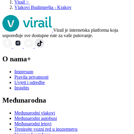
Virail
>
Vlakovi Budimpešta - Krakov
Virail je internetska platforma koja
uspoređuje sve dostupne rute za vaše putovanje.
O nama+
Impresum
Pravila privatnosti
Uvjeti i odredbe
Insights
Međunarodna
Međunarodni vlakovi
Međunarodni autobusi
Međunarodni letovi
Trenirajte vozni red u inozemstvu