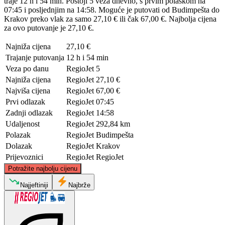
traje 12 h i 54 min. Postoji 5 veza dnevno, s prvim polaskom na
07:45 i posljednjim na 14:58. Moguće je putovati od Budimpešta do
Krakov preko vlak za samo 27,10 € ili čak 67,00 €. Najbolja cijena
za ovo putovanje je 27,10 €.
Najniža cijena
27,10 €
Trajanje putovanja
12 h i 54 min
Veza po danu
RegioJet
5
Najniža cijena
RegioJet
27,10 €
Najviša cijena
RegioJet
67,00 €
Prvi odlazak
RegioJet
07:45
Zadnji odlazak
RegioJet
14:58
Udaljenost
RegioJet
292,84 km
Polazak
RegioJet
Budimpešta
Dolazak
RegioJet
Krakov
Prijevoznici
RegioJet
RegioJet
©
CARTO
, ©
OpenStreetMap
contributors
Potražite najbolju cijenu
Kraków
Najjeftiniji
Najbrže