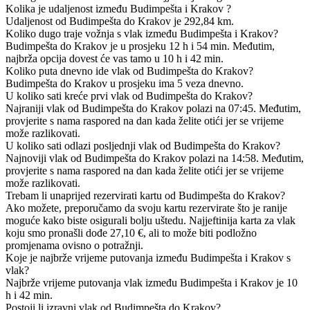
Kolika je udaljenost između Budimpešta i Krakov ?
Udaljenost od Budimpešta do Krakov je 292,84 km.
Koliko dugo traje vožnja s vlak između Budimpešta i Krakov?
Budimpešta do Krakov je u prosjeku 12 h i 54 min. Međutim,
najbrža opcija dovest će vas tamo u 10 h i 42 min.
Koliko puta dnevno ide vlak od Budimpešta do Krakov?
Budimpešta do Krakov u prosjeku ima 5 veza dnevno.
U koliko sati kreće prvi vlak od Budimpešta do Krakov?
Najraniji vlak od Budimpešta do Krakov polazi na 07:45. Međutim,
provjerite s nama raspored na dan kada želite otići jer se vrijeme
može razlikovati.
U koliko sati odlazi posljednji vlak od Budimpešta do Krakov?
Najnoviji vlak od Budimpešta do Krakov polazi na 14:58. Međutim,
provjerite s nama raspored na dan kada želite otići jer se vrijeme
može razlikovati.
Trebam li unaprijed rezervirati kartu od Budimpešta do Krakov?
Ako možete, preporučamo da svoju kartu rezervirate što je ranije
moguće kako biste osigurali bolju uštedu. Najjeftinija karta za vlak
koju smo pronašli dođe 27,10 €, ali to može biti podložno
promjenama ovisno o potražnji.
Koje je najbrže vrijeme putovanja između Budimpešta i Krakov s
vlak?
Najbrže vrijeme putovanja vlak između Budimpešta i Krakov je 10
h i 42 min.
Postoji li izravni vlak od Budimpešta do Krakov?