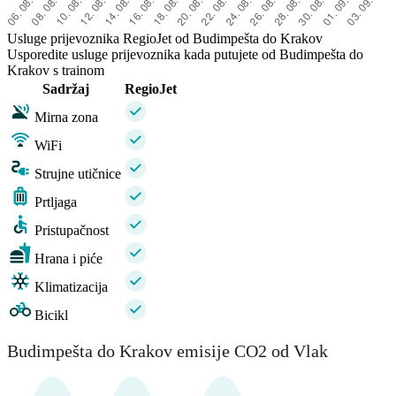
Usluge prijevoznika RegioJet od Budimpešta do Krakov
Usporedite usluge prijevoznika kada putujete od Budimpešta do
Krakov s trainom
Sadržaj
RegioJet
Mirna zona
WiFi
Strujne utičnice
Prtljaga
Pristupačnost
Hrana i piće
Klimatizacija
Bicikl
Budimpešta do Krakov emisije CO2 od Vlak