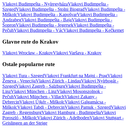
Vlakovi Budimpešta - Nyíregyháza
Vlakovi Budimpešta -
Szeged
Vlakovi Budimpešta - Stolni Biograd
Vlakovi Budimpešta -
Miškolc
Vlakovi Budimpešta - Kapošvar
Vlakovi Budimpešta -
Andzabeg
Vlakovi Budimpešta - Baja
Vlakovi Budimpešta -
Šopron
Vlakovi Budimpešta - Jegersek
Vlakovi Budimpešta -
Pečuh
Vlakovi Budimpešta - Vác
Vlakovi Budimpešta - Kečkemet
Glavne rute do Krakov
Vlakovi Wrocław - Krakov
Vlakovi Varšava - Krakov
Ostale popularne rute
Vlakovi Tura - Szeged
Vlakovi Frankfurt na Majni - Prag
Vlakovi
Ženeva - Venecija
Vlakovi Zürich - Lindau
Vlakovi Nyírbogát -
Szeged
Vlakovi Zagreb - Salzburg
Vlakovi Budimpešta -
Linz
Vlakovi München - Linz
Vlakovi Mosonszolnok -
Pečuh
Vlakovi München - Villach
Vlakovi Zakany -
Debrecin
Vlakovi Újkér - Miškolc
Vlakovi Galgamácsa -
Miškolc
Vlakovi Tabdi - Debrecin
Vlakovi Pamuk - Szeged
Vlakovi
Zagreb - Regensburg
Vlakovi Hamburg - Budimpešta
Vlakovi
Poroszló - Miškolc
Vlakovi Zürich - Adelboden
Vlakovi Stuttgart -
Geislingen an der Steige