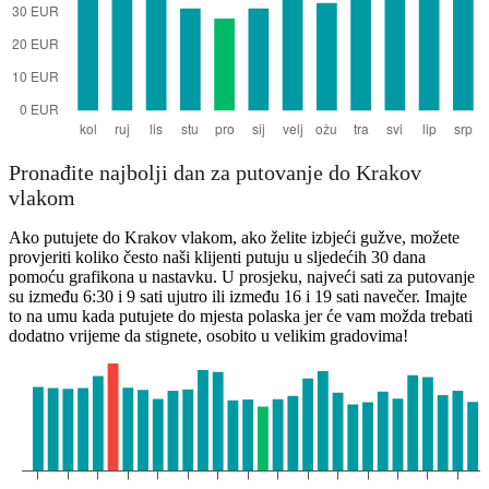
Pronađite najbolji dan za putovanje do Krakov
vlakom
Ako putujete do Krakov vlakom, ako želite izbjeći gužve, možete
provjeriti koliko često naši klijenti putuju u sljedećih 30 dana
pomoću grafikona u nastavku. U prosjeku, najveći sati za putovanje
su između 6:30 i 9 sati ujutro ili između 16 i 19 sati navečer. Imajte
to na umu kada putujete do mjesta polaska jer će vam možda trebati
dodatno vrijeme da stignete, osobito u velikim gradovima!