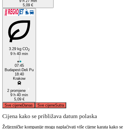
9 h 27 min
5,09 €
3.29 kg CO
2
9 h 40 min
07:45
Budapest-Deli Pu
18:40
Krakow
2 promjene
9 h 40 min
5,09 €
Sve cijene
Danas
Sve cijene
Sutra
Cijena kako se približava datum polaska
Željezničke kompanije mogu naplaćivati ​​više cijene karata kako se