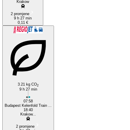
Krakow
2 promjene
9 h 27 min
0,11 €
3.21 kg CO
2
9 h 27 min
07:58
Budapest Kelenfold Train ...
18:40
Krakow...
2 promjene