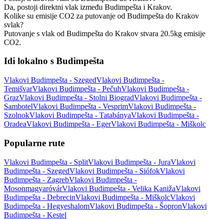
Da, postoji direktni vlak između Budimpešta i Krakov.
Kolike su emisije CO2 za putovanje od Budimpešta do Krakov
svlak?
Putovanje s vlak od Budimpešta do Krakov stvara 20.5kg emisije
CO2.
Idi lokalno s Budimpešta
Vlakovi Budimpešta - Szeged
Vlakovi Budimpešta -
Temišvar
Vlakovi Budimpešta - Pečuh
Vlakovi Budimpešta -
Graz
Vlakovi Budimpešta - Stolni Biograd
Vlakovi Budimpešta -
Sambotel
Vlakovi Budimpešta - Vesprim
Vlakovi Budimpešta -
Szolnok
Vlakovi Budimpešta - Tatabánya
Vlakovi Budimpešta -
Oradea
Vlakovi Budimpešta - Eger
Vlakovi Budimpešta - Miškolc
Popularne rute
Vlakovi Budimpešta - Split
Vlakovi Budimpešta - Jura
Vlakovi
Budimpešta - Szeged
Vlakovi Budimpešta - Siófok
Vlakovi
Budimpešta - Zagreb
Vlakovi Budimpešta -
Mosonmagyaróvár
Vlakovi Budimpešta - Velika Kaniža
Vlakovi
Budimpešta - Debrecin
Vlakovi Budimpešta - Miškolc
Vlakovi
Budimpešta - Hegyeshalom
Vlakovi Budimpešta - Šopron
Vlakovi
Budimpešta - Kestel