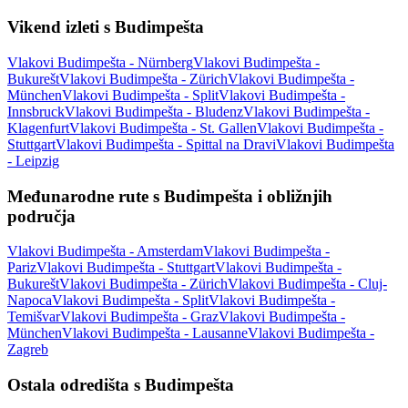
Vikend izleti s Budimpešta
Vlakovi Budimpešta - Nürnberg
Vlakovi Budimpešta -
Bukurešt
Vlakovi Budimpešta - Zürich
Vlakovi Budimpešta -
München
Vlakovi Budimpešta - Split
Vlakovi Budimpešta -
Innsbruck
Vlakovi Budimpešta - Bludenz
Vlakovi Budimpešta -
Klagenfurt
Vlakovi Budimpešta - St. Gallen
Vlakovi Budimpešta -
Stuttgart
Vlakovi Budimpešta - Spittal na Dravi
Vlakovi Budimpešta
- Leipzig
Međunarodne rute s Budimpešta i obližnjih
područja
Vlakovi Budimpešta - Amsterdam
Vlakovi Budimpešta -
Pariz
Vlakovi Budimpešta - Stuttgart
Vlakovi Budimpešta -
Bukurešt
Vlakovi Budimpešta - Zürich
Vlakovi Budimpešta - Cluj-
Napoca
Vlakovi Budimpešta - Split
Vlakovi Budimpešta -
Temišvar
Vlakovi Budimpešta - Graz
Vlakovi Budimpešta -
München
Vlakovi Budimpešta - Lausanne
Vlakovi Budimpešta -
Zagreb
Ostala odredišta s Budimpešta