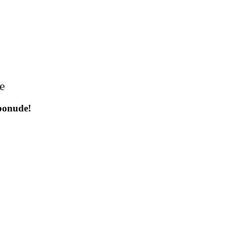
je
 ponude!