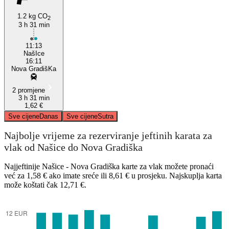
1.2 kg CO
2
3 h 31 min
11:13
NašIce
16:11
Nova GradišKa
2 promjene
3 h 31 min
1,62 €
Sve cijene
Danas
Sve cijene
Sutra
Najbolje vrijeme za rezerviranje jeftinih karata za
vlak od Našice do Nova Gradiška
Najjeftinije Našice - Nova Gradiška karte za vlak možete pronaći
već za 1,58 € ako imate sreće ili 8,61 € u prosjeku. Najskuplja karta
može koštati čak 12,71 €.