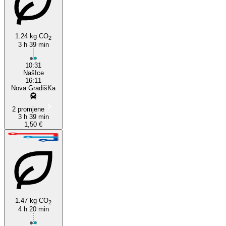
1.24 kg CO
2
3 h 39 min
Nova Gradiška
10:31
NašIce
16:11
Nova GradišKa
2 promjene
3 h 39 min
1,50 €
1.47 kg CO
2
4 h 20 min