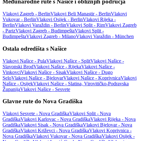
Međunarodne rute s Našice i obližnjih područja
Vlakovi Zagreb - Berlin
Vlakovi Beli Manastir - Berlin
Vlakovi
Vukovar - Berlin
Vlakovi Osijek - Berlin
Vlakovi Rijeka -
Berlin
Vlakovi Varaždin - Berlin
Vlakovi Split - Rim
Vlakovi Zagreb
- Pariz
Vlakovi Zagreb - Budimpešta
Vlakovi Split -
Budimpešta
Vlakovi Zagreb - Milano
Vlakovi Varaždin - München
Ostala odredišta s Našice
Vlakovi Našice - Pula
Vlakovi Našice - Split
Vlakovi Našice -
Slavonski Brod
Vlakovi Našice - Rijeka
Vlakovi Našice -
Vinkovci
Vlakovi Našice - Sisak
Vlakovi Našice - Dugo
Selo
Vlakovi Našice - Bjelovar
Vlakovi Našice - Koprivnica
Vlakovi
Našice - Osijek
Vlakovi Našice - Slatina, Virovitičko-Podravska
Županija
Vlakovi Našice - Sesvete
Glavne rute do Nova Gradiška
Vlakovi Sesvete - Nova Gradiška
Vlakovi Split - Nova
Gradiška
Vlakovi Karlovac - Nova Gradiška
Vlakovi Rijeka - Nova
Gradiška
Vlakovi Sisak - Nova Gradiška
Vlakovi Bjelovar - Nova
Gradiška
Vlakovi Križevci - Nova Gradiška
Vlakovi Koprivnica -
Nova Gradiška
Vlakovi Vukovar - Nova Gradiška
Vlakovi Osijek -