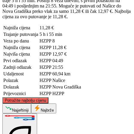
traje 5 h i 55 min. Postoji 8 veza dnevno, s prvim polaskom na
04:49 i posljednjim na 21:55. Moguće je putovati od Našice do
Nova Gradiška preko vlak za samo 11,28 € ili čak 12,97 €. Najbolja
cijena za ovo putovanje je 11,28 €.
Najniža cijena
11,28 €
Trajanje putovanja
5 h i 55 min
Veza po danu
HZPP
8
Najniža cijena
HZPP
11,28 €
Najviša cijena
HZPP
12,97 €
Prvi odlazak
HZPP
04:49
Zadnji odlazak
HZPP
21:55
Udaljenost
HZPP
60,94 km
Polazak
HZPP
Našice
Dolazak
HZPP
Nova Gradiška
Prijevoznici
HZPP
HZPP
©
CARTO
, ©
OpenStreetMap
contributors
Potražite najbolju cijenu
Najjeftiniji
Najbrže
Našice