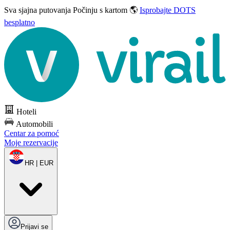
Sva sjajna putovanja
Počinju s kartom 🌎
Isprobajte DOTS
besplatno
Hoteli
Automobili
Centar za pomoć
Moje rezervacije
HR | EUR
Prijavi se