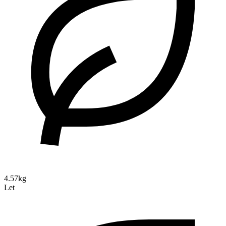
4.57kg
Let