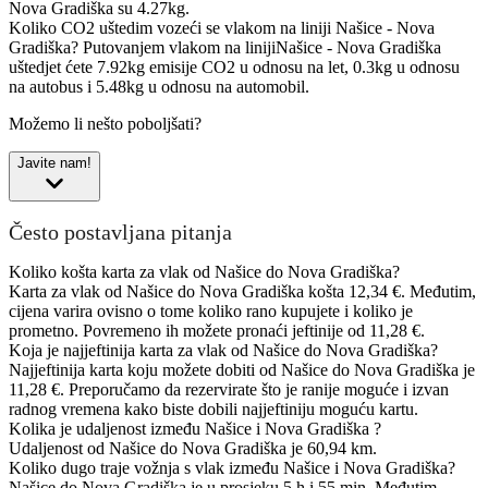
Nova Gradiška su 4.27kg.
Koliko CO2 uštedim vozeći se vlakom na liniji Našice - Nova
Gradiška?
Putovanjem vlakom na linijiNašice - Nova Gradiška
uštedjet ćete 7.92kg emisije CO2 u odnosu na let, 0.3kg u odnosu
na autobus i 5.48kg u odnosu na automobil.
Možemo li nešto poboljšati?
Javite nam!
Često postavljana pitanja
Koliko košta karta za vlak od Našice do Nova Gradiška?
Karta za vlak od Našice do Nova Gradiška košta 12,34 €. Međutim,
cijena varira ovisno o tome koliko rano kupujete i koliko je
prometno. Povremeno ih možete pronaći jeftinije od 11,28 €.
Koja je najjeftinija karta za vlak od Našice do Nova Gradiška?
Najjeftinija karta koju možete dobiti od Našice do Nova Gradiška je
11,28 €. Preporučamo da rezervirate što je ranije moguće i izvan
radnog vremena kako biste dobili najjeftiniju moguću kartu.
Kolika je udaljenost između Našice i Nova Gradiška ?
Udaljenost od Našice do Nova Gradiška je 60,94 km.
Koliko dugo traje vožnja s vlak između Našice i Nova Gradiška?
Našice do Nova Gradiška je u prosjeku 5 h i 55 min. Međutim,