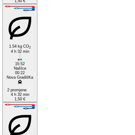
1,50 €
1.54 kg CO
2
4 h 32 min
15:52
NašIce
00:22
Nova GradišKa
2 promjene
4 h 32 min
1,50 €