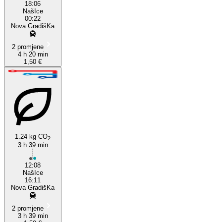
18:06
NašIce
00:22
Nova GradišKa
2 promjene
4 h 20 min
1,50 €
1.24 kg CO
2
3 h 39 min
12:08
NašIce
16:11
Nova GradišKa
2 promjene
3 h 39 min