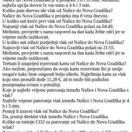
najbrža opcija dovest će vas tamo u 4 h i 3 min.
Koliko puta dnevno ide vlak od Našice do Nova Gradiška?
Našice do Nova Gradiška u prosjeku ima 8 veza dnevno.
U koliko sati kreće prvi vlak od Našice do Nova Gradiška?
Najraniji vlak od Našice do Nova Gradiška polazi na 04:49.
Međutim, provjerite s nama raspored na dan kada želite otići jer se
vrijeme može razlikovati.
U koliko sati odlazi posljednji vlak od Našice do Nova Gradiška?
Najnoviji vlak od Našice do Nova Gradiška polazi na 21:55.
Međutim, provjerite s nama raspored na dan kada želite otići jer se
vrijeme može razlikovati.
Trebam li unaprijed rezervirati kartu od Našice do Nova Gradiška?
Ako možete, preporučamo da svoju kartu rezervirate što je ranije
moguće kako biste osigurali bolju uštedu. Najjeftinija karta za vlak
koju smo pronašli dođe 11,28 €, ali to može biti podložno
promjenama ovisno o potražnji.
Koje je najbrže vrijeme putovanja između Našice i Nova Gradiška s
vlak?
Najbrže vrijeme putovanja vlak između Našice i Nova Gradiška je 4
h i 3 min.
Postoji li izravni vlak od Našice do Nova Gradiška?
Da, postoji direktni vlak između Našice i Nova Gradiška.
Kolike su emisije CO2 za putovanje od Našice do Nova Gradiška
svlak?