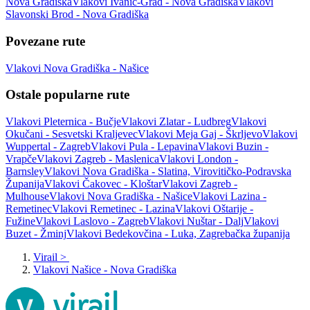
Nova Gradiška
Vlakovi Ivanić-Grad - Nova Gradiška
Vlakovi
Slavonski Brod - Nova Gradiška
Povezane rute
Vlakovi Nova Gradiška - Našice
Ostale popularne rute
Vlakovi Pleternica - Bučje
Vlakovi Zlatar - Ludbreg
Vlakovi
Okučani - Sesvetski Kraljevec
Vlakovi Meja Gaj - Škrljevo
Vlakovi
Wuppertal - Zagreb
Vlakovi Pula - Lepavina
Vlakovi Buzin -
Vrapče
Vlakovi Zagreb - Maslenica
Vlakovi London -
Barnsley
Vlakovi Nova Gradiška - Slatina, Virovitičko-Podravska
Županija
Vlakovi Čakovec - Kloštar
Vlakovi Zagreb -
Mulhouse
Vlakovi Nova Gradiška - Našice
Vlakovi Lazina -
Remetinec
Vlakovi Remetinec - Lazina
Vlakovi Oštarije -
Fužine
Vlakovi Laslovo - Zagreb
Vlakovi Nuštar - Dalj
Vlakovi
Buzet - Žminj
Vlakovi Bedekovčina - Luka, Zagrebačka županija
Virail
>
Vlakovi Našice - Nova Gradiška