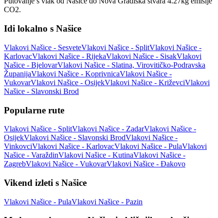
Putovanje s vlak od Našice do Nova Gradiška stvara 4.27kg emisije
CO2.
Idi lokalno s Našice
Vlakovi Našice - Sesvete
Vlakovi Našice - Split
Vlakovi Našice -
Karlovac
Vlakovi Našice - Rijeka
Vlakovi Našice - Sisak
Vlakovi
Našice - Bjelovar
Vlakovi Našice - Slatina, Virovitičko-Podravska
Županija
Vlakovi Našice - Koprivnica
Vlakovi Našice -
Vukovar
Vlakovi Našice - Osijek
Vlakovi Našice - Križevci
Vlakovi
Našice - Slavonski Brod
Popularne rute
Vlakovi Našice - Split
Vlakovi Našice - Zadar
Vlakovi Našice -
Osijek
Vlakovi Našice - Slavonski Brod
Vlakovi Našice -
Vinkovci
Vlakovi Našice - Karlovac
Vlakovi Našice - Pula
Vlakovi
Našice - Varaždin
Vlakovi Našice - Kutina
Vlakovi Našice -
Zagreb
Vlakovi Našice - Vukovar
Vlakovi Našice - Đakovo
Vikend izleti s Našice
Vlakovi Našice - Pula
Vlakovi Našice - Pazin