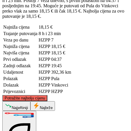
h i 23 min. Postoji 7 veza dnevno, s prvim polaskom na 04:37 i
posljednjim na 19:45. Moguće je putovati od Pula do Vinkovci
preko vlak za samo 18,15 € ili čak 18,15 €. Najbolja cijena za ovo
putovanje je 18,15 €.
Najniža cijena
18,15 €
Trajanje putovanja
8 h i 23 min
Veza po danu
HZPP
7
Najniža cijena
HZPP
18,15 €
Najviša cijena
HZPP
18,15 €
Prvi odlazak
HZPP
04:37
Zadnji odlazak
HZPP
19:45
Udaljenost
HZPP
392,36 km
Polazak
HZPP
Pula
Dolazak
HZPP
Vinkovci
Prijevoznici
HZPP
HZPP
©
CARTO
, ©
OpenStreetMap
contributors
Potražite najbolju cijenu
Najjeftiniji
Najbrže
Vinkovci