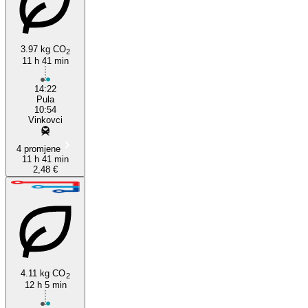
Pula, Istria
3.97 kg CO
2
11 h 41 min
14:22
Pula
10:54
Vinkovci
4 promjene
11 h 41 min
2,48 €
4.11 kg CO
2
12 h 5 min