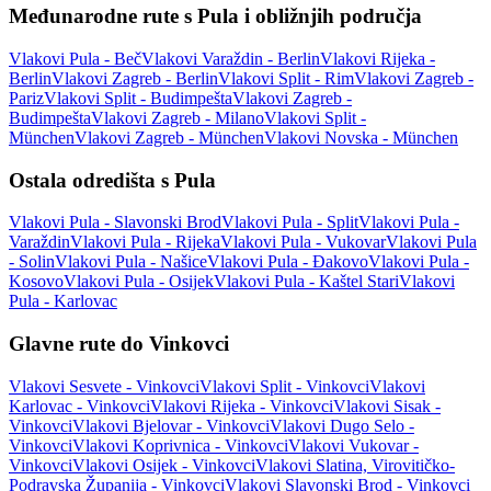
Međunarodne rute s Pula i obližnjih područja
Vlakovi Pula - Beč
Vlakovi Varaždin - Berlin
Vlakovi Rijeka -
Berlin
Vlakovi Zagreb - Berlin
Vlakovi Split - Rim
Vlakovi Zagreb -
Pariz
Vlakovi Split - Budimpešta
Vlakovi Zagreb -
Budimpešta
Vlakovi Zagreb - Milano
Vlakovi Split -
München
Vlakovi Zagreb - München
Vlakovi Novska - München
Ostala odredišta s Pula
Vlakovi Pula - Slavonski Brod
Vlakovi Pula - Split
Vlakovi Pula -
Varaždin
Vlakovi Pula - Rijeka
Vlakovi Pula - Vukovar
Vlakovi Pula
- Solin
Vlakovi Pula - Našice
Vlakovi Pula - Đakovo
Vlakovi Pula -
Kosovo
Vlakovi Pula - Osijek
Vlakovi Pula - Kaštel Stari
Vlakovi
Pula - Karlovac
Glavne rute do Vinkovci
Vlakovi Sesvete - Vinkovci
Vlakovi Split - Vinkovci
Vlakovi
Karlovac - Vinkovci
Vlakovi Rijeka - Vinkovci
Vlakovi Sisak -
Vinkovci
Vlakovi Bjelovar - Vinkovci
Vlakovi Dugo Selo -
Vinkovci
Vlakovi Koprivnica - Vinkovci
Vlakovi Vukovar -
Vinkovci
Vlakovi Osijek - Vinkovci
Vlakovi Slatina, Virovitičko-
Podravska Županija - Vinkovci
Vlakovi Slavonski Brod - Vinkovci