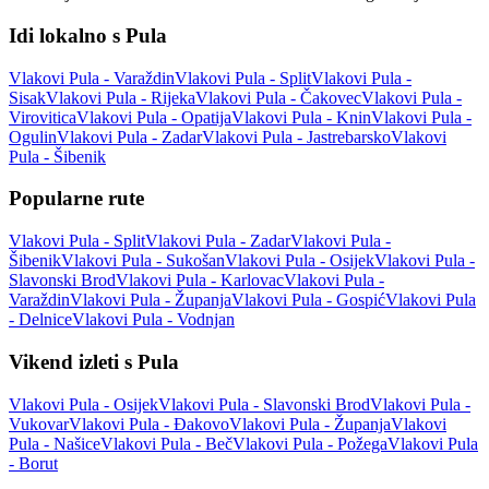
Idi lokalno s Pula
Vlakovi Pula - Varaždin
Vlakovi Pula - Split
Vlakovi Pula -
Sisak
Vlakovi Pula - Rijeka
Vlakovi Pula - Čakovec
Vlakovi Pula -
Virovitica
Vlakovi Pula - Opatija
Vlakovi Pula - Knin
Vlakovi Pula -
Ogulin
Vlakovi Pula - Zadar
Vlakovi Pula - Jastrebarsko
Vlakovi
Pula - Šibenik
Popularne rute
Vlakovi Pula - Split
Vlakovi Pula - Zadar
Vlakovi Pula -
Šibenik
Vlakovi Pula - Sukošan
Vlakovi Pula - Osijek
Vlakovi Pula -
Slavonski Brod
Vlakovi Pula - Karlovac
Vlakovi Pula -
Varaždin
Vlakovi Pula - Županja
Vlakovi Pula - Gospić
Vlakovi Pula
- Delnice
Vlakovi Pula - Vodnjan
Vikend izleti s Pula
Vlakovi Pula - Osijek
Vlakovi Pula - Slavonski Brod
Vlakovi Pula -
Vukovar
Vlakovi Pula - Đakovo
Vlakovi Pula - Županja
Vlakovi
Pula - Našice
Vlakovi Pula - Beč
Vlakovi Pula - Požega
Vlakovi Pula
- Borut