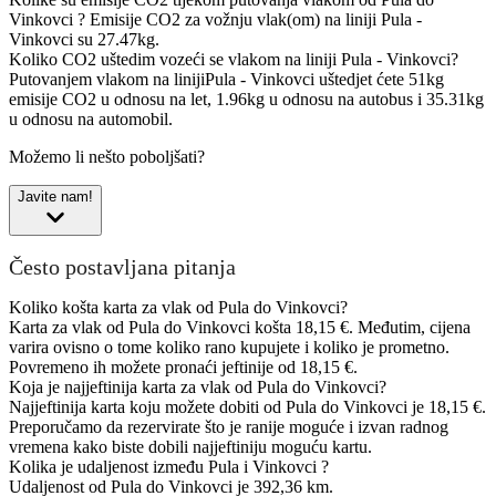
Vinkovci ?
Emisije CO2 za vožnju vlak(om) na liniji Pula -
Vinkovci su 27.47kg.
Koliko CO2 uštedim vozeći se vlakom na liniji Pula - Vinkovci?
Putovanjem vlakom na linijiPula - Vinkovci uštedjet ćete 51kg
emisije CO2 u odnosu na let, 1.96kg u odnosu na autobus i 35.31kg
u odnosu na automobil.
Možemo li nešto poboljšati?
Javite nam!
Često postavljana pitanja
Koliko košta karta za vlak od Pula do Vinkovci?
Karta za vlak od Pula do Vinkovci košta 18,15 €. Međutim, cijena
varira ovisno o tome koliko rano kupujete i koliko je prometno.
Povremeno ih možete pronaći jeftinije od 18,15 €.
Koja je najjeftinija karta za vlak od Pula do Vinkovci?
Najjeftinija karta koju možete dobiti od Pula do Vinkovci je 18,15 €.
Preporučamo da rezervirate što je ranije moguće i izvan radnog
vremena kako biste dobili najjeftiniju moguću kartu.
Kolika je udaljenost između Pula i Vinkovci ?
Udaljenost od Pula do Vinkovci je 392,36 km.