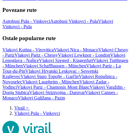
Povezane rute
Autobusi Pula - Vinkovci
Autobusi Vinkovci - Pula
Vlakovi
Vinkovci - Pula
Ostale popularne rute
Vlakovi Kutina - Virovitica
Vlakovi Nica - Monaco
Vlakovi Chessy
- Pariz
Vlakovi Pariz - Chessy
Vlakovi Lewknor - London
Vlakovi
Lepoglava - Našice
Vlakovi Szeged - Klagenfurt
Vlakovi Tuttlingen
- München
Vlakovi Schaffhausen - München
Vlakovi Pariz - La
Tour-du-Pin
Vlakovi Hrvatski Leskovac - Sesvetski
Kraljevec
Vlakovi Staro Topolje - Garčin
Vlakovi Repušnica -
Novoselec
Vlakovi Laupheim - München
Vlakovi Zadar -
Vođinci
Vlakovi Pariz - Chamonix Mont Blanc
Vlakovi Varaždin -
Donja Stubica
Vlakovi Strizivojna - Daruvar
Vlakovi Cannes -
Monaco
Vlakovi Galižana - Pazin
Virail
>
Vlakovi Pula - Vinkovci