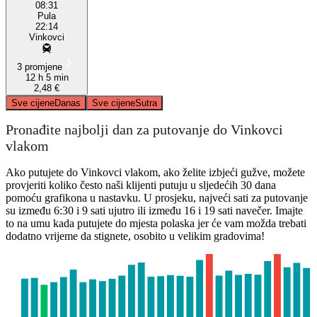
08:31
Pula
22:14
Vinkovci
3 promjene
12 h 5 min
2,48 €
Sve cijene
Danas
Sve cijene
Sutra
Pronađite najbolji dan za putovanje do Vinkovci
vlakom
Ako putujete do Vinkovci vlakom, ako želite izbjeći gužve, možete
provjeriti koliko često naši klijenti putuju u sljedećih 30 dana
pomoću grafikona u nastavku. U prosjeku, najveći sati za putovanje
su između 6:30 i 9 sati ujutro ili između 16 i 19 sati navečer. Imajte
to na umu kada putujete do mjesta polaska jer će vam možda trebati
dodatno vrijeme da stignete, osobito u velikim gradovima!