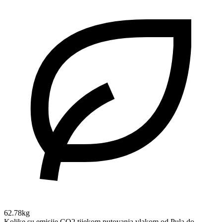
62.78kg
Kolike su emisije CO2 tijekom putovanja vlakom od Pula do