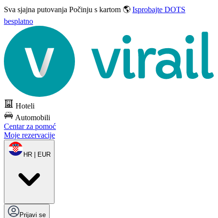
Sva sjajna putovanja
Počinju s kartom 🌎
Isprobajte DOTS
besplatno
Hoteli
Automobili
Centar za pomoć
Moje rezervacije
HR | EUR
Prijavi se