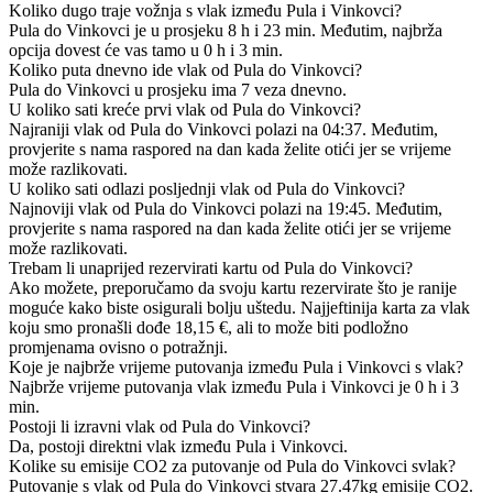
Koliko dugo traje vožnja s vlak između Pula i Vinkovci?
Pula do Vinkovci je u prosjeku 8 h i 23 min. Međutim, najbrža
opcija dovest će vas tamo u 0 h i 3 min.
Koliko puta dnevno ide vlak od Pula do Vinkovci?
Pula do Vinkovci u prosjeku ima 7 veza dnevno.
U koliko sati kreće prvi vlak od Pula do Vinkovci?
Najraniji vlak od Pula do Vinkovci polazi na 04:37. Međutim,
provjerite s nama raspored na dan kada želite otići jer se vrijeme
može razlikovati.
U koliko sati odlazi posljednji vlak od Pula do Vinkovci?
Najnoviji vlak od Pula do Vinkovci polazi na 19:45. Međutim,
provjerite s nama raspored na dan kada želite otići jer se vrijeme
može razlikovati.
Trebam li unaprijed rezervirati kartu od Pula do Vinkovci?
Ako možete, preporučamo da svoju kartu rezervirate što je ranije
moguće kako biste osigurali bolju uštedu. Najjeftinija karta za vlak
koju smo pronašli dođe 18,15 €, ali to može biti podložno
promjenama ovisno o potražnji.
Koje je najbrže vrijeme putovanja između Pula i Vinkovci s vlak?
Najbrže vrijeme putovanja vlak između Pula i Vinkovci je 0 h i 3
min.
Postoji li izravni vlak od Pula do Vinkovci?
Da, postoji direktni vlak između Pula i Vinkovci.
Kolike su emisije CO2 za putovanje od Pula do Vinkovci svlak?
Putovanje s vlak od Pula do Vinkovci stvara 27.47kg emisije CO2.