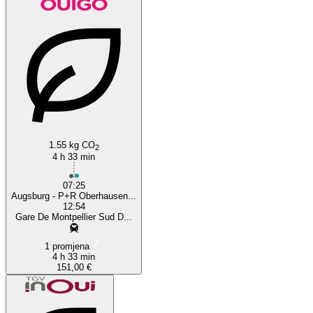
1.55 kg CO
2
4 h 33 min
07:25
Augsburg - P+R Oberhausen...
12:54
Gare De Montpellier Sud D...
1 promjena
4 h 33 min
151,00 €