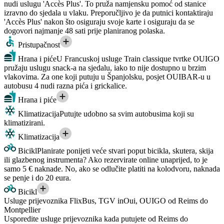
nudi uslugu 'Accès Plus'. To pruža namjensku pomoć od stanice
izravno do sjedala u vlaku. Preporučljivo je da putnici kontaktiraju
'Accès Plus' nakon što osiguraju svoje karte i osiguraju da se
dogovori najmanje 48 sati prije planiranog polaska.
Pristupačnost
Hrana i piće
U Francuskoj usluge Train classique tvrtke OUIGO
pružaju uslugu snack-a na sjedalu, iako to nije dostupno u brzim
vlakovima. Za one koji putuju u Španjolsku, posjet OUIBAR-u u
autobusu 4 nudi razna pića i grickalice.
Hrana i piće
Klimatizacija
Putujte udobno sa svim autobusima koji su
klimatizirani.
Klimatizacija
Bicikl
Planirate ponijeti veće stvari poput bicikla, skutera, skija
ili glazbenog instrumenta? Ako rezervirate online unaprijed, to je
samo 5 € naknade. No, ako se odlučite platiti na kolodvoru, naknada
se penje i do 20 eura.
Bicikl
Usluge prijevoznika FlixBus, TGV inOui, OUIGO od Reims do
Montpellier
Usporedite usluge prijevoznika kada putujete od Reims do