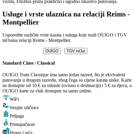
vozilu, FlixBus pruža praktično i ugodno iskustvo putovanja.
Usluge i vrste ulaznica na relaciji Reims -
Montpellier
Usporedite različite vrste karata i usluga koje nudi OUIGO i TGV
inOuina relaciji Reims - Montpellier.
OUIGO
TGV inOui
Standard Class / Classical
OUIGO Train Classique ima samo jedan razred, što je ekvivalent
putovanju u drugom razredu, zbog čega su cijene karata niske. Karte
su dostupne od 10 € za odrasle (ovisno o destinaciji) i 5 € za djecu, a
OUIGO karte za vlak dostupne su samo online.
WiFi
Strujne utičnice
Prtljaga
Pristupačnost
Hrana i piće