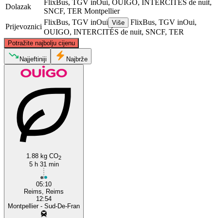
FlixBus, TGV inOui, OUIGO, INTERCITÉS de nuit,
Dolazak
SNCF, TER
Montpellier
FlixBus, TGV inOui
FlixBus, TGV inOui,
Više
Prijevoznici
OUIGO, INTERCITÉS de nuit, SNCF, TER
©
CARTO
, ©
OpenStreetMap
contributors
Potražite najbolju cijenu
Reims
Najjeftiniji
Najbrže
Montpellier
1.88 kg CO
2
5 h 31 min
05:10
Reims, Reims
12:54
Montpellier - Sud-De-Fran