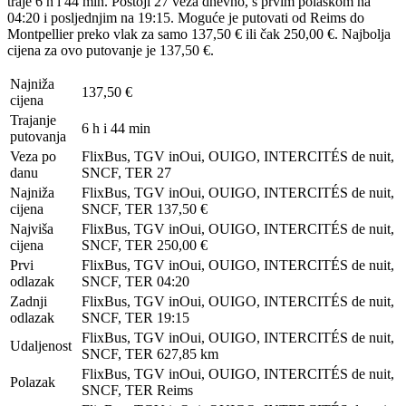
traje 6 h i 44 min. Postoji 27 veza dnevno, s prvim polaskom na
04:20 i posljednjim na 19:15. Moguće je putovati od Reims do
Montpellier preko vlak za samo 137,50 € ili čak 250,00 €. Najbolja
cijena za ovo putovanje je 137,50 €.
Najniža
137,50 €
cijena
Trajanje
6 h i 44 min
putovanja
Veza po
FlixBus, TGV inOui, OUIGO, INTERCITÉS de nuit,
danu
SNCF, TER
27
Najniža
FlixBus, TGV inOui, OUIGO, INTERCITÉS de nuit,
cijena
SNCF, TER
137,50 €
Najviša
FlixBus, TGV inOui, OUIGO, INTERCITÉS de nuit,
cijena
SNCF, TER
250,00 €
Prvi
FlixBus, TGV inOui, OUIGO, INTERCITÉS de nuit,
odlazak
SNCF, TER
04:20
Zadnji
FlixBus, TGV inOui, OUIGO, INTERCITÉS de nuit,
odlazak
SNCF, TER
19:15
FlixBus, TGV inOui, OUIGO, INTERCITÉS de nuit,
Udaljenost
SNCF, TER
627,85 km
FlixBus, TGV inOui, OUIGO, INTERCITÉS de nuit,
Polazak
SNCF, TER
Reims