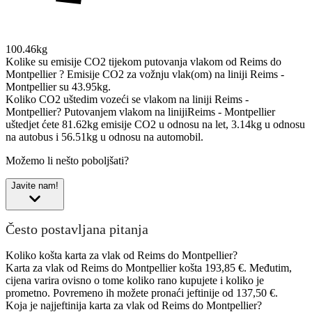
100.46kg
Kolike su emisije CO2 tijekom putovanja vlakom od Reims do
Montpellier ?
Emisije CO2 za vožnju vlak(om) na liniji Reims -
Montpellier su 43.95kg.
Koliko CO2 uštedim vozeći se vlakom na liniji Reims -
Montpellier?
Putovanjem vlakom na linijiReims - Montpellier
uštedjet ćete 81.62kg emisije CO2 u odnosu na let, 3.14kg u odnosu
na autobus i 56.51kg u odnosu na automobil.
Možemo li nešto poboljšati?
Javite nam!
Često postavljana pitanja
Koliko košta karta za vlak od Reims do Montpellier?
Karta za vlak od Reims do Montpellier košta 193,85 €. Međutim,
cijena varira ovisno o tome koliko rano kupujete i koliko je
prometno. Povremeno ih možete pronaći jeftinije od 137,50 €.
Koja je najjeftinija karta za vlak od Reims do Montpellier?