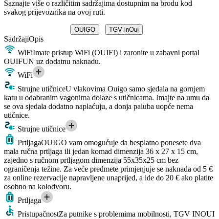
Saznajte više o različitim sadržajima dostupnim na brodu kod
svakog prijevoznika na ovoj ruti.
OUIGO
TGV inOui
Sadržaji
Opis
WiFi
Imate pristup WiFi (OUIFI) i zaronite u zabavni portal
OUIFUN uz dodatnu naknadu.
WiFi
Strujne utičnice
U vlakovima Ouigo samo sjedala na gornjem
katu u odabranim vagonima dolaze s utičnicama. Imajte na umu da
se ova sjedala dodatno naplaćuju, a donja paluba uopće nema
utičnice.
Strujne utičnice
Prtljaga
OUIGO vam omogućuje da besplatno ponesete dva
mala ručna prtljaga ili jedan komad dimenzija 36 x 27 x 15 cm,
zajedno s ručnom prtljagom dimenzija 55x35x25 cm bez
ograničenja težine. Za veće predmete primjenjuje se naknada od 5 €
za online rezervacije napravljene unaprijed, a ide do 20 € ako platite
osobno na kolodvoru.
Prtljaga
Pristupačnost
Za putnike s problemima mobilnosti, TGV INOUI