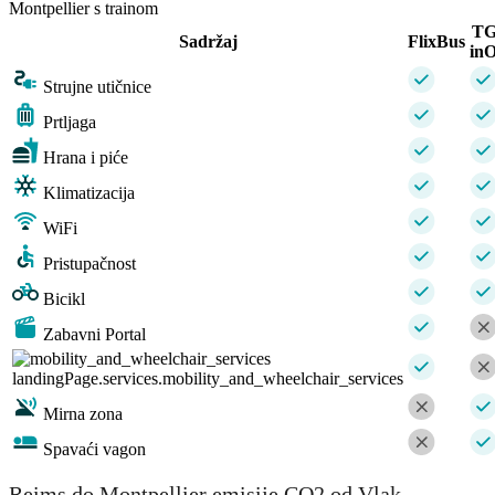
Montpellier s trainom
T
Sadržaj
FlixBus
inO
Strujne utičnice
Prtljaga
Hrana i piće
Klimatizacija
WiFi
Pristupačnost
Bicikl
Zabavni Portal
landingPage.services.mobility_and_wheelchair_services
Mirna zona
Spavaći vagon
Reims do Montpellier emisije CO2 od Vlak