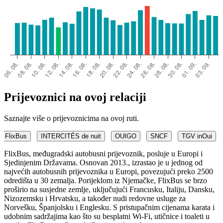
Prijevoznici na ovoj relaciji
Saznajte više o prijevoznicima na ovoj ruti.
FlixBus
INTERCITÉS de nuit
OUIGO
SNCF
TGV inOui
FlixBus, međugradski autobusni prijevoznik, posluje u Europi i
Sjedinjenim Državama. Osnovan 2013., izrastao je u jednog od
najvećih autobusnih prijevoznika u Europi, povezujući preko 2500
odredišta u 30 zemalja. Porijeklom iz Njemačke, FlixBus se brzo
proširio na susjedne zemlje, uključujući Francusku, Italiju, Dansku,
Nizozemsku i Hrvatsku, a također nudi redovne usluge za
Norvešku, Španjolsku i Englesku. S pristupačnim cijenama karata i
udobnim sadržajima kao što su besplatni Wi-Fi, utičnice i toaleti u