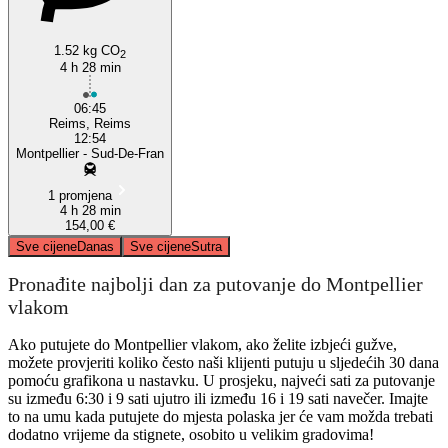
1.52 kg CO
2
4 h 28 min
06:45
Reims, Reims
12:54
Montpellier - Sud-De-Fran
1 promjena
4 h 28 min
154,00 €
Sve cijene
Danas
Sve cijene
Sutra
Pronađite najbolji dan za putovanje do Montpellier
vlakom
Ako putujete do Montpellier vlakom, ako želite izbjeći gužve,
možete provjeriti koliko često naši klijenti putuju u sljedećih 30 dana
pomoću grafikona u nastavku. U prosjeku, najveći sati za putovanje
su između 6:30 i 9 sati ujutro ili između 16 i 19 sati navečer. Imajte
to na umu kada putujete do mjesta polaska jer će vam možda trebati
dodatno vrijeme da stignete, osobito u velikim gradovima!