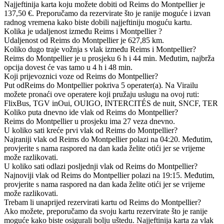
Najjeftinija karta koju možete dobiti od Reims do Montpellier je
137,50 €. Preporučamo da rezervirate što je ranije moguće i izvan
radnog vremena kako biste dobili najjeftiniju moguću kartu.
Kolika je udaljenost između Reims i Montpellier ?
Udaljenost od Reims do Montpellier je 627,85 km.
Koliko dugo traje vožnja s vlak između Reims i Montpellier?
Reims do Montpellier je u prosjeku 6 h i 44 min. Međutim, najbrža
opcija dovest će vas tamo u 4 h i 48 min.
Koji prijevoznici voze od Reims do Montpellier?
Put odReims do Montpellier pokriva 5 operater(a). Na Virailu
možete pronaći ove operatere koji pružaju uslugu na ovoj ruti:
FlixBus, TGV inOui, OUIGO, INTERCITÉS de nuit, SNCF, TER
Koliko puta dnevno ide vlak od Reims do Montpellier?
Reims do Montpellier u prosjeku ima 27 veza dnevno.
U koliko sati kreće prvi vlak od Reims do Montpellier?
Najraniji vlak od Reims do Montpellier polazi na 04:20. Međutim,
provjerite s nama raspored na dan kada želite otići jer se vrijeme
može razlikovati.
U koliko sati odlazi posljednji vlak od Reims do Montpellier?
Najnoviji vlak od Reims do Montpellier polazi na 19:15. Međutim,
provjerite s nama raspored na dan kada želite otići jer se vrijeme
može razlikovati.
Trebam li unaprijed rezervirati kartu od Reims do Montpellier?
Ako možete, preporučamo da svoju kartu rezervirate što je ranije
moguće kako biste osigurali bolju uštedu. Najjeftinija karta za vlak