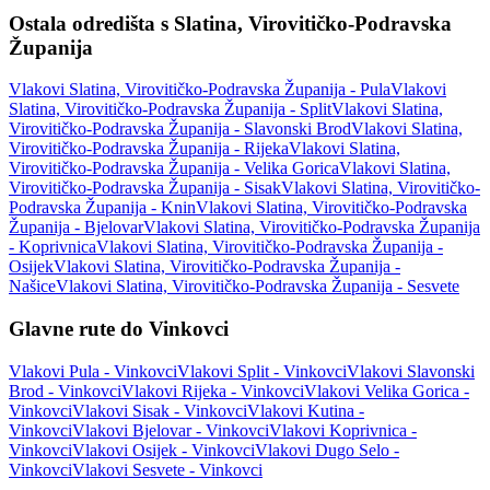
Ostala odredišta s Slatina, Virovitičko-Podravska
Županija
Vlakovi Slatina, Virovitičko-Podravska Županija - Pula
Vlakovi
Slatina, Virovitičko-Podravska Županija - Split
Vlakovi Slatina,
Virovitičko-Podravska Županija - Slavonski Brod
Vlakovi Slatina,
Virovitičko-Podravska Županija - Rijeka
Vlakovi Slatina,
Virovitičko-Podravska Županija - Velika Gorica
Vlakovi Slatina,
Virovitičko-Podravska Županija - Sisak
Vlakovi Slatina, Virovitičko-
Podravska Županija - Knin
Vlakovi Slatina, Virovitičko-Podravska
Županija - Bjelovar
Vlakovi Slatina, Virovitičko-Podravska Županija
- Koprivnica
Vlakovi Slatina, Virovitičko-Podravska Županija -
Osijek
Vlakovi Slatina, Virovitičko-Podravska Županija -
Našice
Vlakovi Slatina, Virovitičko-Podravska Županija - Sesvete
Glavne rute do Vinkovci
Vlakovi Pula - Vinkovci
Vlakovi Split - Vinkovci
Vlakovi Slavonski
Brod - Vinkovci
Vlakovi Rijeka - Vinkovci
Vlakovi Velika Gorica -
Vinkovci
Vlakovi Sisak - Vinkovci
Vlakovi Kutina -
Vinkovci
Vlakovi Bjelovar - Vinkovci
Vlakovi Koprivnica -
Vinkovci
Vlakovi Osijek - Vinkovci
Vlakovi Dugo Selo -
Vinkovci
Vlakovi Sesvete - Vinkovci