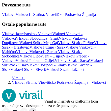
Povezane rute
Vlakovi Vinkovci - Slatina, Virovitičko-Podravska Županija
Ostale popularne rute
Vlakovi Jastrebarsko - Vinkovci
Vlakovi Vinkovci -
Viškovci
Vlakovi Slobodnica - Sisak
Vlakovi Vinkovci -
Dunjkovec
Vlakovi Split - Meja Gaj
Vlakovi Sisak - Fužine
Vlakovi
Sisak - Hrastovac
Vlakovi Fužine - Sisak
Vlakovi Vinkovci -
Mahično
Vlakovi Vinkovci - Zarilac
Vlakovi Sisak -
Slobodnica
Vlakovi Lipovljani - Osijek
Vlakovi Prečec -
Vukovar
Vlakovi Podrute - Osijek
Vlakovi Sisak - Sarvaš
Vlakovi
Škrljevo - Sisak
Vlakovi Josipdol - Sisak
Vlakovi Siverić -
Sisak
Vlakovi Sisak - Siverić
Vlakovi Sisak - Jalžabet
Virail
>
Vlakovi Slatina, Virovitičko-Podravska Županija - Vinkovci
Virail je internetska platforma koja
uspoređuje sve dostupne rute za vaše putovanje.