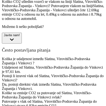
Koliko CO2 uštedim vozeći se vlakom na liniji Slatina, Virovitičko-
Podravska Županija - Vinkovci?
Putovanjem vlakom na linijiSlatina,
Virovitičko-Podravska Županija - Vinkovci uštedjet ćete 12.69kg
emisije CO2 u odnosu na let, 0.49kg u odnosu na autobus i 8.79kg
u odnosu na automobil.
Možemo li nešto poboljšati?
Javite nam!
Često postavljana pitanja
Kolika je udaljenost između Slatina, Virovitičko-Podravska
Županija i Vinkovci ?
Udaljenost od Slatina, Virovitičko-Podravska Županija do Vinkovci
je 97,61 km.
Postoji li izravni vlak od Slatina, Virovitičko-Podravska Županija do
Vinkovci?
Da, postoji direktni vlak između Slatina, Virovitičko-Podravska
Županija i Vinkovci.
Kolike su emisije CO2 za putovanje od Slatina, Virovitičko-
Podravska Županija do Vinkovci svlak?
Putovanje s vlak od Slatina, Virovitičko-Podravska Županija do
Vinkovci stvara 6.83kg emisije CO2.