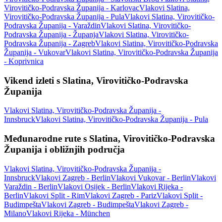
Virovitičko-Podravska Županija - Karlovac
Vlakovi Slatina,
Virovitičko-Podravska Županija - Pula
Vlakovi Slatina, Virovitičko-
Podravska Županija - Varaždin
Vlakovi Slatina, Virovitičko-
Podravska Županija - Županja
Vlakovi Slatina, Virovitičko-
Podravska Županija - Zagreb
Vlakovi Slatina, Virovitičko-Podravska
Županija - Vukovar
Vlakovi Slatina, Virovitičko-Podravska Županija
- Koprivnica
Vikend izleti s Slatina, Virovitičko-Podravska
Županija
Vlakovi Slatina, Virovitičko-Podravska Županija -
Innsbruck
Vlakovi Slatina, Virovitičko-Podravska Županija - Pula
Međunarodne rute s Slatina, Virovitičko-Podravska
Županija i obližnjih područja
Vlakovi Slatina, Virovitičko-Podravska Županija -
Innsbruck
Vlakovi Zagreb - Berlin
Vlakovi Vukovar - Berlin
Vlakovi
Varaždin - Berlin
Vlakovi Osijek - Berlin
Vlakovi Rijeka -
Berlin
Vlakovi Split - Rim
Vlakovi Zagreb - Pariz
Vlakovi Split -
Budimpešta
Vlakovi Zagreb - Budimpešta
Vlakovi Zagreb -
Milano
Vlakovi Rijeka - München