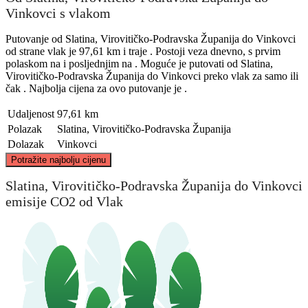
Vinkovci s vlakom
Putovanje od Slatina, Virovitičko-Podravska Županija do Vinkovci
od strane vlak je 97,61 km i traje . Postoji veza dnevno, s prvim
polaskom na i posljednjim na . Moguće je putovati od Slatina,
Virovitičko-Podravska Županija do Vinkovci preko vlak za samo ili
čak . Najbolja cijena za ovo putovanje je .
Udaljenost
97,61 km
Polazak
Slatina, Virovitičko-Podravska Županija
Dolazak
Vinkovci
©
CARTO
, ©
OpenStreetMap
contributors
Potražite najbolju cijenu
Slatina, Virovitičko-Podravska Županija do Vinkovci
atina, Virovitica-Podravina
emisije CO2 od Vlak