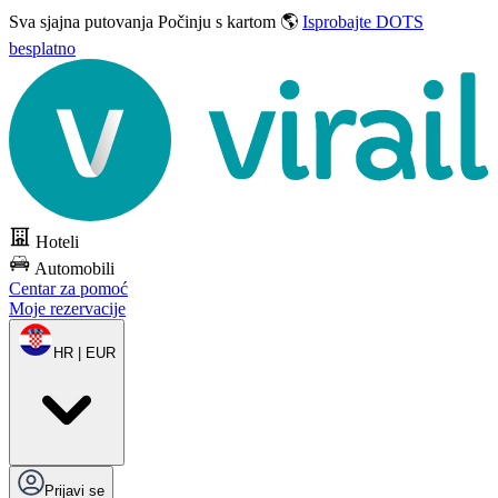
Sva sjajna putovanja
Počinju s kartom 🌎
Isprobajte DOTS
besplatno
Hoteli
Automobili
Centar za pomoć
Moje rezervacije
HR | EUR
Prijavi se