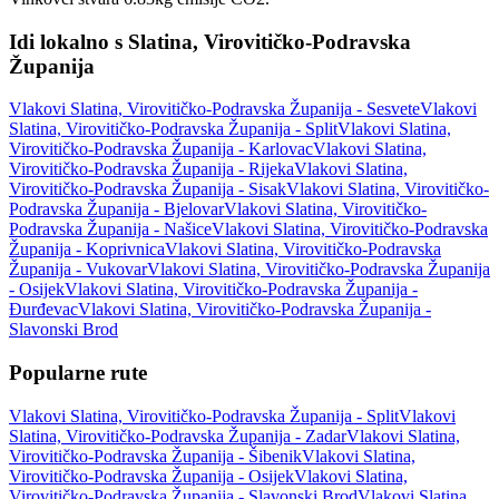
Idi lokalno s Slatina, Virovitičko-Podravska
Županija
Vlakovi Slatina, Virovitičko-Podravska Županija - Sesvete
Vlakovi
Slatina, Virovitičko-Podravska Županija - Split
Vlakovi Slatina,
Virovitičko-Podravska Županija - Karlovac
Vlakovi Slatina,
Virovitičko-Podravska Županija - Rijeka
Vlakovi Slatina,
Virovitičko-Podravska Županija - Sisak
Vlakovi Slatina, Virovitičko-
Podravska Županija - Bjelovar
Vlakovi Slatina, Virovitičko-
Podravska Županija - Našice
Vlakovi Slatina, Virovitičko-Podravska
Županija - Koprivnica
Vlakovi Slatina, Virovitičko-Podravska
Županija - Vukovar
Vlakovi Slatina, Virovitičko-Podravska Županija
- Osijek
Vlakovi Slatina, Virovitičko-Podravska Županija -
Đurđevac
Vlakovi Slatina, Virovitičko-Podravska Županija -
Slavonski Brod
Popularne rute
Vlakovi Slatina, Virovitičko-Podravska Županija - Split
Vlakovi
Slatina, Virovitičko-Podravska Županija - Zadar
Vlakovi Slatina,
Virovitičko-Podravska Županija - Šibenik
Vlakovi Slatina,
Virovitičko-Podravska Županija - Osijek
Vlakovi Slatina,
Virovitičko-Podravska Županija - Slavonski Brod
Vlakovi Slatina,