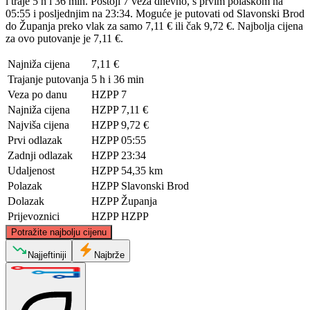
i traje 5 h i 36 min. Postoji 7 veza dnevno, s prvim polaskom na
05:55 i posljednjim na 23:34. Moguće je putovati od Slavonski Brod
do Županja preko vlak za samo 7,11 € ili čak 9,72 €. Najbolja cijena
za ovo putovanje je 7,11 €.
Najniža cijena
7,11 €
Trajanje putovanja
5 h i 36 min
Veza po danu
HZPP
7
Najniža cijena
HZPP
7,11 €
Najviša cijena
HZPP
9,72 €
Prvi odlazak
HZPP
05:55
Zadnji odlazak
HZPP
23:34
Udaljenost
HZPP
54,35 km
Polazak
HZPP
Slavonski Brod
Dolazak
HZPP
Županja
Prijevoznici
HZPP
HZPP
©
CARTO
, ©
OpenStreetMap
contributors
Potražite najbolju cijenu
Najjeftiniji
Najbrže
Slavonski Brod