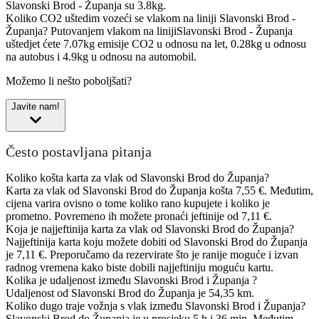
Slavonski Brod - Županja su 3.8kg.
Koliko CO2 uštedim vozeći se vlakom na liniji Slavonski Brod -
Županja?
Putovanjem vlakom na linijiSlavonski Brod - Županja
uštedjet ćete 7.07kg emisije CO2 u odnosu na let, 0.28kg u odnosu
na autobus i 4.9kg u odnosu na automobil.
Možemo li nešto poboljšati?
Javite nam!
Često postavljana pitanja
Koliko košta karta za vlak od Slavonski Brod do Županja?
Karta za vlak od Slavonski Brod do Županja košta 7,55 €. Međutim,
cijena varira ovisno o tome koliko rano kupujete i koliko je
prometno. Povremeno ih možete pronaći jeftinije od 7,11 €.
Koja je najjeftinija karta za vlak od Slavonski Brod do Županja?
Najjeftinija karta koju možete dobiti od Slavonski Brod do Županja
je 7,11 €. Preporučamo da rezervirate što je ranije moguće i izvan
radnog vremena kako biste dobili najjeftiniju moguću kartu.
Kolika je udaljenost između Slavonski Brod i Županja ?
Udaljenost od Slavonski Brod do Županja je 54,35 km.
Koliko dugo traje vožnja s vlak između Slavonski Brod i Županja?
Slavonski Brod do Županja je u prosjeku 5 h i 36 min. Međutim,