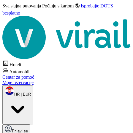
Sva sjajna putovanja
Počinju s kartom 🌎
Isprobajte DOTS
besplatno
Hoteli
Automobili
Centar za pomoć
Moje rezervacije
HR | EUR
Prijavi se