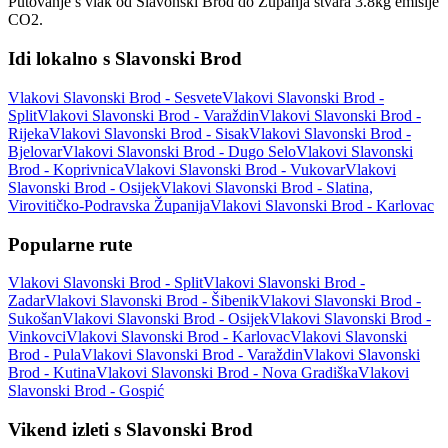
Putovanje s vlak od Slavonski Brod do Županja stvara 3.8kg emisije
CO2.
Idi lokalno s Slavonski Brod
Vlakovi Slavonski Brod - Sesvete
Vlakovi Slavonski Brod -
Split
Vlakovi Slavonski Brod - Varaždin
Vlakovi Slavonski Brod -
Rijeka
Vlakovi Slavonski Brod - Sisak
Vlakovi Slavonski Brod -
Bjelovar
Vlakovi Slavonski Brod - Dugo Selo
Vlakovi Slavonski
Brod - Koprivnica
Vlakovi Slavonski Brod - Vukovar
Vlakovi
Slavonski Brod - Osijek
Vlakovi Slavonski Brod - Slatina,
Virovitičko-Podravska Županija
Vlakovi Slavonski Brod - Karlovac
Popularne rute
Vlakovi Slavonski Brod - Split
Vlakovi Slavonski Brod -
Zadar
Vlakovi Slavonski Brod - Šibenik
Vlakovi Slavonski Brod -
Sukošan
Vlakovi Slavonski Brod - Osijek
Vlakovi Slavonski Brod -
Vinkovci
Vlakovi Slavonski Brod - Karlovac
Vlakovi Slavonski
Brod - Pula
Vlakovi Slavonski Brod - Varaždin
Vlakovi Slavonski
Brod - Kutina
Vlakovi Slavonski Brod - Nova Gradiška
Vlakovi
Slavonski Brod - Gospić
Vikend izleti s Slavonski Brod