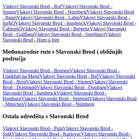
Vlakovi Slavonski Brod - Roč
Vlakovi Slavonski Brod -
Singen
Vlakovi Slavonski Brod - Nürnberg
Vlakovi Slavonski Brod
- Buzet
Vlakovi Slavonski Brod - Labin
Vlakovi Slavonski Brod -
Juršići
Vlakovi Slavonski Brod - Innsbruck
Vlakovi Slavonski Brod -
Čabrunići
Vlakovi Slavonski Brod - Bregenz
Vlakovi Slavonski
Brod - Galižana
Vlakovi Slavonski Brod - Smoljanci
Vlakovi
Slavonski Brod - Hum u Istri
Međunarodne rute s Slavonski Brod i obližnjih
područja
Vlakovi Slavonski Brod - Bremen
Vlakovi Slavonski Brod -
Frankfurt na Majni
Vlakovi Slavonski Brod - Beč
Vlakovi Slavonski
Brod - Bern
Vlakovi Slavonski Brod - Singen
Vlakovi Slavonski
Brod - Dortmund
Vlakovi Slavonski Brod - Duisburg
Vlakovi
Slavonski Brod - Innsbruck
Vlakovi Slavonski Brod -
Hamburg
Vlakovi Slavonski Brod - Stuttgart
Vlakovi Slavonski Brod
- München
Vlakovi Slavonski Brod - Nürnberg
Ostala odredišta s Slavonski Brod
Vlakovi Slavonski Brod - Pula
Vlakovi Slavonski Brod -
Split
Vlakovi Slavonski Brod - Karlovac
Vlakovi Slavonski Brod -