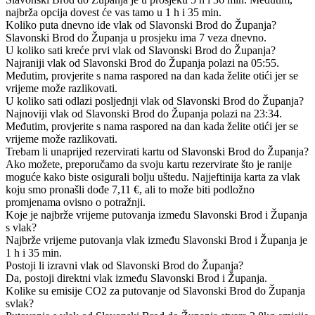
najbrža opcija dovest će vas tamo u 1 h i 35 min.
Koliko puta dnevno ide vlak od Slavonski Brod do Županja?
Slavonski Brod do Županja u prosjeku ima 7 veza dnevno.
U koliko sati kreće prvi vlak od Slavonski Brod do Županja?
Najraniji vlak od Slavonski Brod do Županja polazi na 05:55.
Međutim, provjerite s nama raspored na dan kada želite otići jer se
vrijeme može razlikovati.
U koliko sati odlazi posljednji vlak od Slavonski Brod do Županja?
Najnoviji vlak od Slavonski Brod do Županja polazi na 23:34.
Međutim, provjerite s nama raspored na dan kada želite otići jer se
vrijeme može razlikovati.
Trebam li unaprijed rezervirati kartu od Slavonski Brod do Županja?
Ako možete, preporučamo da svoju kartu rezervirate što je ranije
moguće kako biste osigurali bolju uštedu. Najjeftinija karta za vlak
koju smo pronašli dođe 7,11 €, ali to može biti podložno
promjenama ovisno o potražnji.
Koje je najbrže vrijeme putovanja između Slavonski Brod i Županja
s vlak?
Najbrže vrijeme putovanja vlak između Slavonski Brod i Županja je
1 h i 35 min.
Postoji li izravni vlak od Slavonski Brod do Županja?
Da, postoji direktni vlak između Slavonski Brod i Županja.
Kolike su emisije CO2 za putovanje od Slavonski Brod do Županja
svlak?