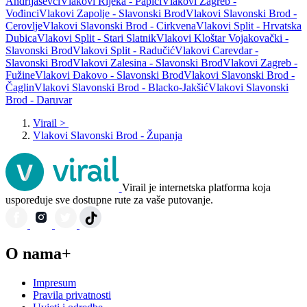
Andrijaševci
Vlakovi Rijeka - Papići
Vlakovi Zagreb -
Vođinci
Vlakovi Zapolje - Slavonski Brod
Vlakovi Slavonski Brod -
Cerovlje
Vlakovi Slavonski Brod - Cirkvena
Vlakovi Split - Hrvatska
Dubica
Vlakovi Split - Stari Slatnik
Vlakovi Kloštar Vojakovački -
Slavonski Brod
Vlakovi Split - Radučić
Vlakovi Carevdar -
Slavonski Brod
Vlakovi Zalesina - Slavonski Brod
Vlakovi Zagreb -
Fužine
Vlakovi Đakovo - Slavonski Brod
Vlakovi Slavonski Brod -
Čaglin
Vlakovi Slavonski Brod - Blacko-Jakšić
Vlakovi Slavonski
Brod - Daruvar
Virail
>
Vlakovi Slavonski Brod - Županja
Virail je internetska platforma koja
uspoređuje sve dostupne rute za vaše putovanje.
O nama+
Impresum
Pravila privatnosti