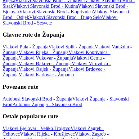
Rijeka
Vlakovi Slavonski Brod - Vinkovci
Vlakovi Slavonski Brod -
Sisak
Vlakovi Slavonski Brod - Kutina
Vlakovi Slavonski Brod -
Bjelovar
Vlakovi Slavonski Brod - Koprivnica
Vlakovi Slavonski
Brod - Osijek
Vlakovi Slavonski Brod - Dugo Selo
Vlakovi
Slavonski Brod - Sesvete
Glavne rute do Županja
Vlakovi Pula - Županja
Vlakovi Split - Županja
Vlakovi Varaždin -
Županja
Vlakovi Rijeka - Županja
Vlakovi Koprivnica -
Županja
Vlakovi Vukovar - Županja
Vlakovi Cerna -
Županja
Vlakovi Đakovo - Županja
Vlakovi Virovitica -
Županja
Vlakovi Osijek - Županja
Vlakovi Brdovec -
Županja
Vlakovi Karlovac - Županja
Povezane rute
Autobusi Slavonski Brod - Županja
Vlakovi Županja - Slavonski
Brod
Autobusi Županja - Slavonski Brod
Ostale popularne rute
Vlakovi Bjelovar - Veliko Trojstvo
Vlakovi Zagreb -
Čehovec
Vlakovi Rijeka - Krušljevec
Vlakovi Zagreb -