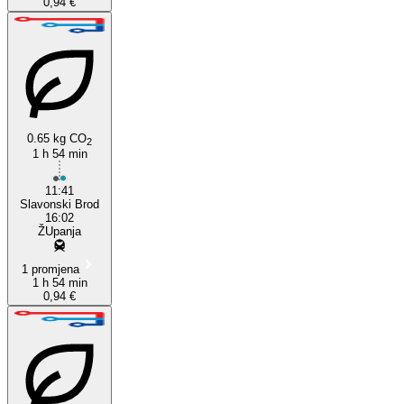
0,94 €
0.65 kg CO
2
1 h 54 min
11:41
Slavonski Brod
16:02
ŽUpanja
1 promjena
1 h 54 min
0,94 €