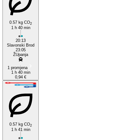
Županja
0.57 kg CO
2
1 h 40 min
20:13
Slavonski Brod
23:05
ŽUpanja
1 promjena
1 h 40 min
0,94 €
0.57 kg CO
2
1 h 41 min