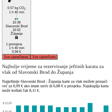
0.57 kg CO
2
1 h 40 min
10:39
Slavonski Brod
16:02
ŽUpanja
1 promjena
1 h 40 min
0,94 €
Sve cijene
Danas
Sve cijene
Sutra
Najbolje vrijeme za rezerviranje jeftinih karata za
vlak od Slavonski Brod do Županja
Najjeftinije Slavonski Brod - Županja karte za vlak možete pronaći
već za 0,99 € ako imate sreće ili 6,88 € u prosjeku. Najskuplja karta
može koštati čak 8,11 €.