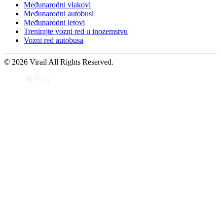
Međunarodni vlakovi
Međunarodni autobusi
Međunarodni letovi
Trenirajte vozni red u inozemstvu
Vozni red autobusa
© 2026 Virail All Rights Reserved.