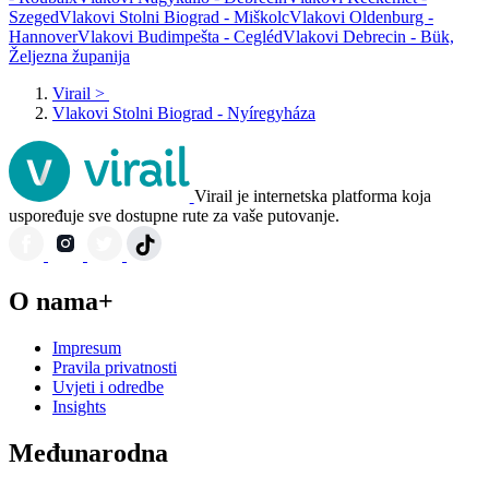
Szeged
Vlakovi Stolni Biograd - Miškolc
Vlakovi Oldenburg -
Hannover
Vlakovi Budimpešta - Cegléd
Vlakovi Debrecin - Bük,
Željezna županija
Virail
>
Vlakovi Stolni Biograd - Nyíregyháza
Virail je internetska platforma koja
uspoređuje sve dostupne rute za vaše putovanje.
O nama+
Impresum
Pravila privatnosti
Uvjeti i odredbe
Insights
Međunarodna