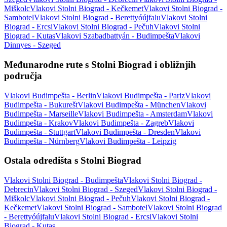
Miškolc
Vlakovi Stolni Biograd - Kečkemet
Vlakovi Stolni Biograd -
Sambotel
Vlakovi Stolni Biograd - Berettyóújfalu
Vlakovi Stolni
Biograd - Ercsi
Vlakovi Stolni Biograd - Pečuh
Vlakovi Stolni
Biograd - Kutas
Vlakovi Szabadbattyán - Budimpešta
Vlakovi
Dinnyes - Szeged
Međunarodne rute s Stolni Biograd i obližnjih
područja
Vlakovi Budimpešta - Berlin
Vlakovi Budimpešta - Pariz
Vlakovi
Budimpešta - Bukurešt
Vlakovi Budimpešta - München
Vlakovi
Budimpešta - Marseille
Vlakovi Budimpešta - Amsterdam
Vlakovi
Budimpešta - Krakov
Vlakovi Budimpešta - Zagreb
Vlakovi
Budimpešta - Stuttgart
Vlakovi Budimpešta - Dresden
Vlakovi
Budimpešta - Nürnberg
Vlakovi Budimpešta - Leipzig
Ostala odredišta s Stolni Biograd
Vlakovi Stolni Biograd - Budimpešta
Vlakovi Stolni Biograd -
Debrecin
Vlakovi Stolni Biograd - Szeged
Vlakovi Stolni Biograd -
Miškolc
Vlakovi Stolni Biograd - Pečuh
Vlakovi Stolni Biograd -
Kečkemet
Vlakovi Stolni Biograd - Sambotel
Vlakovi Stolni Biograd
- Berettyóújfalu
Vlakovi Stolni Biograd - Ercsi
Vlakovi Stolni
Biograd - Kutas