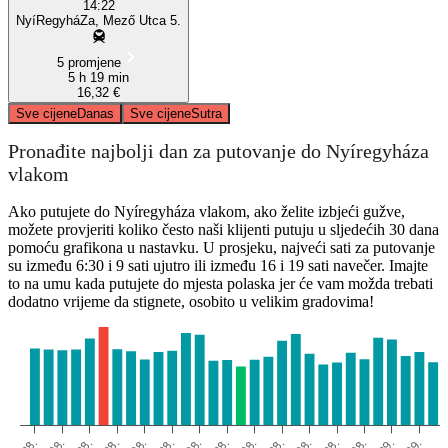
14:22
NyíRegyháZa, Mező Utca 5.
5 promjene
5 h 19 min
16,32 €
Sve cijene
Danas
Sve cijene
Sutra
Pronađite najbolji dan za putovanje do Nyíregyháza
vlakom
Ako putujete do Nyíregyháza vlakom, ako želite izbjeći gužve,
možete provjeriti koliko često naši klijenti putuju u sljedećih 30 dana
pomoću grafikona u nastavku. U prosjeku, najveći sati za putovanje
su između 6:30 i 9 sati ujutro ili između 16 i 19 sati navečer. Imajte
to na umu kada putujete do mjesta polaska jer će vam možda trebati
dodatno vrijeme da stignete, osobito u velikim gradovima!