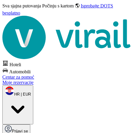
Sva sjajna putovanja
Počinju s kartom 🌎
Isprobajte DOTS
besplatno
Hoteli
Automobili
Centar za pomoć
Moje rezervacije
HR | EUR
Prijavi se