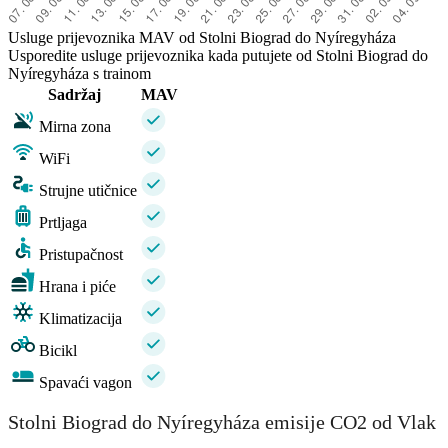
Usluge prijevoznika MAV od Stolni Biograd do Nyíregyháza
Usporedite usluge prijevoznika kada putujete od Stolni Biograd do
Nyíregyháza s trainom
Sadržaj
MAV
Mirna zona
WiFi
Strujne utičnice
Prtljaga
Pristupačnost
Hrana i piće
Klimatizacija
Bicikl
Spavaći vagon
Stolni Biograd do Nyíregyháza emisije CO2 od Vlak