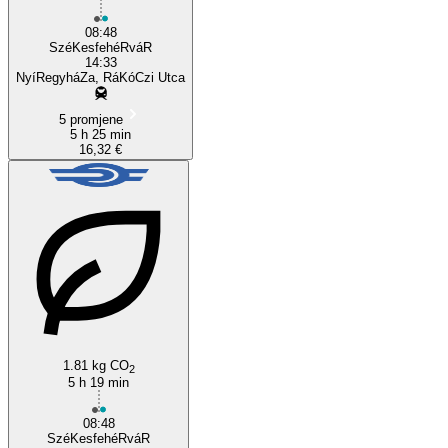
08:48
SzéKesfehéRváR
14:33
NyíRegyháZa, RáKóCzi Utca
5 promjene
5 h 25 min
16,32 €
1.81 kg CO
2
5 h 19 min
08:48
SzéKesfehéRváR