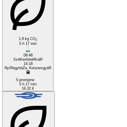
Székesfehérvár
1.8 kg CO
2
5 h 17 min
08:48
SzéKesfehéRváR
14:18
NyíRegyháZa, KonzervgyáR
5 promjene
5 h 17 min
16,32 €