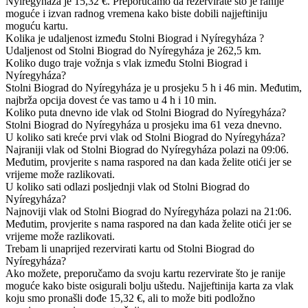
Nyíregyháza je 15,32 €. Preporučamo da rezervirate što je ranije
moguće i izvan radnog vremena kako biste dobili najjeftiniju
moguću kartu.
Kolika je udaljenost između Stolni Biograd i Nyíregyháza ?
Udaljenost od Stolni Biograd do Nyíregyháza je 262,5 km.
Koliko dugo traje vožnja s vlak između Stolni Biograd i
Nyíregyháza?
Stolni Biograd do Nyíregyháza je u prosjeku 5 h i 46 min. Međutim,
najbrža opcija dovest će vas tamo u 4 h i 10 min.
Koliko puta dnevno ide vlak od Stolni Biograd do Nyíregyháza?
Stolni Biograd do Nyíregyháza u prosjeku ima 61 veza dnevno.
U koliko sati kreće prvi vlak od Stolni Biograd do Nyíregyháza?
Najraniji vlak od Stolni Biograd do Nyíregyháza polazi na 09:06.
Međutim, provjerite s nama raspored na dan kada želite otići jer se
vrijeme može razlikovati.
U koliko sati odlazi posljednji vlak od Stolni Biograd do
Nyíregyháza?
Najnoviji vlak od Stolni Biograd do Nyíregyháza polazi na 21:06.
Međutim, provjerite s nama raspored na dan kada želite otići jer se
vrijeme može razlikovati.
Trebam li unaprijed rezervirati kartu od Stolni Biograd do
Nyíregyháza?
Ako možete, preporučamo da svoju kartu rezervirate što je ranije
moguće kako biste osigurali bolju uštedu. Najjeftinija karta za vlak
koju smo pronašli dođe 15,32 €, ali to može biti podložno