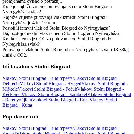
promjenama ovisno o potražnji.
Koje je najbrže vrijeme putovanja između Stolni Biograd i
Nyíregyháza s vlak?
Najbrže vrijeme putovanja vlak između Stolni Biograd i
Nyíregyháza je 4 h i 10 min.
Postoji li izravni vlak od Stolni Biograd do Nyíregyháza?
Da, postoji direktni vlak između Stolni Biograd i Nyíregyháza.
Kolike su emisije CO2 za putovanje od Stolni Biograd do
Nyíregyháza svlak?
Putovanje s vlak od Stolni Biograd do Nyíregyháza stvara 18.38kg
emisije CO2.
Idi lokalno s Stolni Biograd
Vlakovi Stolni Biograd - Budimpešta
Vlakovi Stolni Biograd -
Debrecin
Vlakovi Stolni Biograd - Szeged
Vlakovi Stolni Biograd -
Miškolc
Vlakovi Stolni Biograd - Pečuh
Vlakovi Stolni Biograd -
Kečkemet
Vlakovi Stolni Biograd - Sambotel
Vlakovi Stolni Biograd
- Berettyóújfalu
Vlakovi Stolni Biograd - Ercsi
Vlakovi Stolni
Biograd - Kutas
Popularne rute
Vlakovi Stolni Biograd - Budimpešta
Vlakovi Stolni Biograd -
Szeged
Vlakovi Stolni Biograd - Debrecin
Vlakovi Stolni Biograd -