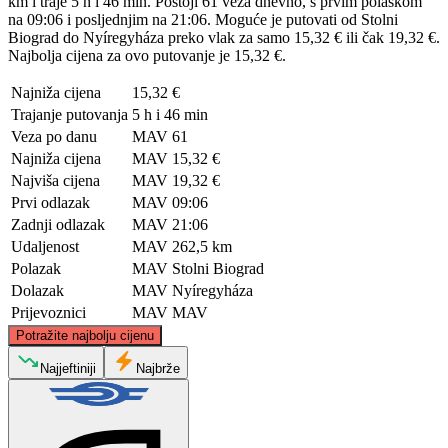
km i traje 5 h i 46 min. Postoji 61 veza dnevno, s prvim polaskom
na 09:06 i posljednjim na 21:06. Moguće je putovati od Stolni
Biograd do Nyíregyháza preko vlak za samo 15,32 € ili čak 19,32 €.
Najbolja cijena za ovo putovanje je 15,32 €.
Najniža cijena
15,32 €
Trajanje putovanja
5 h i 46 min
Veza po danu
MAV
61
Najniža cijena
MAV
15,32 €
Najviša cijena
MAV
19,32 €
Prvi odlazak
MAV
09:06
Zadnji odlazak
MAV
21:06
Udaljenost
MAV
262,5 km
Polazak
MAV
Stolni Biograd
Dolazak
MAV
Nyíregyháza
Prijevoznici
MAV
MAV
©
CARTO
, ©
OpenStreetMap
contributors
Potražite najbolju cijenu
Najjeftiniji
Najbrže
Nyiregyhaza