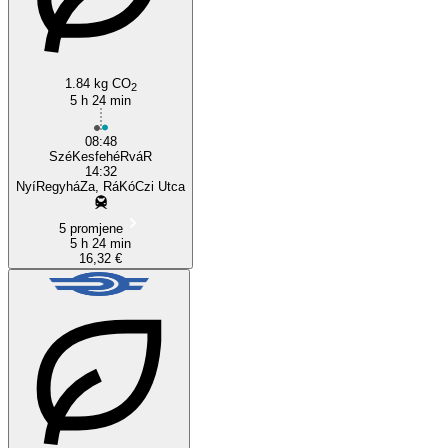
1.84 kg CO
2
5 h 24 min
08:48
SzéKesfehéRváR
14:32
NyíRegyháZa, RáKóCzi Utca
5 promjene
5 h 24 min
16,32 €