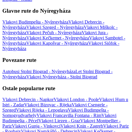
Glavne rute do Nyíregyháza
Vlakovi Budimpešta - Nyíregyháza
Vlakovi Debrecin -
Nyíregyháza
Vlakovi Szeged - Nyíregyháza
Vlakovi Miškolc -
Nyíregyháza
Vlakovi Pečuh - Nyíregyháza
Vlakovi Jura -
Nyíregyháza
Vlakovi Kečkemet - Nyíregyháza
Vlakovi Sambotel -
Nyíregyháza
Vlakovi Kapošvar - Nyíregyháza
Vlakovi Siófok -
Nyíregyháza
Povezane rute
Autobusi Stolni Biograd - Nyíregyháza
Let Stolni Biograd -
Nyíregyháza
Vlakovi Nyíregyháza - Stolni Biograd
Ostale popularne rute
Vlakovi Debrecin - Napkor
Vlakovi London - Poole
Vlakovi Hum u
Istri - Zadar
Vlakovi Bizovac - Rijeka
Vlakovi Csengele -
Szeged
Vlakovi Rijeka - Lepoglava
Vlakovi Budimpešta -
Somogyudvarhely
Vlakovi Francavilla Fontana - Rim
Vlakovi
Budimpešta - Pécel
Vlakovi Liezen - Graz
Vlakovi Montpellier -
Pariz
Vlakovi Gunja - Vinkovci
Vlakovi Knin - Zagreb
Vlakovi Pariz
- Roubaix
Vlakovi Nagykálló - Debrecin
Vlakovi Kečkemet -