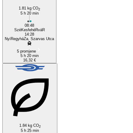
1.81 kg CO
2
5 h 20 min
08:48
SzéKesfehéRváR
14:28
NyíRegyháZa, Szarvas Utca
5 promjene
5 h 20 min
16,32 €
1.84 kg CO
2
5 h 25 min