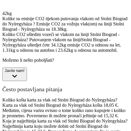
42kg
Kolike su emisije CO2 tijekom putovanja vlakom od Stolni Biograd
do Nyíregyháza ?
Emisije CO2 za vožnju vlak(om) na liniji Stolni
Biograd - Nyíregyháza su 18.38kg.
Koliko CO2 uštedim vozeći se vlakom na liniji Stolni Biograd -
Nyíregyháza?
Putovanjem vlakom na linijiStolni Biograd -
Nyíregyháza uštedjet ćete 34.12kg emisije CO2 u odnosu na let,
1.31kg u odnosu na autobus i 23.62kg u odnosu na automobil.
Možemo li nešto poboljšati?
Javite nam!
Često postavljana pitanja
Koliko košta karta za vlak od Stolni Biograd do Nyíregyháza?
Karta za vlak od Stolni Biograd do Nyíregyháza košta 18,05 €.
Međutim, cijena varira ovisno o tome koliko rano kupujete i koliko
je prometno. Povremeno ih možete pronaći jeftinije od 15,32 €.
Koja je najjeftinija karta za vlak od Stolni Biograd do Nyíregyháza?
Najjeftinija karta koju možete dobiti od Stolni Biograd do