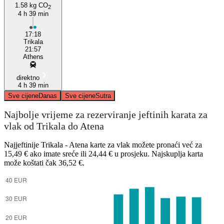
1.58 kg CO
2
4 h 39 min
Athens
17:18
Trikala
21:57
Athens
direktno
4 h 39 min
Sve cijene
Danas
Sve cijene
Sutra
Najbolje vrijeme za rezerviranje jeftinih karata za
vlak od Trikala do Atena
Najjeftinije Trikala - Atena karte za vlak možete pronaći već za
15,49 € ako imate sreće ili 24,44 € u prosjeku. Najskuplja karta
može koštati čak 36,52 €.