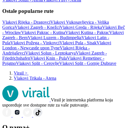
Ostale popularne rute
Vlakovi Rijeka - Dragovci
Vlakovi Vukosavljevica - Velika
Gorica
Vlakovi Zagreb - Knežci
Vlakovi Greda - Rijeka
Vlakovi Beč
- Wrocław
Vlakovi Pakrac - Kutina
Vlakovi Kutina - Pakrac
Vlakovi
Zagreb - Bern
Vlakovi Luzern - Budimpešta
Vlakovi Latin -
Pula
Vlakovi Požega - Vinkovci
Vlakovi Pula - Sisak
Vlakovi
London - Newcastle upon Tyne
Vlakovi Rijeka -
Andrijaševci
Vlakovi Solun - Leptokarya
Vlakovi Zagreb -
Friedrichshafen
Vlakovi Knin - Pula
Vlakovi Remetinec -
Pojatno
Vlakovi Split - Cerovlje
Vlakovi Split - Gornje Dubrave
Virail
>
Vlakovi Trikala - Atena
Virail je internetska platforma koja
uspoređuje sve dostupne rute za vaše putovanje.
O nama+