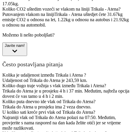
17.05kg.
Koliko CO2 uštedim vozeći se vlakom na liniji Trikala - Atena?
Putovanjem vlakom na linijiTrikala - Atena uštedjet ćete 31.67kg
emisije CO2 u odnosu na let, 1.22kg u odnosu na autobus i 21.92kg
u odnosu na automobil.
Možemo li nešto poboljšati?
Javite nam!
Često postavljana pitanja
Kolika je udaljenost između Trikala i Atena ?
Udaljenost od Trikala do Atena je 243,59 km.
Koliko dugo traje vožnja s vlak između Trikala i Atena?
Trikala do Atena je u prosjeku 4 h i 37 min. Međutim, najbrža opcija
dovest će vas tamo u 4 h i 2 min.
Koliko puta dnevno ide vlak od Trikala do Atena?
Trikala do Atena u prosjeku ima 2 veza dnevno.
U koliko sati kreće prvi vlak od Trikala do Atena?
Najraniji vlak od Trikala do Atena polazi na 07:50. Međutim,
provjerite s nama raspored na dan kada želite otići jer se vrijeme
može razlikovati.