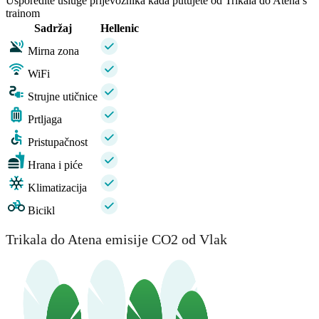
Usporedite usluge prijevoznika kada putujete od Trikala do Atena s
trainom
Sadržaj
Hellenic
Mirna zona
WiFi
Strujne utičnice
Prtljaga
Pristupačnost
Hrana i piće
Klimatizacija
Bicikl
Trikala do Atena emisije CO2 od Vlak