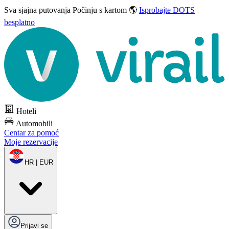
Sva sjajna putovanja
Počinju s kartom 🌎
Isprobajte DOTS
besplatno
Hoteli
Automobili
Centar za pomoć
Moje rezervacije
HR | EUR
Prijavi se