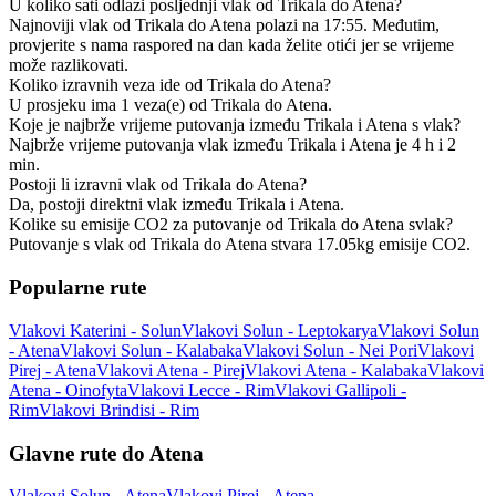
U koliko sati odlazi posljednji vlak od Trikala do Atena?
Najnoviji vlak od Trikala do Atena polazi na 17:55. Međutim,
provjerite s nama raspored na dan kada želite otići jer se vrijeme
može razlikovati.
Koliko izravnih veza ide od Trikala do Atena?
U prosjeku ima 1 veza(e) od Trikala do Atena.
Koje je najbrže vrijeme putovanja između Trikala i Atena s vlak?
Najbrže vrijeme putovanja vlak između Trikala i Atena je 4 h i 2
min.
Postoji li izravni vlak od Trikala do Atena?
Da, postoji direktni vlak između Trikala i Atena.
Kolike su emisije CO2 za putovanje od Trikala do Atena svlak?
Putovanje s vlak od Trikala do Atena stvara 17.05kg emisije CO2.
Popularne rute
Vlakovi Katerini - Solun
Vlakovi Solun - Leptokarya
Vlakovi Solun
- Atena
Vlakovi Solun - Kalabaka
Vlakovi Solun - Nei Pori
Vlakovi
Pirej - Atena
Vlakovi Atena - Pirej
Vlakovi Atena - Kalabaka
Vlakovi
Atena - Oinofyta
Vlakovi Lecce - Rim
Vlakovi Gallipoli -
Rim
Vlakovi Brindisi - Rim
Glavne rute do Atena
Vlakovi Solun - Atena
Vlakovi Pirej - Atena