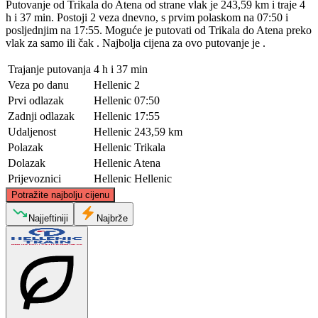
Putovanje od Trikala do Atena od strane vlak je 243,59 km i traje 4
h i 37 min. Postoji 2 veza dnevno, s prvim polaskom na 07:50 i
posljednjim na 17:55. Moguće je putovati od Trikala do Atena preko
vlak za samo ili čak . Najbolja cijena za ovo putovanje je .
Trajanje putovanja
4 h i 37 min
Veza po danu
Hellenic
2
Prvi odlazak
Hellenic
07:50
Zadnji odlazak
Hellenic
17:55
Udaljenost
Hellenic
243,59 km
Polazak
Hellenic
Trikala
Dolazak
Hellenic
Atena
Prijevoznici
Hellenic
Hellenic
©
CARTO
, ©
OpenStreetMap
contributors
Potražite najbolju cijenu
Trikala
Najjeftiniji
Najbrže