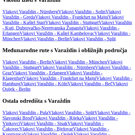
Vlakovi Varaždin - Nürnberg
Vlakovi Varaždin - Solin
Vlakovi
Varaždin - Greda
Vlakovi Varaždin - Frankfurt na Majni
Vlakovi
Varaždin - Kaštel Stari
Vlakovi Varaždin - Stuttgart
Vlakovi Varaždin
- Kuti, Dubrovačko-Neretvanska Županija
Vlakovi Varaždin -
Erlangen
Vlakovi Varaždin - Kaštel Kambelovac
Vlakovi Varaždin -
München
Vlakovi Varaždin - Berlin
Vlakovi Varaždin - Split
Međunarodne rute s Varaždin i obližnjih područja
Vlakovi Varaždin - Berlin
Vlakovi Varaždin - München
Vlakovi
Varaždin - Stuttgart
Vlakovi Varaždin - Nürnberg
Vlakovi Varaždin -
Graz
Vlakovi Varaždin - Erlangen
Vlakovi Varaždin -
Klagenfurt
Vlakovi Varaždin - Frankfurt na Majni
Vlakovi Varaždin -
Hamburg
Vlakovi Varaždin - Köln
Vlakovi Varaždin - Beč
Vlakovi
Osijek - Berlin
Ostala odredišta s Varaždin
Vlakovi Varaždin - Pula
Vlakovi Varaždin - Split
Vlakovi Varaždin -
Slavonski Brod
Vlakovi Varaždin - Rijeka
Vlakovi Varaždin -
Vinkovci
Vlakovi Varaždin - Sisak
Vlakovi Varaždin -
Čakovec
Vlakovi Varaždin - Bjelovar
Vlakovi Varaždin -
Koprivnica
Vlakovi Varaždin - Osijek
Vlakovi Varaždin -