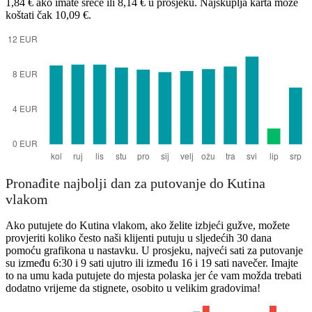
1,84 € ako imate sreće ili 8,14 € u prosjeku. Najskuplja karta može
koštati čak 10,09 €.
Kutina
Pronađite najbolji dan za putovanje do Kutina
vlakom
Ako putujete do Kutina vlakom, ako želite izbjeći gužve, možete
provjeriti koliko često naši klijenti putuju u sljedećih 30 dana
pomoću grafikona u nastavku. U prosjeku, najveći sati za putovanje
su između 6:30 i 9 sati ujutro ili između 16 i 19 sati navečer. Imajte
to na umu kada putujete do mjesta polaska jer će vam možda trebati
dodatno vrijeme da stignete, osobito u velikim gradovima!