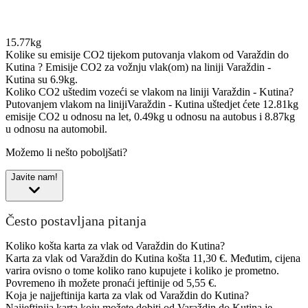
15.77kg
Kolike su emisije CO2 tijekom putovanja vlakom od Varaždin do
Kutina ?
Emisije CO2 za vožnju vlak(om) na liniji Varaždin -
Kutina su 6.9kg.
Koliko CO2 uštedim vozeći se vlakom na liniji Varaždin - Kutina?
Putovanjem vlakom na linijiVaraždin - Kutina uštedjet ćete 12.81kg
emisije CO2 u odnosu na let, 0.49kg u odnosu na autobus i 8.87kg
u odnosu na automobil.
Možemo li nešto poboljšati?
Javite nam!
Često postavljana pitanja
Koliko košta karta za vlak od Varaždin do Kutina?
Karta za vlak od Varaždin do Kutina košta 11,30 €. Međutim, cijena
varira ovisno o tome koliko rano kupujete i koliko je prometno.
Povremeno ih možete pronaći jeftinije od 5,55 €.
Koja je najjeftinija karta za vlak od Varaždin do Kutina?
Najjeftinija karta koju možete dobiti od Varaždin do Kutina je