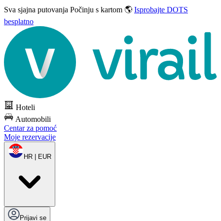
Sva sjajna putovanja
Počinju s kartom 🌎
Isprobajte DOTS
besplatno
Hoteli
Automobili
Centar za pomoć
Moje rezervacije
HR | EUR
Prijavi se