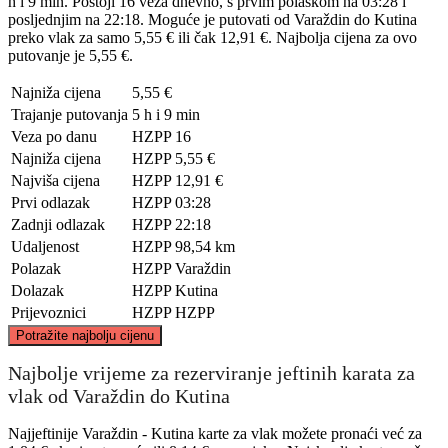
h i 9 min. Postoji 16 veza dnevno, s prvim polaskom na 03:28 i
posljednjim na 22:18. Moguće je putovati od Varaždin do Kutina
preko vlak za samo 5,55 € ili čak 12,91 €. Najbolja cijena za ovo
putovanje je 5,55 €.
Najniža cijena
5,55 €
Trajanje putovanja
5 h i 9 min
Veza po danu
HZPP
16
Najniža cijena
HZPP
5,55 €
Najviša cijena
HZPP
12,91 €
Prvi odlazak
HZPP
03:28
Zadnji odlazak
HZPP
22:18
Udaljenost
HZPP
98,54 km
Polazak
HZPP
Varaždin
Dolazak
HZPP
Kutina
Prijevoznici
HZPP
HZPP
©
CARTO
, ©
OpenStreetMap
contributors
Potražite najbolju cijenu
Varaždin
Najbolje vrijeme za rezerviranje jeftinih karata za
vlak od Varaždin do Kutina
Najjeftinije Varaždin - Kutina karte za vlak možete pronaći već za