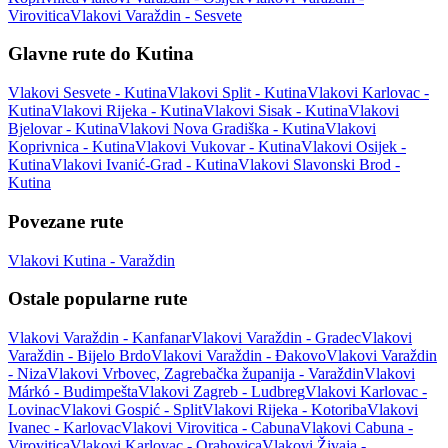
Virovitica
Vlakovi Varaždin - Sesvete
Glavne rute do Kutina
Vlakovi Sesvete - Kutina
Vlakovi Split - Kutina
Vlakovi Karlovac -
Kutina
Vlakovi Rijeka - Kutina
Vlakovi Sisak - Kutina
Vlakovi
Bjelovar - Kutina
Vlakovi Nova Gradiška - Kutina
Vlakovi
Koprivnica - Kutina
Vlakovi Vukovar - Kutina
Vlakovi Osijek -
Kutina
Vlakovi Ivanić-Grad - Kutina
Vlakovi Slavonski Brod -
Kutina
Povezane rute
Vlakovi Kutina - Varaždin
Ostale popularne rute
Vlakovi Varaždin - Kanfanar
Vlakovi Varaždin - Gradec
Vlakovi
Varaždin - Bijelo Brdo
Vlakovi Varaždin - Đakovo
Vlakovi Varaždin
- Niza
Vlakovi Vrbovec, Zagrebačka županija - Varaždin
Vlakovi
Márkó - Budimpešta
Vlakovi Zagreb - Ludbreg
Vlakovi Karlovac -
Lovinac
Vlakovi Gospić - Split
Vlakovi Rijeka - Kotoriba
Vlakovi
Ivanec - Karlovac
Vlakovi Virovitica - Cabuna
Vlakovi Cabuna -
Virovitica
Vlakovi Karlovac - Orahovica
Vlakovi Živaja -