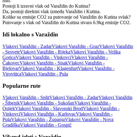
min.
Postoji li izravni vlak od Varaždin do Kutina?
Da, postoji direktni vlak između Varaždin i Kutina.
Kolike su emisije CO2 za putovanje od Varaždin do Kutina svlak?
Putovanje s vlak od Varaždin do Kutina stvara 6.9kg emisije CO2.
Idi lokalno s Varaždin
Vlakovi Varaždin - Zadar
Vlakovi Varaždin - Graz
Vlakovi Varaždin
- Sesvete
Vlakovi Varaždin - Rijeka
Vlakovi Varaždin - Velika
Gorica
Vlakovi Varaždin - Vinkovci
Vlakovi Varaždin -
Čakovec
Vlakovi Varaždin - Sisak
Vlakovi Varaždin -
Bjelovar
Vlakovi Varaždin - Klagenfurt
Vlakovi Varaždin -
Virovitica
Vlakovi Varaždin - Pula
Popularne rute
Vlakovi Varaždin - Split
Vlakovi Varaždin - Zadar
Vlakovi Varaždin
- Šibenik
Vlakovi Varaždin - Sukošan
Vlakovi Varaždin -
Osijek
Vlakovi Varaždin - Slavonski Brod
Vlakovi Varaždin -
Vinkovci
Vlakovi Varaždin - Karlovac
Vlakovi Varaždin -
Pula
Vlakovi Varaždin - Županja
Vlakovi Varaždin - Nova
Gradiška
Vlakovi Varaždin - Gospić
Vikend izleti s Varaždin