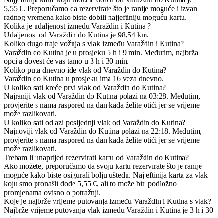
5,55 €. Preporučamo da rezervirate što je ranije moguće i izvan
radnog vremena kako biste dobili najjeftiniju moguću kartu.
Kolika je udaljenost između Varaždin i Kutina ?
Udaljenost od Varaždin do Kutina je 98,54 km.
Koliko dugo traje vožnja s vlak između Varaždin i Kutina?
Varaždin do Kutina je u prosjeku 5 h i 9 min. Međutim, najbrža
opcija dovest će vas tamo u 3 h i 30 min.
Koliko puta dnevno ide vlak od Varaždin do Kutina?
Varaždin do Kutina u prosjeku ima 16 veza dnevno.
U koliko sati kreće prvi vlak od Varaždin do Kutina?
Najraniji vlak od Varaždin do Kutina polazi na 03:28. Međutim,
provjerite s nama raspored na dan kada želite otići jer se vrijeme
može razlikovati.
U koliko sati odlazi posljednji vlak od Varaždin do Kutina?
Najnoviji vlak od Varaždin do Kutina polazi na 22:18. Međutim,
provjerite s nama raspored na dan kada želite otići jer se vrijeme
može razlikovati.
Trebam li unaprijed rezervirati kartu od Varaždin do Kutina?
Ako možete, preporučamo da svoju kartu rezervirate što je ranije
moguće kako biste osigurali bolju uštedu. Najjeftinija karta za vlak
koju smo pronašli dođe 5,55 €, ali to može biti podložno
promjenama ovisno o potražnji.
Koje je najbrže vrijeme putovanja između Varaždin i Kutina s vlak?
Najbrže vrijeme putovanja vlak između Varaždin i Kutina je 3 h i 30