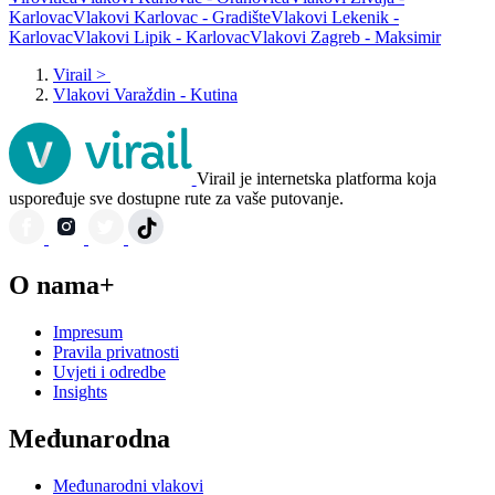
Karlovac
Vlakovi Karlovac - Gradište
Vlakovi Lekenik -
Karlovac
Vlakovi Lipik - Karlovac
Vlakovi Zagreb - Maksimir
Virail
>
Vlakovi Varaždin - Kutina
Virail je internetska platforma koja
uspoređuje sve dostupne rute za vaše putovanje.
O nama+
Impresum
Pravila privatnosti
Uvjeti i odredbe
Insights
Međunarodna
Međunarodni vlakovi