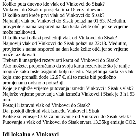
Koliko puta dnevno ide vlak od Vinkovci do Sisak?
Vinkovci do Sisak u prosjeku ima 16 veza dnevno.
U koliko sati kreće prvi vlak od Vinkovci do Sisak?
Najraniji vlak od Vinkovci do Sisak polazi na 01:53. Međutim,
provjerite s nama raspored na dan kada želite otići jer se vrijeme
može razlikovati.
U koliko sati odlazi posljednji vlak od Vinkovci do Sisak?
Najnoviji vlak od Vinkovci do Sisak polazi na 22:18. Međutim,
provjerite s nama raspored na dan kada želite otići jer se vrijeme
može razlikovati.
Trebam li unaprijed rezervirati kartu od Vinkovci do Sisak?
Ako možete, preporučamo da svoju kartu rezervirate što je ranije
moguće kako biste osigurali bolju uštedu. Najjeftinija karta za vlak
koju smo pronašli dođe 12,97 €, ali to može biti podložno
promjenama ovisno o potražnji.
Koje je najbrže vrijeme putovanja između Vinkovci i Sisak s vlak?
Najbrže vrijeme putovanja vlak između Vinkovci i Sisak je 3 h i 53
min.
Postoji li izravni vlak od Vinkovci do Sisak?
Da, postoji direktni vlak između Vinkovci i Sisak.
Kolike su emisije CO2 za putovanje od Vinkovci do Sisak svlak?
Putovanje s vlak od Vinkovci do Sisak stvara 13.35kg emisije CO2.
Idi lokalno s Vinkovci