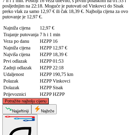
7 h i 1 min. Postoji 16 veza dnevno, s prvim polaskom na 01:53 i
posljednjim na 22:18. Moguće je putovati od Vinkovci do Sisak
preko vlak za samo 12,97 € ili čak 18,39 €. Najbolja cijena za ovo
putovanje je 12,97 €.
Najniža cijena
12,97 €
Trajanje putovanja
7 h i 1 min
Veza po danu
HZPP
16
Najniža cijena
HZPP
12,97 €
Najviša cijena
HZPP
18,39 €
Prvi odlazak
HZPP
01:53
Zadnji odlazak
HZPP
22:18
Udaljenost
HZPP
190,75 km
Polazak
HZPP
Vinkovci
Dolazak
HZPP
Sisak
Prijevoznici
HZPP
HZPP
©
CARTO
, ©
OpenStreetMap
contributors
Potražite najbolju cijenu
Najjeftiniji
Najbrže
Sisak