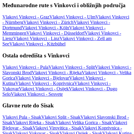
Međunarodne rute s Vinkovci i obližnjih područja
Vlakovi Vinkovci - Graz
Vlakovi Vinkovci - Ulm
Vlakovi Vinkovci
- Nürnberg
Vlakovi Vinkovci - Zürich
Vlakovi Vinkovci -
Dortmund
Vlakovi Vinkovci - Köln
Vlakovi Vinkovci -
Memmingen
Vlakovi Vinkovci - Düsseldorf
Vlakovi Vinkovci -
Lienz
Vlakovi Vinkovci - Linz
Vlakovi Vinkovci - Zell am
See
Vlakovi Vinkovci - Kitzbühel
Ostala odredišta s Vinkovci
Vlakovi Vinkovci - Pula
Vlakovi Vinkovci - Split
Vlakovi Vinkovci -
Slavonski Brod
Vlakovi Vinkovci - Rijeka
Vlakovi Vinkovci - Velika
Gorica
Vlakovi Vinkovci - Bjelovar
Vlakovi Vinkovci -
Kutina
Vlakovi Vinkovci - Koprivnica
Vlakovi Vinkovci -
Vukovar
Vlakovi Vinkovci - Osijek
Vlakovi Vinkovci - Dugo
Selo
Vlakovi Vinkovci - Sesvete
Glavne rute do Sisak
Vlakovi Pula - Sisak
Vlakovi Split - Sisak
Vlakovi Slavonski Brod -
Sisak
Vlakovi Rijeka - Sisak
Vlakovi Velika Gorica - Sisak
Vlakovi
Bjelovar - Sisak
Vlakovi Virovitica - Sisak
Vlakovi Koprivnica -
Sisak
Vlakovi Vukovar - Sisak
Vlakovi Osijek - Sisak
Vlakovi Kutina