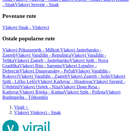
- Sisak
Vlakovi Sesvete - Sisak
Povezane rute
Vlakovi Sisak - Vinkovci
Ostale popularne rute
Vlakovi Pókaszepetk - Miškolc
Vlakovi Jastrebarsko -
Zagreb
Vlakovi Varaždin - Repušnica
Vlakovi Varaždin -
Velika
Vlakovi Zagreb - Jastrebarsko
Vlakovi Split - Nova
Gradiška
Vlakovi Rim - Saronno
Vlakovi Lepsény -
Debrecin
Vlakovi Dunavarsány - Pečuh
Vlakovi Varaždin -
Rokovci
Vlakovi Varaždin - Zagreb
Vlakovi Zagreb - Solin
Vlakovi
Split - Ličko Lešće
Vlakovi Karlovac - Hrastovac
Vlakovi Szeged -
Újfehértó
Vlakovi Osijek - Niza
Vlakovi Duga Resa -
Karlovac
Vlakovi Rijeka - Kutina
Vlakovi Split - Požega
Vlakovi
Budimpešta - Tótkomlós
Virail
>
Vlakovi Vinkovci - Sisak