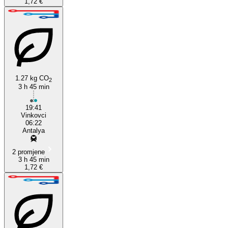
1,72 €
1.27 kg CO
2
3 h 45 min
19:41
Vinkovci
06:22
Antalya
2 promjene
3 h 45 min
1,72 €