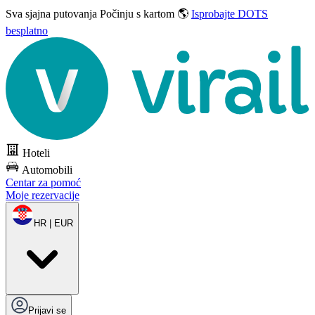
Sva sjajna putovanja
Počinju s kartom 🌎
Isprobajte DOTS
besplatno
Hoteli
Automobili
Centar za pomoć
Moje rezervacije
HR | EUR
Prijavi se