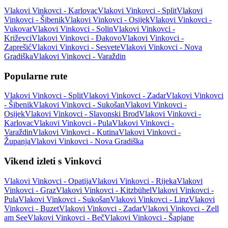
Vlakovi Vinkovci - Karlovac
Vlakovi Vinkovci - Split
Vlakovi
Vinkovci - Šibenik
Vlakovi Vinkovci - Osijek
Vlakovi Vinkovci -
Vukovar
Vlakovi Vinkovci - Solin
Vlakovi Vinkovci -
Križevci
Vlakovi Vinkovci - Đakovo
Vlakovi Vinkovci -
Zaprešić
Vlakovi Vinkovci - Sesvete
Vlakovi Vinkovci - Nova
Gradiška
Vlakovi Vinkovci - Varaždin
Popularne rute
Vlakovi Vinkovci - Split
Vlakovi Vinkovci - Zadar
Vlakovi Vinkovci
- Šibenik
Vlakovi Vinkovci - Sukošan
Vlakovi Vinkovci -
Osijek
Vlakovi Vinkovci - Slavonski Brod
Vlakovi Vinkovci -
Karlovac
Vlakovi Vinkovci - Pula
Vlakovi Vinkovci -
Varaždin
Vlakovi Vinkovci - Kutina
Vlakovi Vinkovci -
Županja
Vlakovi Vinkovci - Nova Gradiška
Vikend izleti s Vinkovci
Vlakovi Vinkovci - Opatija
Vlakovi Vinkovci - Rijeka
Vlakovi
Vinkovci - Graz
Vlakovi Vinkovci - Kitzbühel
Vlakovi Vinkovci -
Pula
Vlakovi Vinkovci - Sukošan
Vlakovi Vinkovci - Linz
Vlakovi
Vinkovci - Buzet
Vlakovi Vinkovci - Zadar
Vlakovi Vinkovci - Zell
am See
Vlakovi Vinkovci - Beč
Vlakovi Vinkovci - Šapjane