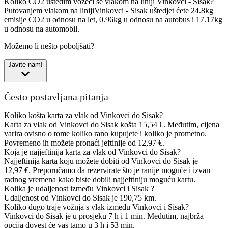
Koliko CO2 uštedim vozeći se vlakom na liniji Vinkovci - Sisak?
Putovanjem vlakom na linijiVinkovci - Sisak uštedjet ćete 24.8kg
emisije CO2 u odnosu na let, 0.96kg u odnosu na autobus i 17.17kg
u odnosu na automobil.
Možemo li nešto poboljšati?
Javite nam!
Često postavljana pitanja
Koliko košta karta za vlak od Vinkovci do Sisak?
Karta za vlak od Vinkovci do Sisak košta 15,54 €. Međutim, cijena
varira ovisno o tome koliko rano kupujete i koliko je prometno.
Povremeno ih možete pronaći jeftinije od 12,97 €.
Koja je najjeftinija karta za vlak od Vinkovci do Sisak?
Najjeftinija karta koju možete dobiti od Vinkovci do Sisak je
12,97 €. Preporučamo da rezervirate što je ranije moguće i izvan
radnog vremena kako biste dobili najjeftiniju moguću kartu.
Kolika je udaljenost između Vinkovci i Sisak ?
Udaljenost od Vinkovci do Sisak je 190,75 km.
Koliko dugo traje vožnja s vlak između Vinkovci i Sisak?
Vinkovci do Sisak je u prosjeku 7 h i 1 min. Međutim, najbrža
opcija dovest će vas tamo u 3 h i 53 min.