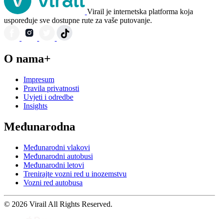
Virail je internetska platforma koja
uspoređuje sve dostupne rute za vaše putovanje.
O nama+
Impresum
Pravila privatnosti
Uvjeti i odredbe
Insights
Međunarodna
Međunarodni vlakovi
Međunarodni autobusi
Međunarodni letovi
Trenirajte vozni red u inozemstvu
Vozni red autobusa
© 2026 Virail All Rights Reserved.