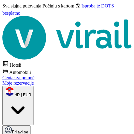
Sva sjajna putovanja
Počinju s kartom 🌎
Isprobajte DOTS
besplatno
Hoteli
Automobili
Centar za pomoć
Moje rezervacije
HR | EUR
Prijavi se