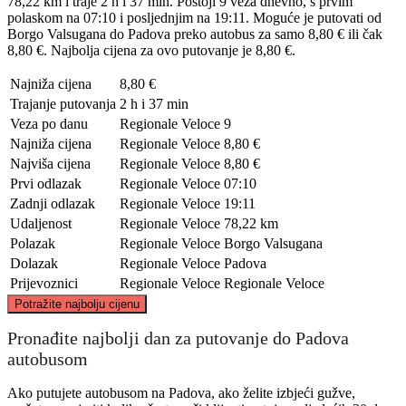
78,22 km i traje 2 h i 37 min. Postoji 9 veza dnevno, s prvim
polaskom na 07:10 i posljednjim na 19:11. Moguće je putovati od
Borgo Valsugana do Padova preko autobus za samo 8,80 € ili čak
8,80 €. Najbolja cijena za ovo putovanje je 8,80 €.
Najniža cijena
8,80 €
Trajanje putovanja
2 h i 37 min
Veza po danu
Regionale Veloce
9
Najniža cijena
Regionale Veloce
8,80 €
Najviša cijena
Regionale Veloce
8,80 €
Prvi odlazak
Regionale Veloce
07:10
Zadnji odlazak
Regionale Veloce
19:11
Udaljenost
Regionale Veloce
78,22 km
Polazak
Regionale Veloce
Borgo Valsugana
Dolazak
Regionale Veloce
Padova
Prijevoznici
Regionale Veloce
Regionale Veloce
©
CARTO
, ©
OpenStreetMap
contributors
Potražite najbolju cijenu
Borgo Valsugana
Pronađite najbolji dan za putovanje do Padova
autobusom
Ako putujete autobusom na Padova, ako želite izbjeći gužve,