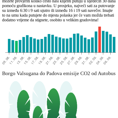
možete provjeriti koliko često naši klijenti putuju u sljedećih 30 dana
pomoću grafikona u nastavku. U prosjeku, najveći sati za putovanje
su između 6:30 i 9 sati ujutro ili između 16 i 19 sati navečer. Imajte
to na umu kada putujete do mjesta polaska jer će vam možda trebati
dodatno vrijeme da stignete, osobito u velikim gradovima!
Padua
Borgo Valsugana do Padova emisije CO2 od Autobus