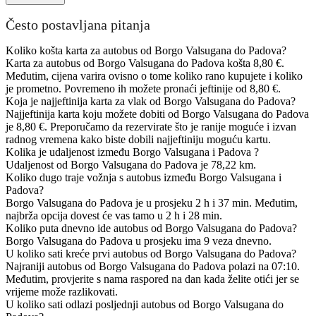
Često postavljana pitanja
Koliko košta karta za autobus od Borgo Valsugana do Padova?
Karta za autobus od Borgo Valsugana do Padova košta 8,80 €.
Međutim, cijena varira ovisno o tome koliko rano kupujete i koliko
je prometno. Povremeno ih možete pronaći jeftinije od 8,80 €.
Koja je najjeftinija karta za vlak od Borgo Valsugana do Padova?
Najjeftinija karta koju možete dobiti od Borgo Valsugana do Padova
je 8,80 €. Preporučamo da rezervirate što je ranije moguće i izvan
radnog vremena kako biste dobili najjeftiniju moguću kartu.
Kolika je udaljenost između Borgo Valsugana i Padova ?
Udaljenost od Borgo Valsugana do Padova je 78,22 km.
Koliko dugo traje vožnja s autobus između Borgo Valsugana i
Padova?
Borgo Valsugana do Padova je u prosjeku 2 h i 37 min. Međutim,
najbrža opcija dovest će vas tamo u 2 h i 28 min.
Koliko puta dnevno ide autobus od Borgo Valsugana do Padova?
Borgo Valsugana do Padova u prosjeku ima 9 veza dnevno.
U koliko sati kreće prvi autobus od Borgo Valsugana do Padova?
Najraniji autobus od Borgo Valsugana do Padova polazi na 07:10.
Međutim, provjerite s nama raspored na dan kada želite otići jer se
vrijeme može razlikovati.
U koliko sati odlazi posljednji autobus od Borgo Valsugana do