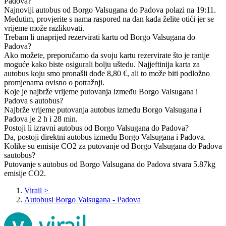
Padova?
Najnoviji autobus od Borgo Valsugana do Padova polazi na 19:11.
Međutim, provjerite s nama raspored na dan kada želite otići jer se
vrijeme može razlikovati.
Trebam li unaprijed rezervirati kartu od Borgo Valsugana do
Padova?
Ako možete, preporučamo da svoju kartu rezervirate što je ranije
moguće kako biste osigurali bolju uštedu. Najjeftinija karta za
autobus koju smo pronašli dođe 8,80 €, ali to može biti podložno
promjenama ovisno o potražnji.
Koje je najbrže vrijeme putovanja između Borgo Valsugana i
Padova s autobus?
Najbrže vrijeme putovanja autobus između Borgo Valsugana i
Padova je 2 h i 28 min.
Postoji li izravni autobus od Borgo Valsugana do Padova?
Da, postoji direktni autobus između Borgo Valsugana i Padova.
Kolike su emisije CO2 za putovanje od Borgo Valsugana do Padova
sautobus?
Putovanje s autobus od Borgo Valsugana do Padova stvara 5.87kg
emisije CO2.
Virail
>
Autobusi Borgo Valsugana - Padova