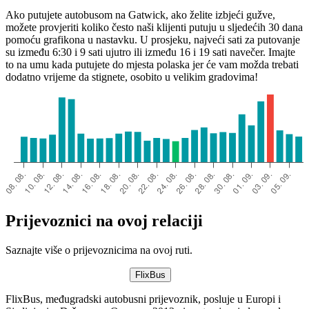
Bristol
Ako putujete autobusom na Gatwick, ako želite izbjeći gužve,
možete provjeriti koliko često naši klijenti putuju u sljedećih 30 dana
pomoću grafikona u nastavku. U prosjeku, najveći sati za putovanje
su između 6:30 i 9 sati ujutro ili između 16 i 19 sati navečer. Imajte
Gatwick
to na umu kada putujete do mjesta polaska jer će vam možda trebati
dodatno vrijeme da stignete, osobito u velikim gradovima!
Prijevoznici na ovoj relaciji
Saznajte više o prijevoznicima na ovoj ruti.
FlixBus
FlixBus, međugradski autobusni prijevoznik, posluje u Europi i