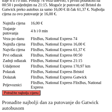
traje 4 h i 0 min. Postoji 74 veza dnevno, s prvim polaskom na
00:50 i posljednjim na 21:15. Moguće je putovati od Bristol do
Gatwick preko autobus za samo 16,00 € ili čak 61,37 €. Najbolja
cijena za ovo putovanje je 16,00 €.
Najniža cijena
16,00 €
Trajanje
4 h i 0 min
putovanja
Veza po danu
FlixBus, National Express
74
Najniža cijena
FlixBus, National Express
16,00 €
Najviša cijena
FlixBus, National Express
61,37 €
Prvi odlazak
FlixBus, National Express
00:50
Zadnji odlazak
FlixBus, National Express
21:15
Udaljenost
FlixBus, National Express
170,97 km
Polazak
FlixBus, National Express
Bristol
Dolazak
FlixBus, National Express
Gatwick
FlixBus, National Express
FlixBus, National
Prijevoznici
Express
©
CARTO
, ©
OpenStreetMap
contributors
Potražite najbolju cijenu
Pronađite najbolji dan za putovanje do Gatwick
autobusom