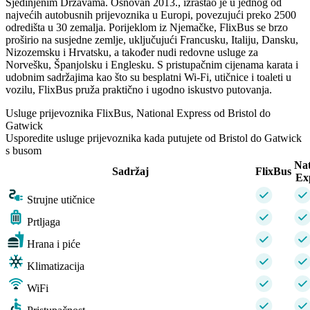
Sjedinjenim Državama. Osnovan 2013., izrastao je u jednog od
najvećih autobusnih prijevoznika u Europi, povezujući preko 2500
odredišta u 30 zemalja. Porijeklom iz Njemačke, FlixBus se brzo
proširio na susjedne zemlje, uključujući Francusku, Italiju, Dansku,
Nizozemsku i Hrvatsku, a također nudi redovne usluge za
Norvešku, Španjolsku i Englesku. S pristupačnim cijenama karata i
udobnim sadržajima kao što su besplatni Wi-Fi, utičnice i toaleti u
vozilu, FlixBus pruža praktično i ugodno iskustvo putovanja.
Usluge prijevoznika FlixBus, National Express od Bristol do
Gatwick
Usporedite usluge prijevoznika kada putujete od Bristol do Gatwick
s busom
Nat
Sadržaj
FlixBus
Ex
Strujne utičnice
Prtljaga
Hrana i piće
Klimatizacija
WiFi