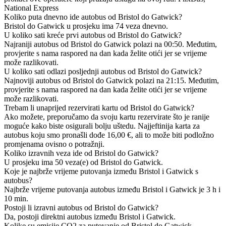
National Express
Koliko puta dnevno ide autobus od Bristol do Gatwick?
Bristol do Gatwick u prosjeku ima 74 veza dnevno.
U koliko sati kreće prvi autobus od Bristol do Gatwick?
Najraniji autobus od Bristol do Gatwick polazi na 00:50. Međutim,
provjerite s nama raspored na dan kada želite otići jer se vrijeme
može razlikovati.
U koliko sati odlazi posljednji autobus od Bristol do Gatwick?
Najnoviji autobus od Bristol do Gatwick polazi na 21:15. Međutim,
provjerite s nama raspored na dan kada želite otići jer se vrijeme
može razlikovati.
Trebam li unaprijed rezervirati kartu od Bristol do Gatwick?
Ako možete, preporučamo da svoju kartu rezervirate što je ranije
moguće kako biste osigurali bolju uštedu. Najjeftinija karta za
autobus koju smo pronašli dođe 16,00 €, ali to može biti podložno
promjenama ovisno o potražnji.
Koliko izravnih veza ide od Bristol do Gatwick?
U prosjeku ima 50 veza(e) od Bristol do Gatwick.
Koje je najbrže vrijeme putovanja između Bristol i Gatwick s
autobus?
Najbrže vrijeme putovanja autobus između Bristol i Gatwick je 3 h i
10 min.
Postoji li izravni autobus od Bristol do Gatwick?
Da, postoji direktni autobus između Bristol i Gatwick.
Kolike su emisije CO2 za putovanje od Bristol do Gatwick