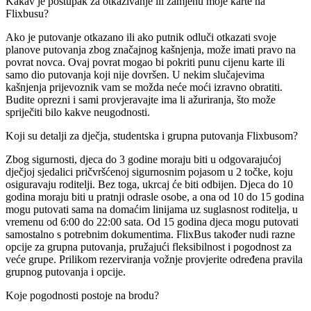
Kakav je postupak za otkazivanje ili zamjenu moje karte na
Flixbusu?
Ako je putovanje otkazano ili ako putnik odluči otkazati svoje
planove putovanja zbog značajnog kašnjenja, može imati pravo na
povrat novca. Ovaj povrat mogao bi pokriti punu cijenu karte ili
samo dio putovanja koji nije dovršen. U nekim slučajevima
kašnjenja prijevoznik vam se možda neće moći izravno obratiti.
Budite oprezni i sami provjeravajte ima li ažuriranja, što može
spriječiti bilo kakve neugodnosti.
Koji su detalji za dječja, studentska i grupna putovanja Flixbusom?
Zbog sigurnosti, djeca do 3 godine moraju biti u odgovarajućoj
dječjoj sjedalici pričvršćenoj sigurnosnim pojasom u 2 točke, koju
osiguravaju roditelji. Bez toga, ukrcaj će biti odbijen. Djeca do 10
godina moraju biti u pratnji odrasle osobe, a ona od 10 do 15 godina
mogu putovati sama na domaćim linijama uz suglasnost roditelja, u
vremenu od 6:00 do 22:00 sata. Od 15 godina djeca mogu putovati
samostalno s potrebnim dokumentima. FlixBus također nudi razne
opcije za grupna putovanja, pružajući fleksibilnost i pogodnost za
veće grupe. Prilikom rezerviranja vožnje provjerite određena pravila
grupnog putovanja i opcije.
Koje pogodnosti postoje na brodu?