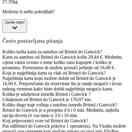
27.35kg
Možemo li nešto poboljšati?
Javite nam!
Često postavljana pitanja
Koliko košta karta za autobus od Bristol do Gatwick?
Karta za autobus od Bristol do Gatwick košta 29,44 €. Međutim,
cijena varira ovisno o tome koliko rano kupujete i koliko je
prometno. Povremeno ih možete pronaći jeftinije od 16,00 €.
Koja je najjeftinija karta za vlak od Bristol do Gatwick?
Najjeftinija karta koju možete dobiti od Bristol do Gatwick je
16,00 €. Preporučamo da rezervirate što je ranije moguće i izvan
radnog vremena kako biste dobili najjeftiniju moguću kartu.
Kolika je udaljenost između Bristol i Gatwick ?
Udaljenost od Bristol do Gatwick je 170,97 km.
Koliko dugo traje vožnja s autobus između Bristol i Gatwick?
Bristol do Gatwick je u prosjeku 4 h i 0 min. Međutim, najbrža
opcija dovest će vas tamo u 3 h i 10 min.
Koji prijevoznici voze od Bristol do Gatwick?
Put odBristol do Gatwick pokriva 1 operater(a). Na Virailu možete
pronaći ove operatere koji pružaju uslugu na ovoj ruti: FlixBus,