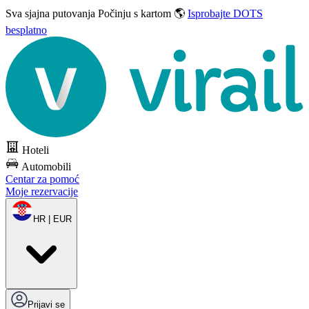
Sva sjajna putovanja
Počinju s kartom 🌎
Isprobajte DOTS
besplatno
Hoteli
Automobili
Centar za pomoć
Moje rezervacije
HR | EUR
Prijavi se