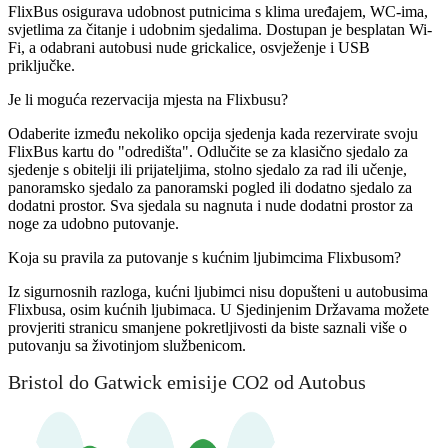
FlixBus osigurava udobnost putnicima s klima uređajem, WC-ima,
svjetlima za čitanje i udobnim sjedalima. Dostupan je besplatan Wi-
Fi, a odabrani autobusi nude grickalice, osvježenje i USB
priključke.
Je li moguća rezervacija mjesta na Flixbusu?
Odaberite između nekoliko opcija sjedenja kada rezervirate svoju
FlixBus kartu do "odredišta". Odlučite se za klasično sjedalo za
sjedenje s obitelji ili prijateljima, stolno sjedalo za rad ili učenje,
panoramsko sjedalo za panoramski pogled ili dodatno sjedalo za
dodatni prostor. Sva sjedala su nagnuta i nude dodatni prostor za
noge za udobno putovanje.
Koja su pravila za putovanje s kućnim ljubimcima Flixbusom?
Iz sigurnosnih razloga, kućni ljubimci nisu dopušteni u autobusima
Flixbusa, osim kućnih ljubimaca. U Sjedinjenim Državama možete
provjeriti stranicu smanjene pokretljivosti da biste saznali više o
putovanju sa životinjom službenicom.
Bristol do Gatwick emisije CO2 od Autobus