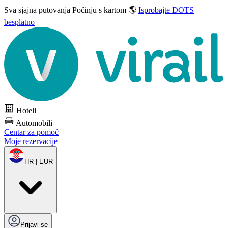
Sva sjajna putovanja
Počinju s kartom 🌎
Isprobajte DOTS
besplatno
Hoteli
Automobili
Centar za pomoć
Moje rezervacije
HR | EUR
Prijavi se