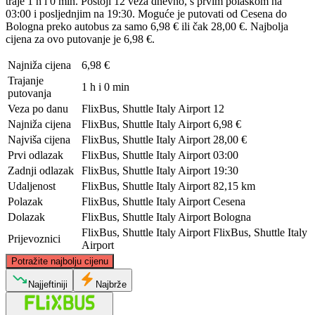
traje 1 h i 0 min. Postoji 12 veza dnevno, s prvim polaskom na
03:00 i posljednjim na 19:30. Moguće je putovati od Cesena do
Bologna preko autobus za samo 6,98 € ili čak 28,00 €. Najbolja
cijena za ovo putovanje je 6,98 €.
Najniža cijena
6,98 €
Trajanje
1 h i 0 min
putovanja
Veza po danu
FlixBus, Shuttle Italy Airport
12
Najniža cijena
FlixBus, Shuttle Italy Airport
6,98 €
Najviša cijena
FlixBus, Shuttle Italy Airport
28,00 €
Prvi odlazak
FlixBus, Shuttle Italy Airport
03:00
Zadnji odlazak
FlixBus, Shuttle Italy Airport
19:30
Udaljenost
FlixBus, Shuttle Italy Airport
82,15 km
Polazak
FlixBus, Shuttle Italy Airport
Cesena
Dolazak
FlixBus, Shuttle Italy Airport
Bologna
FlixBus, Shuttle Italy Airport
FlixBus, Shuttle Italy
Prijevoznici
Airport
©
CARTO
, ©
OpenStreetMap
contributors
Potražite najbolju cijenu
Najjeftiniji
Najbrže
Bologna