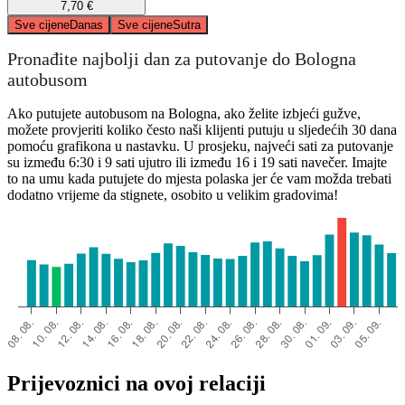
7,70 €
Sve cijene
Danas
Sve cijene
Sutra
Pronađite najbolji dan za putovanje do Bologna
autobusom
Ako putujete autobusom na Bologna, ako želite izbjeći gužve,
možete provjeriti koliko često naši klijenti putuju u sljedećih 30 dana
pomoću grafikona u nastavku. U prosjeku, najveći sati za putovanje
su između 6:30 i 9 sati ujutro ili između 16 i 19 sati navečer. Imajte
to na umu kada putujete do mjesta polaska jer će vam možda trebati
dodatno vrijeme da stignete, osobito u velikim gradovima!
Prijevoznici na ovoj relaciji