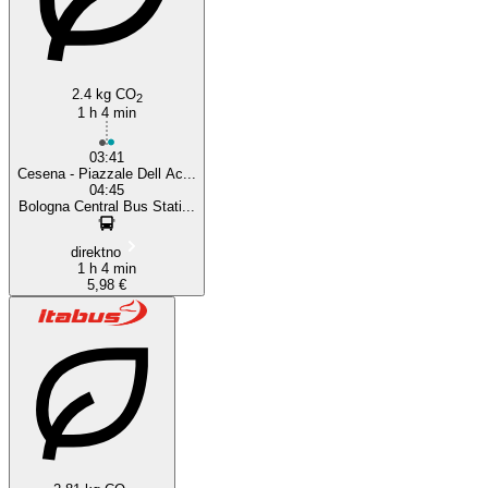
2.4 kg CO
2
1 h 4 min
03:41
Cesena - Piazzale Dell Ac...
04:45
Bologna Central Bus Stati...
direktno
1 h 4 min
5,98 €