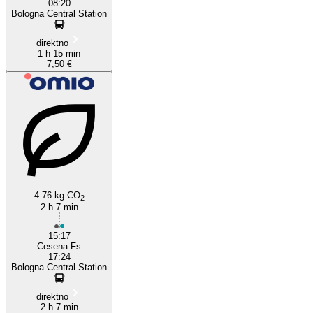
08:20
Bologna Central Station
direktno
1 h 15 min
7,50 €
4.76 kg CO
2
2 h 7 min
15:17
Cesena Fs
17:24
Bologna Central Station
direktno
2 h 7 min