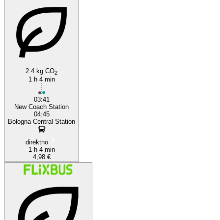
Cesena
2.4 kg CO
2
1 h 4 min
03:41
New Coach Station
04:45
Bologna Central Station
direktno
1 h 4 min
4,98 €