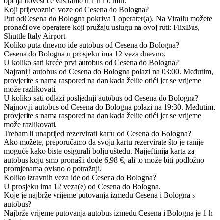
opcija dovest će vas tamo u 1 h i 0 min.
Koji prijevoznici voze od Cesena do Bologna?
Put odCesena do Bologna pokriva 1 operater(a). Na Virailu možete
pronaći ove operatere koji pružaju uslugu na ovoj ruti: FlixBus,
Shuttle Italy Airport
Koliko puta dnevno ide autobus od Cesena do Bologna?
Cesena do Bologna u prosjeku ima 12 veza dnevno.
U koliko sati kreće prvi autobus od Cesena do Bologna?
Najraniji autobus od Cesena do Bologna polazi na 03:00. Međutim,
provjerite s nama raspored na dan kada želite otići jer se vrijeme
može razlikovati.
U koliko sati odlazi posljednji autobus od Cesena do Bologna?
Najnoviji autobus od Cesena do Bologna polazi na 19:30. Međutim,
provjerite s nama raspored na dan kada želite otići jer se vrijeme
može razlikovati.
Trebam li unaprijed rezervirati kartu od Cesena do Bologna?
Ako možete, preporučamo da svoju kartu rezervirate što je ranije
moguće kako biste osigurali bolju uštedu. Najjeftinija karta za
autobus koju smo pronašli dođe 6,98 €, ali to može biti podložno
promjenama ovisno o potražnji.
Koliko izravnih veza ide od Cesena do Bologna?
U prosjeku ima 12 veza(e) od Cesena do Bologna.
Koje je najbrže vrijeme putovanja između Cesena i Bologna s
autobus?
Najbrže vrijeme putovanja autobus između Cesena i Bologna je 1 h