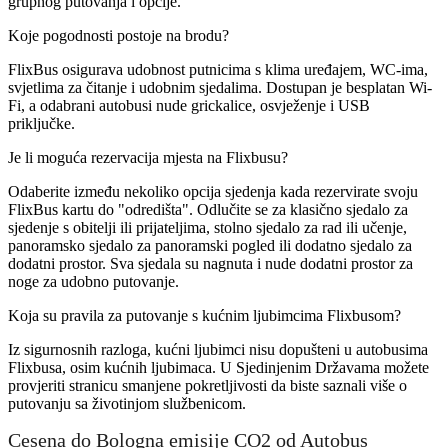
grupnog putovanja i opcije.
Koje pogodnosti postoje na brodu?
FlixBus osigurava udobnost putnicima s klima uređajem, WC-ima,
svjetlima za čitanje i udobnim sjedalima. Dostupan je besplatan Wi-
Fi, a odabrani autobusi nude grickalice, osvježenje i USB
priključke.
Je li moguća rezervacija mjesta na Flixbusu?
Odaberite između nekoliko opcija sjedenja kada rezervirate svoju
FlixBus kartu do "odredišta". Odlučite se za klasično sjedalo za
sjedenje s obitelji ili prijateljima, stolno sjedalo za rad ili učenje,
panoramsko sjedalo za panoramski pogled ili dodatno sjedalo za
dodatni prostor. Sva sjedala su nagnuta i nude dodatni prostor za
noge za udobno putovanje.
Koja su pravila za putovanje s kućnim ljubimcima Flixbusom?
Iz sigurnosnih razloga, kućni ljubimci nisu dopušteni u autobusima
Flixbusa, osim kućnih ljubimaca. U Sjedinjenim Državama možete
provjeriti stranicu smanjene pokretljivosti da biste saznali više o
putovanju sa životinjom službenicom.
Cesena do Bologna emisije CO2 od Autobus