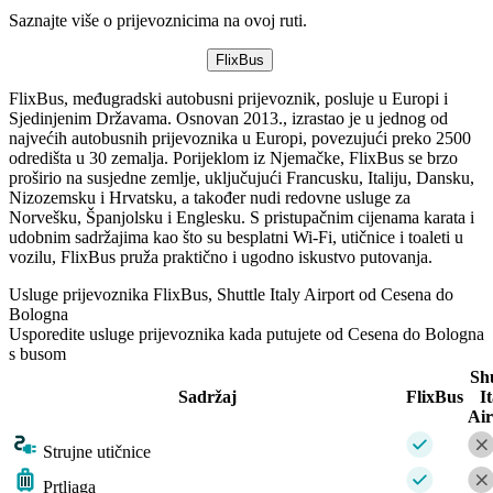
Saznajte više o prijevoznicima na ovoj ruti.
FlixBus
FlixBus, međugradski autobusni prijevoznik, posluje u Europi i
Sjedinjenim Državama. Osnovan 2013., izrastao je u jednog od
najvećih autobusnih prijevoznika u Europi, povezujući preko 2500
odredišta u 30 zemalja. Porijeklom iz Njemačke, FlixBus se brzo
proširio na susjedne zemlje, uključujući Francusku, Italiju, Dansku,
Nizozemsku i Hrvatsku, a također nudi redovne usluge za
Norvešku, Španjolsku i Englesku. S pristupačnim cijenama karata i
udobnim sadržajima kao što su besplatni Wi-Fi, utičnice i toaleti u
vozilu, FlixBus pruža praktično i ugodno iskustvo putovanja.
Usluge prijevoznika FlixBus, Shuttle Italy Airport od Cesena do
Bologna
Usporedite usluge prijevoznika kada putujete od Cesena do Bologna
s busom
Shu
Sadržaj
FlixBus
It
Air
Strujne utičnice
Prtljaga