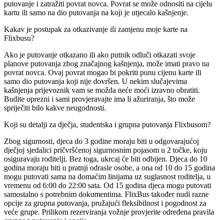
putovanje i zatražiti povrat novca. Povrat se može odnositi na cijelu
kartu ili samo na dio putovanja na koji je utjecalo kašnjenje.
Kakav je postupak za otkazivanje ili zamjenu moje karte na
Flixbusu?
Ako je putovanje otkazano ili ako putnik odluči otkazati svoje
planove putovanja zbog značajnog kašnjenja, može imati pravo na
povrat novca. Ovaj povrat mogao bi pokriti punu cijenu karte ili
samo dio putovanja koji nije dovršen. U nekim slučajevima
kašnjenja prijevoznik vam se možda neće moći izravno obratiti.
Budite oprezni i sami provjeravajte ima li ažuriranja, što može
spriječiti bilo kakve neugodnosti.
Koji su detalji za dječja, studentska i grupna putovanja Flixbusom?
Zbog sigurnosti, djeca do 3 godine moraju biti u odgovarajućoj
dječjoj sjedalici pričvršćenoj sigurnosnim pojasom u 2 točke, koju
osiguravaju roditelji. Bez toga, ukrcaj će biti odbijen. Djeca do 10
godina moraju biti u pratnji odrasle osobe, a ona od 10 do 15 godina
mogu putovati sama na domaćim linijama uz suglasnost roditelja, u
vremenu od 6:00 do 22:00 sata. Od 15 godina djeca mogu putovati
samostalno s potrebnim dokumentima. FlixBus također nudi razne
opcije za grupna putovanja, pružajući fleksibilnost i pogodnost za
veće grupe. Prilikom rezerviranja vožnje provjerite određena pravila