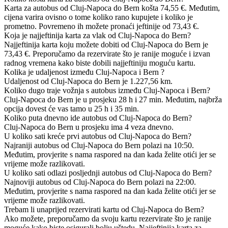
Karta za autobus od Cluj-Napoca do Bern košta 74,55 €. Međutim,
cijena varira ovisno o tome koliko rano kupujete i koliko je
prometno. Povremeno ih možete pronaći jeftinije od 73,43 €.
Koja je najjeftinija karta za vlak od Cluj-Napoca do Bern?
Najjeftinija karta koju možete dobiti od Cluj-Napoca do Bern je
73,43 €. Preporučamo da rezervirate što je ranije moguće i izvan
radnog vremena kako biste dobili najjeftiniju moguću kartu.
Kolika je udaljenost između Cluj-Napoca i Bern ?
Udaljenost od Cluj-Napoca do Bern je 1.227,56 km.
Koliko dugo traje vožnja s autobus između Cluj-Napoca i Bern?
Cluj-Napoca do Bern je u prosjeku 28 h i 27 min. Međutim, najbrža
opcija dovest će vas tamo u 25 h i 35 min.
Koliko puta dnevno ide autobus od Cluj-Napoca do Bern?
Cluj-Napoca do Bern u prosjeku ima 4 veza dnevno.
U koliko sati kreće prvi autobus od Cluj-Napoca do Bern?
Najraniji autobus od Cluj-Napoca do Bern polazi na 10:50.
Međutim, provjerite s nama raspored na dan kada želite otići jer se
vrijeme može razlikovati.
U koliko sati odlazi posljednji autobus od Cluj-Napoca do Bern?
Najnoviji autobus od Cluj-Napoca do Bern polazi na 22:00.
Međutim, provjerite s nama raspored na dan kada želite otići jer se
vrijeme može razlikovati.
Trebam li unaprijed rezervirati kartu od Cluj-Napoca do Bern?
Ako možete, preporučamo da svoju kartu rezervirate što je ranije
moguće kako biste osigurali bolju uštedu. Najjeftinija karta za