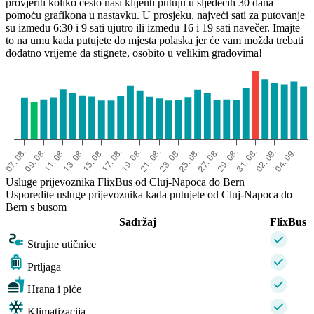
provjeriti koliko često naši klijenti putuju u sljedećih 30 dana
Bern
Cluj-Napoca
pomoću grafikona u nastavku. U prosjeku, najveći sati za putovanje
su između 6:30 i 9 sati ujutro ili između 16 i 19 sati navečer. Imajte
to na umu kada putujete do mjesta polaska jer će vam možda trebati
dodatno vrijeme da stignete, osobito u velikim gradovima!
Usluge prijevoznika FlixBus od Cluj-Napoca do Bern
Usporedite usluge prijevoznika kada putujete od Cluj-Napoca do
Bern s busom
Sadržaj
FlixBus
Strujne utičnice
Prtljaga
Hrana i piće
Klimatizacija