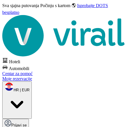
Sva sjajna putovanja
Počinju s kartom 🌎
Isprobajte DOTS
besplatno
Hoteli
Automobili
Centar za pomoć
Moje rezervacije
HR | EUR
Prijavi se