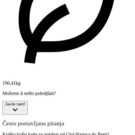
196.41kg
Možemo li nešto poboljšati?
Javite nam!
Često postavljana pitanja
Koliko košta karta za autobus od Cluj-Napoca do Bern?