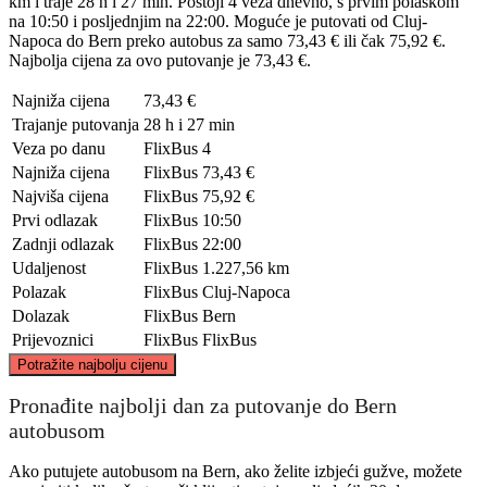
km i traje 28 h i 27 min. Postoji 4 veza dnevno, s prvim polaskom
na 10:50 i posljednjim na 22:00. Moguće je putovati od Cluj-
Napoca do Bern preko autobus za samo 73,43 € ili čak 75,92 €.
Najbolja cijena za ovo putovanje je 73,43 €.
Najniža cijena
73,43 €
Trajanje putovanja
28 h i 27 min
Veza po danu
FlixBus
4
Najniža cijena
FlixBus
73,43 €
Najviša cijena
FlixBus
75,92 €
Prvi odlazak
FlixBus
10:50
Zadnji odlazak
FlixBus
22:00
Udaljenost
FlixBus
1.227,56 km
Polazak
FlixBus
Cluj-Napoca
Dolazak
FlixBus
Bern
Prijevoznici
FlixBus
FlixBus
©
CARTO
, ©
OpenStreetMap
contributors
Potražite najbolju cijenu
Pronađite najbolji dan za putovanje do Bern
autobusom
Ako putujete autobusom na Bern, ako želite izbjeći gužve, možete