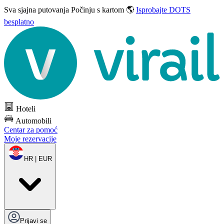
Sva sjajna putovanja
Počinju s kartom 🌎
Isprobajte DOTS
besplatno
Hoteli
Automobili
Centar za pomoć
Moje rezervacije
HR | EUR
Prijavi se