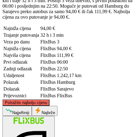
km i traje 32 h i 3 min. Postoji 3 veza dnevno, s prvim polaskom na
06:00 i posljednjim na 22:50. Moguće je putovati od Hamburg do
Sarajevo preko autobus za samo 94,00 € ili čak 111,99 €. Najbolja
cijena za ovo putovanje je 94,00 €.
Najniža cijena
94,00 €
Trajanje putovanja
32 h i 3 min
Veza po danu
FlixBus
3
Najniža cijena
FlixBus
94,00 €
Najviša cijena
FlixBus
111,99 €
Prvi odlazak
FlixBus
06:00
Zadnji odlazak
FlixBus
22:50
Udaljenost
FlixBus
1.242,17 km
Polazak
FlixBus
Hamburg
Dolazak
FlixBus
Sarajevo
Prijevoznici
FlixBus
FlixBus
©
CARTO
, ©
OpenStreetMap
contributors
Potražite najbolju cijenu
Hamburg
Najjeftiniji
Najbrže