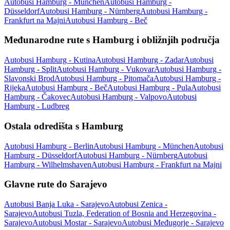
Autobusi Hamburg - München
Autobusi Hamburg -
Düsseldorf
Autobusi Hamburg - Nürnberg
Autobusi Hamburg -
Frankfurt na Majni
Autobusi Hamburg - Beč
Međunarodne rute s Hamburg i obližnjih područja
Autobusi Hamburg - Kutina
Autobusi Hamburg - Zadar
Autobusi
Hamburg - Split
Autobusi Hamburg - Vukovar
Autobusi Hamburg -
Slavonski Brod
Autobusi Hamburg - Pitomača
Autobusi Hamburg -
Rijeka
Autobusi Hamburg - Beč
Autobusi Hamburg - Pula
Autobusi
Hamburg - Čakovec
Autobusi Hamburg - Valpovo
Autobusi
Hamburg - Ludbreg
Ostala odredišta s Hamburg
Autobusi Hamburg - Berlin
Autobusi Hamburg - München
Autobusi
Hamburg - Düsseldorf
Autobusi Hamburg - Nürnberg
Autobusi
Hamburg - Wilhelmshaven
Autobusi Hamburg - Frankfurt na Majni
Glavne rute do Sarajevo
Autobusi Banja Luka - Sarajevo
Autobusi Zenica -
Sarajevo
Autobusi Tuzla, Federation of Bosnia and Herzegovina -
Sarajevo
Autobusi Mostar - Sarajevo
Autobusi Međugorje - Sarajevo