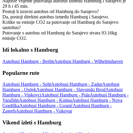
Najbrže vrijeme putovanja autobus između Hamburg i Sarajevo je
29 h i 45 min.
Postoji li izravni autobus od Hamburg do Sarajevo?
Da, postoji direktni autobus između Hamburg i Sarajevo.
Kolike su emisije CO2 za putovanje od Hamburg do Sarajevo
sautobus?
Putovanje s autobus od Hamburg do Sarajevo stvara 93.16kg
emisije CO2.
Idi lokalno s Hamburg
Autobusi Hamburg - Berlin
Autobusi Hamburg - Wilhelmshaven
Popularne rute
Autobusi Hamburg - Split
Autobusi Hamburg - Zadar
Autobusi
Hamburg - Osijek
Autobusi Hamburg - Slavonski Brod
Autobusi
Hamburg - Vinkovci
Autobusi Hamburg - Pula
Autobusi Hamburg -
Varaždin
Autobusi Hamburg - Kutina
Autobusi Hamburg - Nova
Gradiška
Autobusi Hamburg - Gospić
Autobusi Hamburg -
Zagreb
Autobusi Hamburg - Vukovar
Vikend izleti s Hamburg