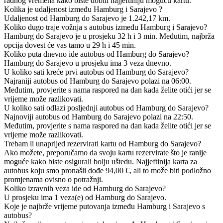
radnog vremena kako biste dobili najjeftiniju moguću kartu.
Kolika je udaljenost između Hamburg i Sarajevo ?
Udaljenost od Hamburg do Sarajevo je 1.242,17 km.
Koliko dugo traje vožnja s autobus između Hamburg i Sarajevo?
Hamburg do Sarajevo je u prosjeku 32 h i 3 min. Međutim, najbrža
opcija dovest će vas tamo u 29 h i 45 min.
Koliko puta dnevno ide autobus od Hamburg do Sarajevo?
Hamburg do Sarajevo u prosjeku ima 3 veza dnevno.
U koliko sati kreće prvi autobus od Hamburg do Sarajevo?
Najraniji autobus od Hamburg do Sarajevo polazi na 06:00.
Međutim, provjerite s nama raspored na dan kada želite otići jer se
vrijeme može razlikovati.
U koliko sati odlazi posljednji autobus od Hamburg do Sarajevo?
Najnoviji autobus od Hamburg do Sarajevo polazi na 22:50.
Međutim, provjerite s nama raspored na dan kada želite otići jer se
vrijeme može razlikovati.
Trebam li unaprijed rezervirati kartu od Hamburg do Sarajevo?
Ako možete, preporučamo da svoju kartu rezervirate što je ranije
moguće kako biste osigurali bolju uštedu. Najjeftinija karta za
autobus koju smo pronašli dođe 94,00 €, ali to može biti podložno
promjenama ovisno o potražnji.
Koliko izravnih veza ide od Hamburg do Sarajevo?
U prosjeku ima 1 veza(e) od Hamburg do Sarajevo.
Koje je najbrže vrijeme putovanja između Hamburg i Sarajevo s
autobus?