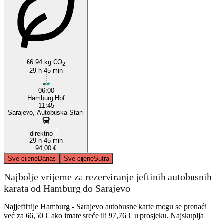
Sarajevo
66.94 kg CO
2
29 h 45 min
06:00
Hamburg Hbf
11:45
Sarajevo, Autobuska Stani
direktno
29 h 45 min
94,00 €
Sve cijene
Danas
Sve cijene
Sutra
Najbolje vrijeme za rezerviranje jeftinih autobusnih
karata od Hamburg do Sarajevo
Najjeftinije Hamburg - Sarajevo autobusne karte mogu se pronaći
već za 66,50 € ako imate sreće ili 97,76 € u prosjeku. Najskuplja