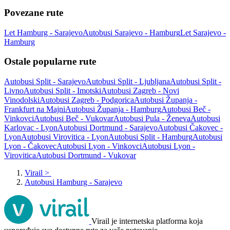
Povezane rute
Let Hamburg - Sarajevo
Autobusi Sarajevo - Hamburg
Let Sarajevo -
Hamburg
Ostale popularne rute
Autobusi Split - Sarajevo
Autobusi Split - Ljubljana
Autobusi Split -
Livno
Autobusi Split - Imotski
Autobusi Zagreb - Novi
Vinodolski
Autobusi Zagreb - Podgorica
Autobusi Županja -
Frankfurt na Majni
Autobusi Županja - Hamburg
Autobusi Beč -
Vinkovci
Autobusi Beč - Vukovar
Autobusi Pula - Ženeva
Autobusi
Karlovac - Lyon
Autobusi Dortmund - Sarajevo
Autobusi Čakovec -
Lyon
Autobusi Virovitica - Lyon
Autobusi Split - Hamburg
Autobusi
Lyon - Čakovec
Autobusi Lyon - Vinkovci
Autobusi Lyon -
Virovitica
Autobusi Dortmund - Vukovar
Virail
>
Autobusi Hamburg - Sarajevo
Virail je internetska platforma koja