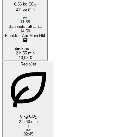
6.56 kg CO
2
2 h 55 min
11:55
BahnhofstraßE, 11
14:50
Frankfurt Am Main Hbf
direktno
2 h 55 min
13,03 €
RegioJet
6 kg CO
2
2 h 40 min
02:45