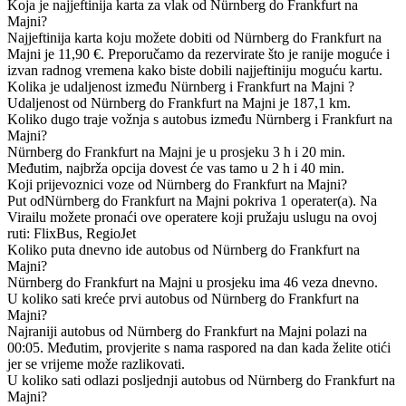
Koja je najjeftinija karta za vlak od Nürnberg do Frankfurt na
Majni?
Najjeftinija karta koju možete dobiti od Nürnberg do Frankfurt na
Majni je 11,90 €. Preporučamo da rezervirate što je ranije moguće i
izvan radnog vremena kako biste dobili najjeftiniju moguću kartu.
Kolika je udaljenost između Nürnberg i Frankfurt na Majni ?
Udaljenost od Nürnberg do Frankfurt na Majni je 187,1 km.
Koliko dugo traje vožnja s autobus između Nürnberg i Frankfurt na
Majni?
Nürnberg do Frankfurt na Majni je u prosjeku 3 h i 20 min.
Međutim, najbrža opcija dovest će vas tamo u 2 h i 40 min.
Koji prijevoznici voze od Nürnberg do Frankfurt na Majni?
Put odNürnberg do Frankfurt na Majni pokriva 1 operater(a). Na
Virailu možete pronaći ove operatere koji pružaju uslugu na ovoj
ruti: FlixBus, RegioJet
Koliko puta dnevno ide autobus od Nürnberg do Frankfurt na
Majni?
Nürnberg do Frankfurt na Majni u prosjeku ima 46 veza dnevno.
U koliko sati kreće prvi autobus od Nürnberg do Frankfurt na
Majni?
Najraniji autobus od Nürnberg do Frankfurt na Majni polazi na
00:05. Međutim, provjerite s nama raspored na dan kada želite otići
jer se vrijeme može razlikovati.
U koliko sati odlazi posljednji autobus od Nürnberg do Frankfurt na
Majni?