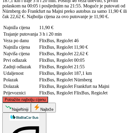
187,1 km i traje 3 h i 20 min. Postoji 46 veza dnevno, s prvim
polaskom na 00:05 i posljednjim na 21:55. Moguće je putovati od
Nürnberg do Frankfurt na Majni preko autobus za samo 11,90 € ili
čak 22,62 €. Najbolja cijena za ovo putovanje je 11,90 €.
Najniža cijena
11,90 €
Trajanje putovanja
3 h i 20 min
Veza po danu
FlixBus, RegioJet
46
Najniža cijena
FlixBus, RegioJet
11,90 €
Najviša cijena
FlixBus, RegioJet
22,62 €
Prvi odlazak
FlixBus, RegioJet
00:05
Zadnji odlazak
FlixBus, RegioJet
21:55
Udaljenost
FlixBus, RegioJet
187,1 km
Polazak
FlixBus, RegioJet
Nürnberg
Dolazak
FlixBus, RegioJet
Frankfurt na Majni
Prijevoznici
FlixBus, RegioJet
FlixBus, RegioJet
©
CARTO
, ©
OpenStreetMap
contributors
Potražite najbolju cijenu
Najjeftiniji
Najbrže
Frankfurt