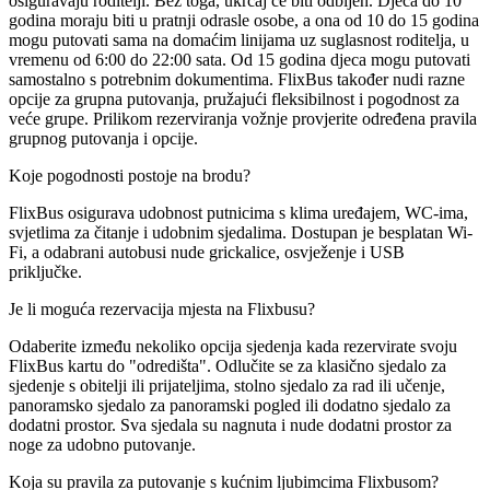
osiguravaju roditelji. Bez toga, ukrcaj će biti odbijen. Djeca do 10
godina moraju biti u pratnji odrasle osobe, a ona od 10 do 15 godina
mogu putovati sama na domaćim linijama uz suglasnost roditelja, u
vremenu od 6:00 do 22:00 sata. Od 15 godina djeca mogu putovati
samostalno s potrebnim dokumentima. FlixBus također nudi razne
opcije za grupna putovanja, pružajući fleksibilnost i pogodnost za
veće grupe. Prilikom rezerviranja vožnje provjerite određena pravila
grupnog putovanja i opcije.
Koje pogodnosti postoje na brodu?
FlixBus osigurava udobnost putnicima s klima uređajem, WC-ima,
svjetlima za čitanje i udobnim sjedalima. Dostupan je besplatan Wi-
Fi, a odabrani autobusi nude grickalice, osvježenje i USB
priključke.
Je li moguća rezervacija mjesta na Flixbusu?
Odaberite između nekoliko opcija sjedenja kada rezervirate svoju
FlixBus kartu do "odredišta". Odlučite se za klasično sjedalo za
sjedenje s obitelji ili prijateljima, stolno sjedalo za rad ili učenje,
panoramsko sjedalo za panoramski pogled ili dodatno sjedalo za
dodatni prostor. Sva sjedala su nagnuta i nude dodatni prostor za
noge za udobno putovanje.
Koja su pravila za putovanje s kućnim ljubimcima Flixbusom?