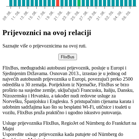
Prijevoznici na ovoj relaciji
Saznajte više o prijevoznicima na ovoj ruti.
FlixBus
FlixBus, međugradski autobusni prijevoznik, posluje u Europi i
Sjedinjenim Državama. Osnovan 2013., izrastao je u jednog od
najvećih autobusnih prijevoznika u Europi, povezujući preko 2500
odredišta u 30 zemalja. Porijeklom iz Njemačke, FlixBus se brzo
proširio na susjedne zemlje, uključujući Francusku, Italiju, Dansku,
Nizozemsku i Hrvatsku, a također nudi redovne usluge za
Norvešku, Španjolsku i Englesku. S pristupačnim cijenama karata i
udobnim sadržajima kao što su besplatni Wi-Fi, utičnice i toaleti u
vozilu, FlixBus pruža praktično i ugodno iskustvo putovanja.
Usluge prijevoznika FlixBus, RegioJet od Nürnberg do Frankfurt na
Majni
Usporedite usluge prijevoznika kada putujete od Nürnberg do