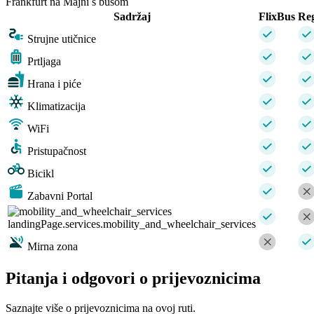
Frankfurt na Majni s busom
Sadržaj
FlixBus
Reg
Strujne utičnice
Prtljaga
Hrana i piće
Klimatizacija
WiFi
Pristupačnost
Bicikl
Zabavni Portal
landingPage.services.mobility_and_wheelchair_services
Mirna zona
Pitanja i odgovori o prijevoznicima
Saznajte više o prijevoznicima na ovoj ruti.