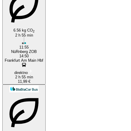
Nuremberg
6.56 kg CO
2
2 h 55 min
11:55
NüRnberg ZOB
14:50
Frankfurt Am Main Hbf
direktno
2 h 55 min
11,99 €