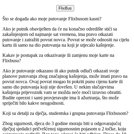
FlixBus
Što se događa ako moje putovanje Flixbusom kasni?
Ako je putnik obaviješten da će na konačno odredište stići sa
zakašnjenjem od najmanje sat vremena, ima pravo otkazati
putovanje i zatražiti povrat novca. Povrat se može odnositi na cijelu
kartu ili samo na dio putovanja na koji je utjecalo kašnjenje.
Kakav je postupak za otkazivanje ili zamjenu moje karte na
Flixbusu?
Ako je putovanje otkazano ili ako putnik odluči otkazati svoje
planove putovanja zbog značajnog kašnjenja, može imati pravo na
povrat novca. Ovaj povrat mogao bi pokriti punu cijenu karte ili
samo dio putovanja koji nije dovršen. U nekim slučajevima
kašnjenja prijevoznik vam se možda neće moći izravno obratiti.
Budite oprezni i sami provjeravajte ima li ažuriranja, što može
spriječiti bilo kakve neugodnosti.
Koji su detalji za dječja, studentska i grupna putovanja Flixbusom?
Zbog sigurnosti, djeca do 3 godine moraju biti u odgovarajućoj
dječjoj sjedalici pričvršćenoj sigurnosnim pojasom u 2 točke, koju