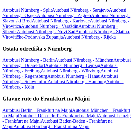
Autobusi Nürnberg - Split
Autobusi Nürnberg - Sarajevo
Autobusi
Nürnberg - Osijek
Autobusi Nürnberg - Zagreb
Autobusi Nürnberg -
Slavonski Brod
Autobusi Nürnberg - Karlovac
Autobusi Nürnberg -
Virovitica
Autobusi Nürnberg - Varaždin
Autobusi Nürnberg -
Šibenik
Autobusi Nürnberg - Novi Sad
Autobusi Nürnberg - Slatina,
Virovitičko-Podravska Županija
Autobusi Nürnberg - Rijeka
Ostala odredišta s Nürnberg
Autobusi Nürnberg - Berlin
Autobusi Nürnberg - München
Autobusi
Nürnberg - Düsseldorf
Autobusi Nürnberg - Leipzig
Autobusi
Nürnberg - Freiburg
Autobusi Nürnberg - Würzburg
Autobusi
Nürnberg - Regensburg
Autobusi Nürnberg - Hanau
Autobusi
Nürnberg - Schweinfurt
Autobusi Nürnberg - Hamburg
Autobusi
Nürnberg - Köln
Glavne rute do Frankfurt na Majni
Autobusi Berlin - Frankfurt na Majni
Autobusi München - Frankfurt
na Majni
Autobusi Düsseldorf - Frankfurt na Majni
Autobusi Leipzig
- Frankfurt na Majni
Autobusi Baden-Baden - Frankfurt na
Majni
Autobusi Hamburg - Frankfurt na Majni