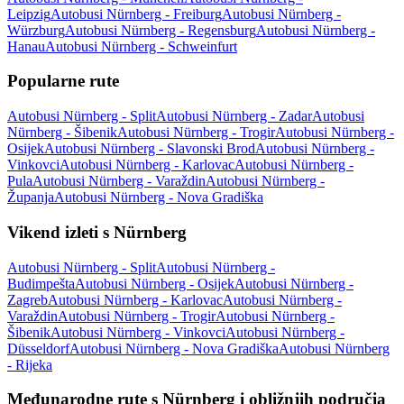
Leipzig
Autobusi Nürnberg - Freiburg
Autobusi Nürnberg -
Würzburg
Autobusi Nürnberg - Regensburg
Autobusi Nürnberg -
Hanau
Autobusi Nürnberg - Schweinfurt
Popularne rute
Autobusi Nürnberg - Split
Autobusi Nürnberg - Zadar
Autobusi
Nürnberg - Šibenik
Autobusi Nürnberg - Trogir
Autobusi Nürnberg -
Osijek
Autobusi Nürnberg - Slavonski Brod
Autobusi Nürnberg -
Vinkovci
Autobusi Nürnberg - Karlovac
Autobusi Nürnberg -
Pula
Autobusi Nürnberg - Varaždin
Autobusi Nürnberg -
Županja
Autobusi Nürnberg - Nova Gradiška
Vikend izleti s Nürnberg
Autobusi Nürnberg - Split
Autobusi Nürnberg -
Budimpešta
Autobusi Nürnberg - Osijek
Autobusi Nürnberg -
Zagreb
Autobusi Nürnberg - Karlovac
Autobusi Nürnberg -
Varaždin
Autobusi Nürnberg - Trogir
Autobusi Nürnberg -
Šibenik
Autobusi Nürnberg - Vinkovci
Autobusi Nürnberg -
Düsseldorf
Autobusi Nürnberg - Nova Gradiška
Autobusi Nürnberg
- Rijeka
Međunarodne rute s Nürnberg i obližnjih područja