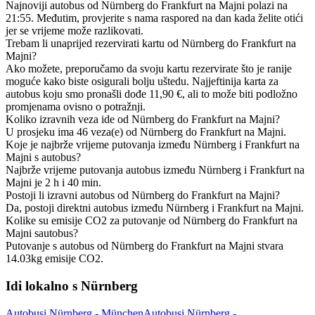
Najnoviji autobus od Nürnberg do Frankfurt na Majni polazi na
21:55. Međutim, provjerite s nama raspored na dan kada želite otići
jer se vrijeme može razlikovati.
Trebam li unaprijed rezervirati kartu od Nürnberg do Frankfurt na
Majni?
Ako možete, preporučamo da svoju kartu rezervirate što je ranije
moguće kako biste osigurali bolju uštedu. Najjeftinija karta za
autobus koju smo pronašli dođe 11,90 €, ali to može biti podložno
promjenama ovisno o potražnji.
Koliko izravnih veza ide od Nürnberg do Frankfurt na Majni?
U prosjeku ima 46 veza(e) od Nürnberg do Frankfurt na Majni.
Koje je najbrže vrijeme putovanja između Nürnberg i Frankfurt na
Majni s autobus?
Najbrže vrijeme putovanja autobus između Nürnberg i Frankfurt na
Majni je 2 h i 40 min.
Postoji li izravni autobus od Nürnberg do Frankfurt na Majni?
Da, postoji direktni autobus između Nürnberg i Frankfurt na Majni.
Kolike su emisije CO2 za putovanje od Nürnberg do Frankfurt na
Majni sautobus?
Putovanje s autobus od Nürnberg do Frankfurt na Majni stvara
14.03kg emisije CO2.
Idi lokalno s Nürnberg
Autobusi Nürnberg - München
Autobusi Nürnberg -