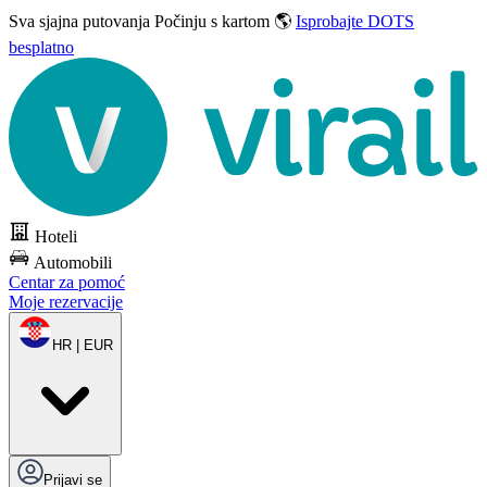
Sva sjajna putovanja
Počinju s kartom 🌎
Isprobajte DOTS
besplatno
Hoteli
Automobili
Centar za pomoć
Moje rezervacije
HR | EUR
Prijavi se