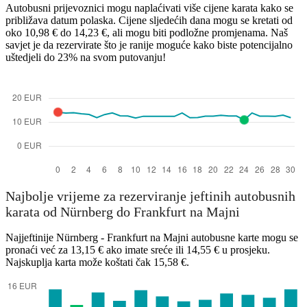
Autobusni prijevoznici mogu naplaćivati ​​više cijene karata kako se
približava datum polaska. Cijene sljedećih dana mogu se kretati od
oko 10,98 € do 14,23 €, ali mogu biti podložne promjenama. Naš
savjet je da rezervirate što je ranije moguće kako biste potencijalno
uštedjeli do 23% na svom putovanju!
Najbolje vrijeme za rezerviranje jeftinih autobusnih
karata od Nürnberg do Frankfurt na Majni
Najjeftinije Nürnberg - Frankfurt na Majni autobusne karte mogu se
pronaći već za 13,15 € ako imate sreće ili 14,55 € u prosjeku.
Najskuplja karta može koštati čak 15,58 €.