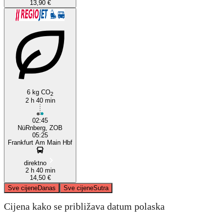
13,90 €
6 kg CO
2
2 h 40 min
02:45
NüRnberg, ZOB
05:25
Frankfurt Am Main Hbf
direktno
2 h 40 min
14,50 €
Sve cijene
Danas
Sve cijene
Sutra
Cijena kako se približava datum polaska