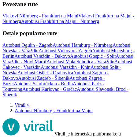
Povezane rute
Vlakovi Nürnberg - Frankfurt na Majni
Vlakovi Frankfurt na Majni -
Nürnberg
Autobusi Frankfurt na Majni - Nürnberg
Ostale popularne rute
Autobusi Ogulin - Zagreb
Autobusi Hamburg - Nürnberg
Autobusi
Novska - Varaždin
Autobusi Vukovar - Zagreb
Autobusi Meersburg -
Berlin
Autobusi Varaždin - Đakovo
Autobusi Gospić - Split
Autobusi
Varaždin - Novi Marof
Autobusi Mala Subotica - Varaždin
Autobusi
Čakovec - Varaždin
Autobusi Varaždin - Knin
Autobusi Split -
Novska
Autobusi Osijek - Orahovica
Autobusi Zagreb -
Đakovo
Autobusi Zagreb - Šibenik
Autobusi Zagreb -
Buzet
Autobusi Saarbrücken - Berlin
Autobusi Pariz -
Tourcoing
Autobusi Karlovac - Gračac
Autobusi Slavonski Brod -
Šibenik
Virail
>
Autobusi Nürnberg - Frankfurt na Majni
Virail je internetska platforma koja