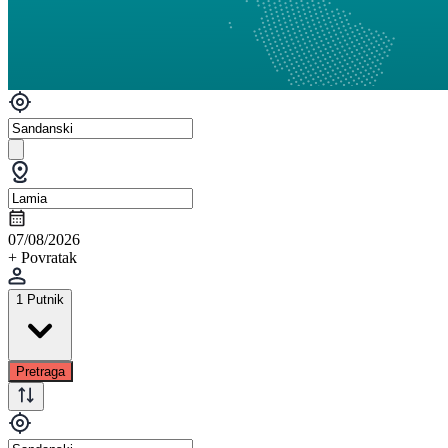
07/08/2026
+ Povratak
1 Putnik
Pretraga