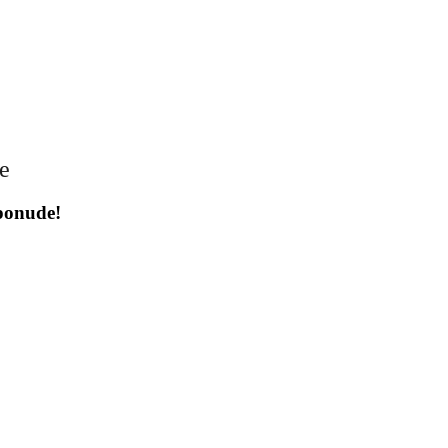
je
 ponude!