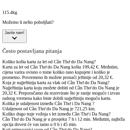
115.4kg
Možemo li nešto poboljšati?
Javite nam!
Često postavljana pitanja
Koliko košta karta za let od Cần Thơ do Da Nang?
Karta za let od Cần Thơ do Da Nang košta 199,42 €. Međutim,
cijena varira ovisno o tome koliko rano kupujete i koliko je
prometno. Povremeno ih možete pronaći jeftinije od 20,32 €.
Koja je najjeftinija karta za vlak od Cần Thơ do Da Nang?
Najjeftinija karta koju možete dobiti od Cần Thơ do Da Nang je
20,32 €. Preporučamo da rezervirate što je ranije moguće i izvan
radnog vremena kako biste dobili najjeftiniju moguću kartu.
Kolika je udaljenost između Cần Thơ i Da Nang ?
Udaljenost od Cần Thơ do Da Nang je 721,25 km.
Koliko dugo traje vožnja s let između Cần Thơ i Da Nang?
Cần Thơ do Da Nang je u prosjeku 7 h i 12 min. Međutim, najbrža
opcija dovest će vas tamo u 0 h i 45 min.
Koji prijevoznici voze od Cần Thơ do Da Nang?