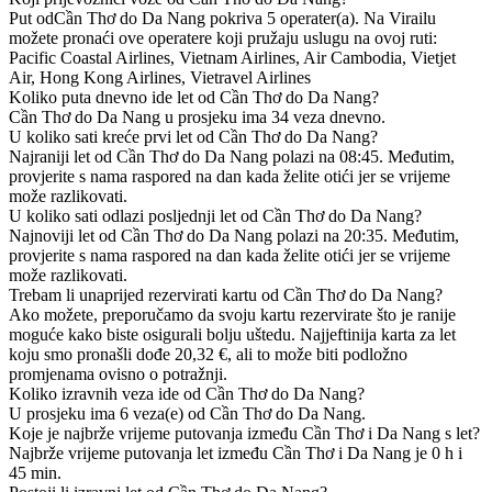
Put odCần Thơ do Da Nang pokriva 5 operater(a). Na Virailu
možete pronaći ove operatere koji pružaju uslugu na ovoj ruti:
Pacific Coastal Airlines, Vietnam Airlines, Air Cambodia, Vietjet
Air, Hong Kong Airlines, Vietravel Airlines
Koliko puta dnevno ide let od Cần Thơ do Da Nang?
Cần Thơ do Da Nang u prosjeku ima 34 veza dnevno.
U koliko sati kreće prvi let od Cần Thơ do Da Nang?
Najraniji let od Cần Thơ do Da Nang polazi na 08:45. Međutim,
provjerite s nama raspored na dan kada želite otići jer se vrijeme
može razlikovati.
U koliko sati odlazi posljednji let od Cần Thơ do Da Nang?
Najnoviji let od Cần Thơ do Da Nang polazi na 20:35. Međutim,
provjerite s nama raspored na dan kada želite otići jer se vrijeme
može razlikovati.
Trebam li unaprijed rezervirati kartu od Cần Thơ do Da Nang?
Ako možete, preporučamo da svoju kartu rezervirate što je ranije
moguće kako biste osigurali bolju uštedu. Najjeftinija karta za let
koju smo pronašli dođe 20,32 €, ali to može biti podložno
promjenama ovisno o potražnji.
Koliko izravnih veza ide od Cần Thơ do Da Nang?
U prosjeku ima 6 veza(e) od Cần Thơ do Da Nang.
Koje je najbrže vrijeme putovanja između Cần Thơ i Da Nang s let?
Najbrže vrijeme putovanja let između Cần Thơ i Da Nang je 0 h i
45 min.