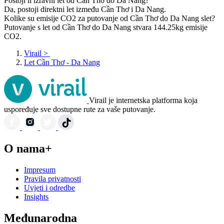
Postoji li izravni let od Cần Thơ do Da Nang?
Da, postoji direktni let između Cần Thơ i Da Nang.
Kolike su emisije CO2 za putovanje od Cần Thơ do Da Nang slet?
Putovanje s let od Cần Thơ do Da Nang stvara 144.25kg emisije
CO2.
Virail
>
Let Cần Thơ - Da Nang
Virail je internetska platforma koja
uspoređuje sve dostupne rute za vaše putovanje.
O nama+
Impresum
Pravila privatnosti
Uvjeti i odredbe
Insights
Međunarodna