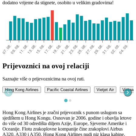
dodatno vrijeme da stignete, osobito u velikim gradovima!
Can Tho
Prijevoznici na ovoj relaciji
Saznajte više o prijevoznicima na ovoj ruti.
Hong Kong Airlines
Pacific Coastal Airlines
Vietjet Air
Vietnam
Hong Kong Airlines je zračni prijevoznik s punom uslugom sa
sjedištem u Hong Kongu. Osnovan je 2006. godine i obavlja letove
do više od 30 odredišta diljem Azije, Europe, Sjeverne Amerike i
Oceanije. Flotu zrakoplovne kompanije čine zrakoplovi Airbus
A320, A330 i A350. Hong Kong Airlines nudi niz klasa kabine,