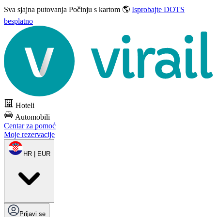
Sva sjajna putovanja
Počinju s kartom 🌎
Isprobajte DOTS
besplatno
Hoteli
Automobili
Centar za pomoć
Moje rezervacije
HR | EUR
Prijavi se