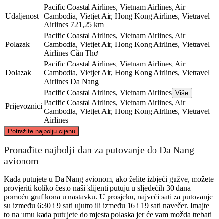
Pacific Coastal Airlines, Vietnam Airlines, Air
Udaljenost
Cambodia, Vietjet Air, Hong Kong Airlines, Vietravel
Airlines
721,25 km
Pacific Coastal Airlines, Vietnam Airlines, Air
Polazak
Cambodia, Vietjet Air, Hong Kong Airlines, Vietravel
Airlines
Cần Thơ
Pacific Coastal Airlines, Vietnam Airlines, Air
Dolazak
Cambodia, Vietjet Air, Hong Kong Airlines, Vietravel
Airlines
Da Nang
Pacific Coastal Airlines, Vietnam Airlines
Više
Pacific Coastal Airlines, Vietnam Airlines, Air
Prijevoznici
Cambodia, Vietjet Air, Hong Kong Airlines, Vietravel
Airlines
©
CARTO
, ©
OpenStreetMap
contributors
Potražite najbolju cijenu
Da Nang
Pronađite najbolji dan za putovanje do Da Nang
avionom
Kada putujete u Da Nang avionom, ako želite izbjeći gužve, možete
provjeriti koliko često naši klijenti putuju u sljedećih 30 dana
pomoću grafikona u nastavku. U prosjeku, najveći sati za putovanje
su između 6:30 i 9 sati ujutro ili između 16 i 19 sati navečer. Imajte
to na umu kada putujete do mjesta polaska jer će vam možda trebati