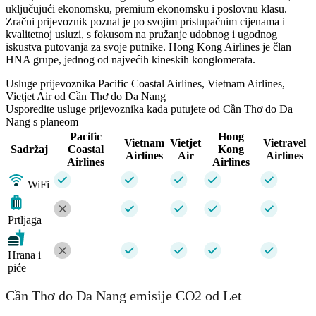
uključujući ekonomsku, premium ekonomsku i poslovnu klasu.
Zračni prijevoznik poznat je po svojim pristupačnim cijenama i
kvalitetnoj usluzi, s fokusom na pružanje udobnog i ugodnog
iskustva putovanja za svoje putnike. Hong Kong Airlines je član
HNA grupe, jednog od najvećih kineskih konglomerata.
Usluge prijevoznika Pacific Coastal Airlines, Vietnam Airlines,
Vietjet Air od Cần Thơ do Da Nang
Usporedite usluge prijevoznika kada putujete od Cần Thơ do Da
Nang s planeom
Pacific
Hong
Vietnam
Vietjet
Vietravel
Sadržaj
Coastal
Kong
Airlines
Air
Airlines
Airlines
Airlines
WiFi
Prtljaga
Hrana i
piće
Cần Thơ do Da Nang emisije CO2 od Let