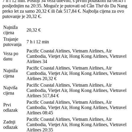
7 h i 12 min. Postoji 34 veza dnevno, s prvim polaskom na 08:45 i
posljednjim na 20:35. Moguće je putovati od Cần Thơ do Da Nang
preko let za samo 20,32 € ili čak 517,84 €. Najbolja cijena za ovo
putovanje je 20,32 €.
Najniža
20,32 €
cijena
Trajanje
7 h i 12 min
putovanja
Pacific Coastal Airlines, Vietnam Airlines, Air
Veza po
Cambodia, Vietjet Air, Hong Kong Airlines, Vietravel
danu
Airlines
34
Pacific Coastal Airlines, Vietnam Airlines, Air
Najniža
Cambodia, Vietjet Air, Hong Kong Airlines, Vietravel
cijena
Airlines
20,32 €
Pacific Coastal Airlines, Vietnam Airlines, Air
Najviša
Cambodia, Vietjet Air, Hong Kong Airlines, Vietravel
cijena
Airlines
517,84 €
Pacific Coastal Airlines, Vietnam Airlines, Air
Prvi
Cambodia, Vietjet Air, Hong Kong Airlines, Vietravel
odlazak
Airlines
08:45
Pacific Coastal Airlines, Vietnam Airlines, Air
Zadnji
Cambodia, Vietjet Air, Hong Kong Airlines, Vietravel
odlazak
Airlines
20:35