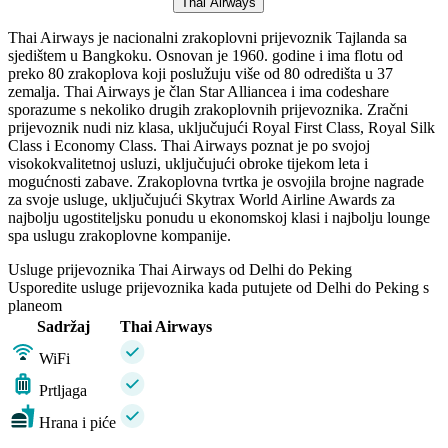
Thai Airways
Thai Airways je nacionalni zrakoplovni prijevoznik Tajlanda sa
sjedištem u Bangkoku. Osnovan je 1960. godine i ima flotu od
preko 80 zrakoplova koji poslužuju više od 80 odredišta u 37
zemalja. Thai Airways je član Star Alliancea i ima codeshare
sporazume s nekoliko drugih zrakoplovnih prijevoznika. Zračni
prijevoznik nudi niz klasa, uključujući Royal First Class, Royal Silk
Class i Economy Class. Thai Airways poznat je po svojoj
visokokvalitetnoj usluzi, uključujući obroke tijekom leta i
mogućnosti zabave. Zrakoplovna tvrtka je osvojila brojne nagrade
za svoje usluge, uključujući Skytrax World Airline Awards za
najbolju ugostiteljsku ponudu u ekonomskoj klasi i najbolju lounge
spa uslugu zrakoplovne kompanije.
Usluge prijevoznika Thai Airways od Delhi do Peking
Usporedite usluge prijevoznika kada putujete od Delhi do Peking s
planeom
Sadržaj
Thai Airways
WiFi
Prtljaga
Hrana i piće