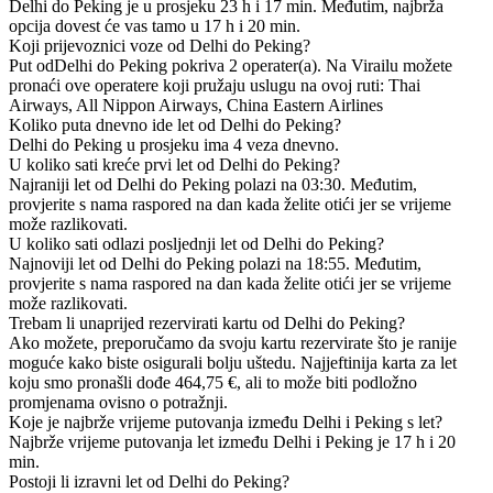
Delhi do Peking je u prosjeku 23 h i 17 min. Međutim, najbrža
opcija dovest će vas tamo u 17 h i 20 min.
Koji prijevoznici voze od Delhi do Peking?
Put odDelhi do Peking pokriva 2 operater(a). Na Virailu možete
pronaći ove operatere koji pružaju uslugu na ovoj ruti: Thai
Airways, All Nippon Airways, China Eastern Airlines
Koliko puta dnevno ide let od Delhi do Peking?
Delhi do Peking u prosjeku ima 4 veza dnevno.
U koliko sati kreće prvi let od Delhi do Peking?
Najraniji let od Delhi do Peking polazi na 03:30. Međutim,
provjerite s nama raspored na dan kada želite otići jer se vrijeme
može razlikovati.
U koliko sati odlazi posljednji let od Delhi do Peking?
Najnoviji let od Delhi do Peking polazi na 18:55. Međutim,
provjerite s nama raspored na dan kada želite otići jer se vrijeme
može razlikovati.
Trebam li unaprijed rezervirati kartu od Delhi do Peking?
Ako možete, preporučamo da svoju kartu rezervirate što je ranije
moguće kako biste osigurali bolju uštedu. Najjeftinija karta za let
koju smo pronašli dođe 464,75 €, ali to može biti podložno
promjenama ovisno o potražnji.
Koje je najbrže vrijeme putovanja između Delhi i Peking s let?
Najbrže vrijeme putovanja let između Delhi i Peking je 17 h i 20
min.
Postoji li izravni let od Delhi do Peking?