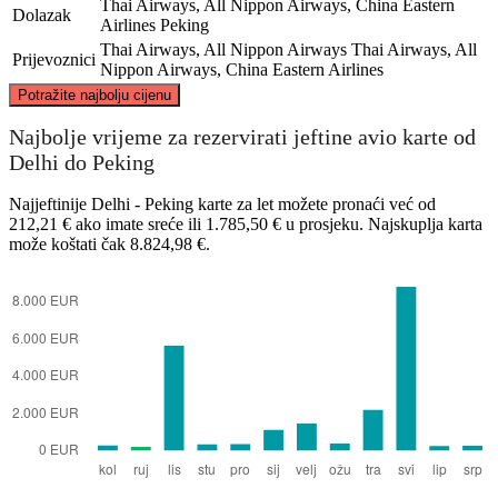
Thai Airways, All Nippon Airways, China Eastern
Dolazak
Airlines
Peking
Thai Airways, All Nippon Airways
Thai Airways, All
Prijevoznici
Nippon Airways, China Eastern Airlines
©
CARTO
, ©
OpenStreetMap
contributors
Potražite najbolju cijenu
Najbolje vrijeme za rezervirati jeftine avio karte od
Delhi do Peking
Beijing
Najjeftinije Delhi - Peking karte za let možete pronaći već od
212,21 € ako imate sreće ili 1.785,50 € u prosjeku. Najskuplja karta
može koštati čak 8.824,98 €.
Delhi