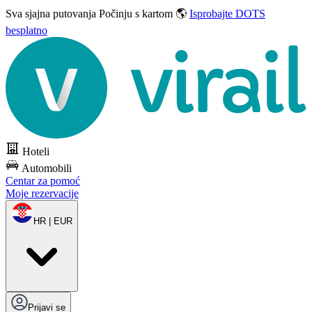
Sva sjajna putovanja
Počinju s kartom 🌎
Isprobajte DOTS
besplatno
Hoteli
Automobili
Centar za pomoć
Moje rezervacije
HR | EUR
Prijavi se