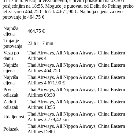
h i 17 min. Postoji 4 veza dnevno, s prvim polaskom na 03:30 i
posljednjim na 18:55. Moguće je putovati od Delhi do Peking preko
let za samo 464,75 € ili čak 4.671,90 €. Najbolja cijena za ovo
putovanje je 464,75 €.
Najniža
464,75 €
cijena
Trajanje
23 h i 17 min
putovanja
Veza po
Thai Airways, All Nippon Airways, China Eastern
danu
Airlines
4
Najniža
Thai Airways, All Nippon Airways, China Eastern
cijena
Airlines
464,75 €
Najviša
Thai Airways, All Nippon Airways, China Eastern
cijena
Airlines
4.671,90 €
Prvi
Thai Airways, All Nippon Airways, China Eastern
odlazak
Airlines
03:30
Zadnji
Thai Airways, All Nippon Airways, China Eastern
odlazak
Airlines
18:55
Thai Airways, All Nippon Airways, China Eastern
Udaljenost
Airlines
3.779,42 km
Thai Airways, All Nippon Airways, China Eastern
Polazak
Airlines
Delhi