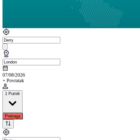
07/08/2026
+ Povratak
1 Putnik
Pretraga