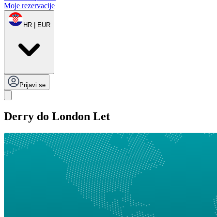
Moje rezervacije
HR | EUR
Prijavi se
Derry do London Let