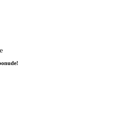
je
 ponude!