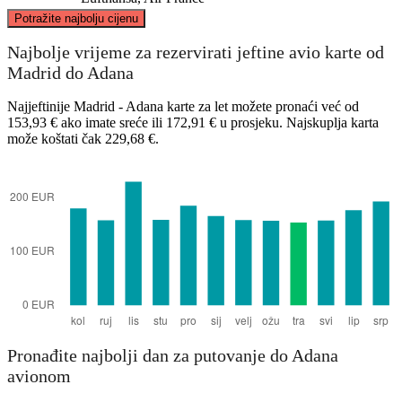
©
CARTO
, ©
OpenStreetMap
contributors
Potražite najbolju cijenu
Najbolje vrijeme za rezervirati jeftine avio karte od
Madrid do Adana
Najjeftinije Madrid - Adana karte za let možete pronaći već od
Madrid
153,93 € ako imate sreće ili 172,91 € u prosjeku. Najskuplja karta
može koštati čak 229,68 €.
Adana
Pronađite najbolji dan za putovanje do Adana
avionom