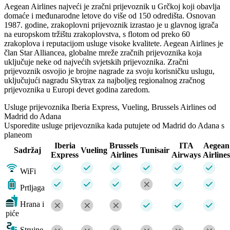
Aegean Airlines najveći je zračni prijevoznik u Grčkoj koji obavlja
domaće i međunarodne letove do više od 150 odredišta. Osnovan
1987. godine, zrakoplovni prijevoznik izrastao je u glavnog igrača
na europskom tržištu zrakoplovstva, s flotom od preko 60
zrakoplova i reputacijom usluge visoke kvalitete. Aegean Airlines je
član Star Alliancea, globalne mreže zračnih prijevoznika koja
uključuje neke od najvećih svjetskih prijevoznika. Zračni
prijevoznik osvojio je brojne nagrade za svoju korisničku uslugu,
uključujući nagradu Skytrax za najboljeg regionalnog zračnog
prijevoznika u Europi devet godina zaredom.
Usluge prijevoznika Iberia Express, Vueling, Brussels Airlines od
Madrid do Adana
Usporedite usluge prijevoznika kada putujete od Madrid do Adana s
planeom
Iberia
Brussels
ITA
Aegean
Sadržaj
Vueling
Tunisair
Express
Airlines
Airways
Airlines
WiFi
Prtljaga
Hrana i
piće
Strujne