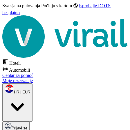
Sva sjajna putovanja
Počinju s kartom 🌎
Isprobajte DOTS
besplatno
Hoteli
Automobili
Centar za pomoć
Moje rezervacije
HR | EUR
Prijavi se