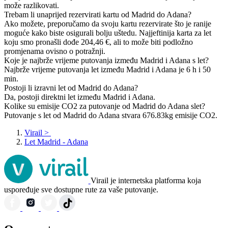
može razlikovati.
Trebam li unaprijed rezervirati kartu od Madrid do Adana?
Ako možete, preporučamo da svoju kartu rezervirate što je ranije
moguće kako biste osigurali bolju uštedu. Najjeftinija karta za let
koju smo pronašli dođe 204,46 €, ali to može biti podložno
promjenama ovisno o potražnji.
Koje je najbrže vrijeme putovanja između Madrid i Adana s let?
Najbrže vrijeme putovanja let između Madrid i Adana je 6 h i 50
min.
Postoji li izravni let od Madrid do Adana?
Da, postoji direktni let između Madrid i Adana.
Kolike su emisije CO2 za putovanje od Madrid do Adana slet?
Putovanje s let od Madrid do Adana stvara 676.83kg emisije CO2.
Virail
>
Let Madrid - Adana
Virail je internetska platforma koja
uspoređuje sve dostupne rute za vaše putovanje.