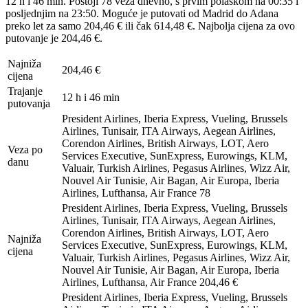
12 h i 46 min. Postoji 78 veza dnevno, s prvim polaskom na 00:35 i
posljednjim na 23:50. Moguće je putovati od Madrid do Adana
preko let za samo 204,46 € ili čak 614,48 €. Najbolja cijena za ovo
putovanje je 204,46 €.
Najniža
204,46 €
cijena
Trajanje
12 h i 46 min
putovanja
President Airlines, Iberia Express, Vueling, Brussels
Airlines, Tunisair, ITA Airways, Aegean Airlines,
Corendon Airlines, British Airways, LOT, Aero
Veza po
Services Executive, SunExpress, Eurowings, KLM,
danu
Valuair, Turkish Airlines, Pegasus Airlines, Wizz Air,
Nouvel Air Tunisie, Air Bagan, Air Europa, Iberia
Airlines, Lufthansa, Air France
78
President Airlines, Iberia Express, Vueling, Brussels
Airlines, Tunisair, ITA Airways, Aegean Airlines,
Corendon Airlines, British Airways, LOT, Aero
Najniža
Services Executive, SunExpress, Eurowings, KLM,
cijena
Valuair, Turkish Airlines, Pegasus Airlines, Wizz Air,
Nouvel Air Tunisie, Air Bagan, Air Europa, Iberia
Airlines, Lufthansa, Air France
204,46 €
President Airlines, Iberia Express, Vueling, Brussels