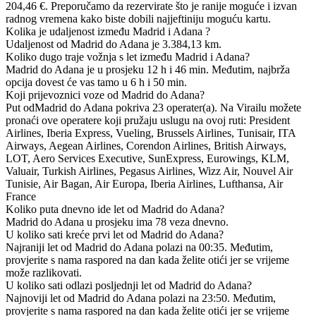
204,46 €. Preporučamo da rezervirate što je ranije moguće i izvan
radnog vremena kako biste dobili najjeftiniju moguću kartu.
Kolika je udaljenost između Madrid i Adana ?
Udaljenost od Madrid do Adana je 3.384,13 km.
Koliko dugo traje vožnja s let između Madrid i Adana?
Madrid do Adana je u prosjeku 12 h i 46 min. Međutim, najbrža
opcija dovest će vas tamo u 6 h i 50 min.
Koji prijevoznici voze od Madrid do Adana?
Put odMadrid do Adana pokriva 23 operater(a). Na Virailu možete
pronaći ove operatere koji pružaju uslugu na ovoj ruti: President
Airlines, Iberia Express, Vueling, Brussels Airlines, Tunisair, ITA
Airways, Aegean Airlines, Corendon Airlines, British Airways,
LOT, Aero Services Executive, SunExpress, Eurowings, KLM,
Valuair, Turkish Airlines, Pegasus Airlines, Wizz Air, Nouvel Air
Tunisie, Air Bagan, Air Europa, Iberia Airlines, Lufthansa, Air
France
Koliko puta dnevno ide let od Madrid do Adana?
Madrid do Adana u prosjeku ima 78 veza dnevno.
U koliko sati kreće prvi let od Madrid do Adana?
Najraniji let od Madrid do Adana polazi na 00:35. Međutim,
provjerite s nama raspored na dan kada želite otići jer se vrijeme
može razlikovati.
U koliko sati odlazi posljednji let od Madrid do Adana?
Najnoviji let od Madrid do Adana polazi na 23:50. Međutim,
provjerite s nama raspored na dan kada želite otići jer se vrijeme