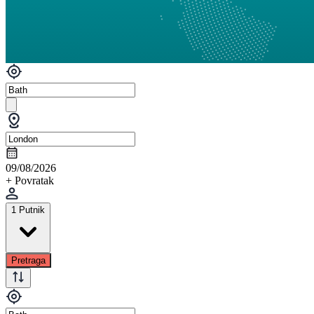
09/08/2026
+ Povratak
1 Putnik
Pretraga