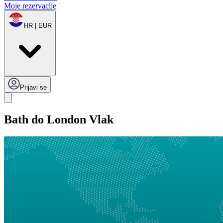
Moje rezervacije
HR | EUR
Prijavi se
Bath do London Vlak