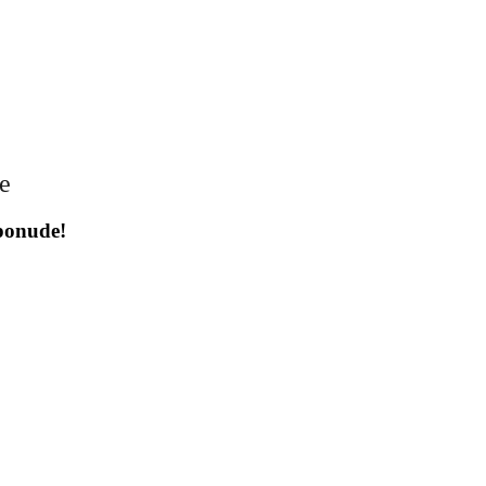
je
 ponude!