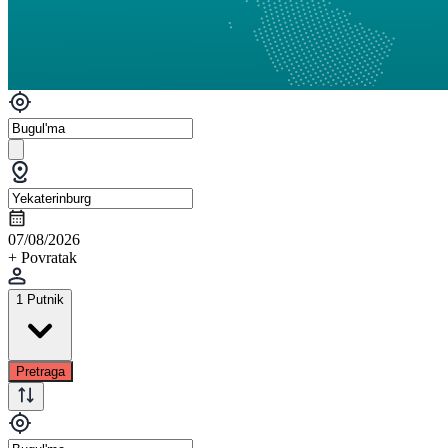
07/08/2026
+ Povratak
1 Putnik
Pretraga