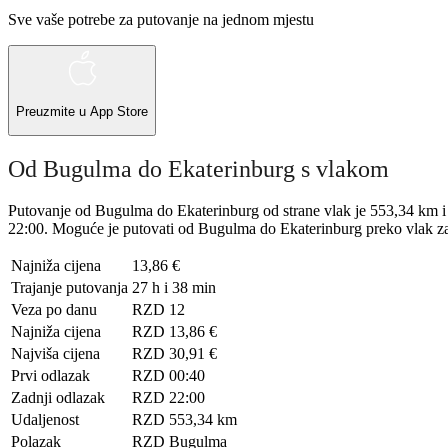
Sve vaše potrebe za putovanje na jednom mjestu
Preuzmite u
App Store
Od Bugulma do Ekaterinburg s vlakom
Putovanje od Bugulma do Ekaterinburg od strane vlak je 553,34 km i t
22:00. Moguće je putovati od Bugulma do Ekaterinburg preko vlak za s
Najniža cijena
13,86 €
Trajanje putovanja
27 h i 38 min
Veza po danu
RZD
12
Najniža cijena
RZD
13,86 €
Najviša cijena
RZD
30,91 €
Prvi odlazak
RZD
00:40
Zadnji odlazak
RZD
22:00
Udaljenost
RZD
553,34 km
Polazak
RZD
Bugulma