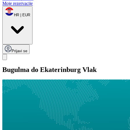
Moje rezervacije
HR | EUR
Prijavi se
Bugulma do Ekaterinburg Vlak