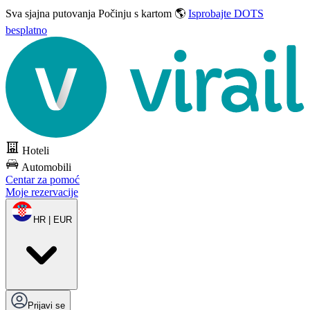
Sva sjajna putovanja
Počinju s kartom 🌎
Isprobajte DOTS
besplatno
Hoteli
Automobili
Centar za pomoć
Moje rezervacije
HR | EUR
Prijavi se