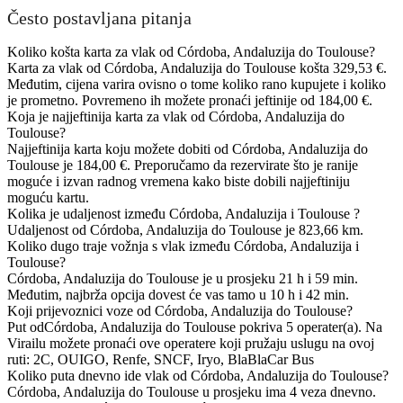
Često postavljana pitanja
Koliko košta karta za vlak od Córdoba, Andaluzija do Toulouse?
Karta za vlak od Córdoba, Andaluzija do Toulouse košta 329,53 €.
Međutim, cijena varira ovisno o tome koliko rano kupujete i koliko
je prometno. Povremeno ih možete pronaći jeftinije od 184,00 €.
Koja je najjeftinija karta za vlak od Córdoba, Andaluzija do
Toulouse?
Najjeftinija karta koju možete dobiti od Córdoba, Andaluzija do
Toulouse je 184,00 €. Preporučamo da rezervirate što je ranije
moguće i izvan radnog vremena kako biste dobili najjeftiniju
moguću kartu.
Kolika je udaljenost između Córdoba, Andaluzija i Toulouse ?
Udaljenost od Córdoba, Andaluzija do Toulouse je 823,66 km.
Koliko dugo traje vožnja s vlak između Córdoba, Andaluzija i
Toulouse?
Córdoba, Andaluzija do Toulouse je u prosjeku 21 h i 59 min.
Međutim, najbrža opcija dovest će vas tamo u 10 h i 42 min.
Koji prijevoznici voze od Córdoba, Andaluzija do Toulouse?
Put odCórdoba, Andaluzija do Toulouse pokriva 5 operater(a). Na
Virailu možete pronaći ove operatere koji pružaju uslugu na ovoj
ruti: 2C, OUIGO, Renfe, SNCF, Iryo, BlaBlaCar Bus
Koliko puta dnevno ide vlak od Córdoba, Andaluzija do Toulouse?
Córdoba, Andaluzija do Toulouse u prosjeku ima 4 veza dnevno.