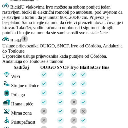
Bicikl
U vlakovima Iryo možete sa sobom ponijeti jedan
rastavljeni bicikl ili električni romobil po autobusu, pod uvjetom da
je stavljen u torbu i da je unutar 90x120x40 cm. Prijevoz je
besplatan! Samo imajte na umu da ćete vi preuzeti utovar, čuvanje i
istovar. Također, vodite računa o udobnosti i sigurnosti drugih
putnika i imajte na umu da ste sami snosili sve nastale štete.
Bicikl
Usluge prijevoznika OUIGO, SNCF, Iryo od Córdoba, Andaluzija
do Toulouse
Usporedite usluge prijevoznika kada putujete od Córdoba,
Andaluzija do Toulouse s trainom
Sadržaj
OUIGO
SNCF
Iryo
BlaBlaCar Bus
WiFi
Strujne utičnice
Prtljaga
Hrana i piće
Mirna zona
Pristupačnost