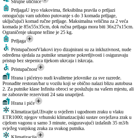
Strujne utičnice
Prtljaga
U iryo vlakovima, fleksibilna pravila o prtljazi
omogućuju vam udobno putovanje s do 3 komada prtljage,
uključujući komad ručne prtljage. Maksimalna veličina za 2 veća
komada je 85x55x35cm, dok ručna prtljaga mora biti 36x27x15cm.
Ograničenje ukupne težine je 25 kg.
Prtljaga
Pristupačnost
Vlakovi iryo dizajnirani su za inkluzivnost, nude
određena sjedala za putnike smanjene pokretljivosti i osiguravaju
pristup bez stepenica tijekom ukrcaja i iskrcaja.
Pristupačnost
Hrana i piće
iryo nudi kvalitetne jelovnike za sve razrede.
Pronađite restoran/bar u vozilu koji se obično nalazi blizu autobusa
2. Za putnike klase Infinita obroci se poslužuju na vašem mjestu, ali
ne zaboravite rezervirati 24 sata unaprijed.
Hrana i piće
Klimatizacija
Uživajte u svježem i ugodnom zraku u vlaku
ETR1000; njegov vrhunski klimatizacijski sustav osvježava zrak u
cijelom vagonu u samo 3 minute, osiguravajući izdašnih 35 m3/h
svježeg vanjskog zraka za svakog putnika.
Klimatizacija