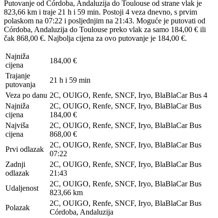
Putovanje od Córdoba, Andaluzija do Toulouse od strane vlak je
823,66 km i traje 21 h i 59 min. Postoji 4 veza dnevno, s prvim
polaskom na 07:22 i posljednjim na 21:43. Moguće je putovati od
Córdoba, Andaluzija do Toulouse preko vlak za samo 184,00 € ili
čak 868,00 €. Najbolja cijena za ovo putovanje je 184,00 €.
Najniža
184,00 €
cijena
Trajanje
21 h i 59 min
putovanja
Veza po danu
2C, OUIGO, Renfe, SNCF, Iryo, BlaBlaCar Bus
4
Najniža
2C, OUIGO, Renfe, SNCF, Iryo, BlaBlaCar Bus
cijena
184,00 €
Najviša
2C, OUIGO, Renfe, SNCF, Iryo, BlaBlaCar Bus
cijena
868,00 €
2C, OUIGO, Renfe, SNCF, Iryo, BlaBlaCar Bus
Prvi odlazak
07:22
Zadnji
2C, OUIGO, Renfe, SNCF, Iryo, BlaBlaCar Bus
odlazak
21:43
2C, OUIGO, Renfe, SNCF, Iryo, BlaBlaCar Bus
Udaljenost
823,66 km
2C, OUIGO, Renfe, SNCF, Iryo, BlaBlaCar Bus
Polazak
Córdoba, Andaluzija