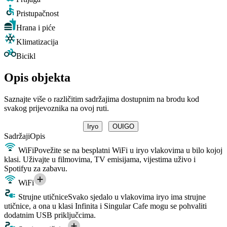
Pristupačnost
Hrana i piće
Klimatizacija
Bicikl
Opis objekta
Saznajte više o različitim sadržajima dostupnim na brodu kod
svakog prijevoznika na ovoj ruti.
Iryo
OUIGO
Sadržaji
Opis
WiFi
Povežite se na besplatni WiFi u iryo vlakovima u bilo kojoj
klasi. Uživajte u filmovima, TV emisijama, vijestima uživo i
Spotifyu za zabavu.
WiFi
Strujne utičnice
Svako sjedalo u vlakovima iryo ima strujne
utičnice, a ona u klasi Infinita i Singular Cafe mogu se pohvaliti
dodatnim USB priključcima.