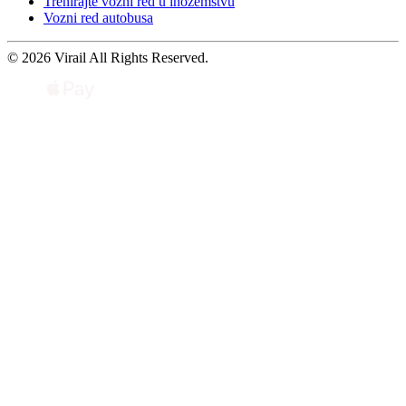
Trenirajte vozni red u inozemstvu
Vozni red autobusa
© 2026 Virail All Rights Reserved.