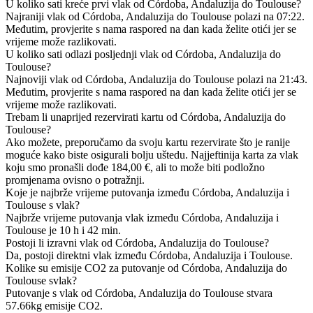
U koliko sati kreće prvi vlak od Córdoba, Andaluzija do Toulouse?
Najraniji vlak od Córdoba, Andaluzija do Toulouse polazi na 07:22.
Međutim, provjerite s nama raspored na dan kada želite otići jer se
vrijeme može razlikovati.
U koliko sati odlazi posljednji vlak od Córdoba, Andaluzija do
Toulouse?
Najnoviji vlak od Córdoba, Andaluzija do Toulouse polazi na 21:43.
Međutim, provjerite s nama raspored na dan kada želite otići jer se
vrijeme može razlikovati.
Trebam li unaprijed rezervirati kartu od Córdoba, Andaluzija do
Toulouse?
Ako možete, preporučamo da svoju kartu rezervirate što je ranije
moguće kako biste osigurali bolju uštedu. Najjeftinija karta za vlak
koju smo pronašli dođe 184,00 €, ali to može biti podložno
promjenama ovisno o potražnji.
Koje je najbrže vrijeme putovanja između Córdoba, Andaluzija i
Toulouse s vlak?
Najbrže vrijeme putovanja vlak između Córdoba, Andaluzija i
Toulouse je 10 h i 42 min.
Postoji li izravni vlak od Córdoba, Andaluzija do Toulouse?
Da, postoji direktni vlak između Córdoba, Andaluzija i Toulouse.
Kolike su emisije CO2 za putovanje od Córdoba, Andaluzija do
Toulouse svlak?
Putovanje s vlak od Córdoba, Andaluzija do Toulouse stvara
57.66kg emisije CO2.