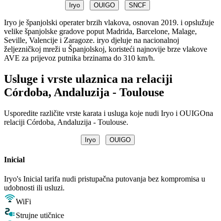
Iryo
OUIGO
SNCF
Iryo je španjolski operater brzih vlakova, osnovan 2019. i opslužuje
velike španjolske gradove poput Madrida, Barcelone, Malage,
Seville, Valencije i Zaragoze. iryo djeluje na nacionalnoj
željezničkoj mreži u Španjolskoj, koristeći najnovije brze vlakove
AVE za prijevoz putnika brzinama do 310 km/h.
Usluge i vrste ulaznica na relaciji
Córdoba, Andaluzija - Toulouse
Usporedite različite vrste karata i usluga koje nudi Iryo i OUIGOna
relaciji Córdoba, Andaluzija - Toulouse.
Iryo
OUIGO
Inicial
Iryo's Inicial tarifa nudi pristupačna putovanja bez kompromisa u
udobnosti ili usluzi.
WiFi
Strujne utičnice