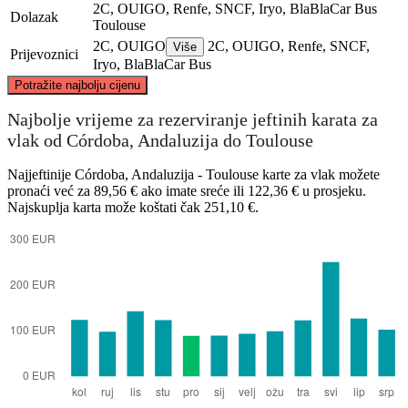
2C, OUIGO, Renfe, SNCF, Iryo, BlaBlaCar Bus
Dolazak
Toulouse
2C, OUIGO
2C, OUIGO, Renfe, SNCF,
Više
Prijevoznici
Iryo, BlaBlaCar Bus
©
CARTO
, ©
OpenStreetMap
contributors
Potražite najbolju cijenu
Toulouse
Najbolje vrijeme za rezerviranje jeftinih karata za
vlak od Córdoba, Andaluzija do Toulouse
Najjeftinije Córdoba, Andaluzija - Toulouse karte za vlak možete
pronaći već za 89,56 € ako imate sreće ili 122,36 € u prosjeku.
Najskuplja karta može koštati čak 251,10 €.
Cordova