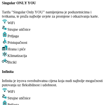
Singular ONLY YOU
Tarifa "Singular Only YOU" namijenjena je poduzetnicima i
tvrtkama, te pruža najbolje uvjete za promjene i otkazivanja karte.
WiFi
Strujne utičnice
Prtljaga
Pristupačnost
Hrana i piće
Klimatizacija
Bicikl
Infinita
Infinita je iryova sveobuhvatna cijena koja nudi najbolje mogućnosti
putovanja uz fleksibilnost i udobnost.
WiFi
Strujne utičnice
Prtljaga