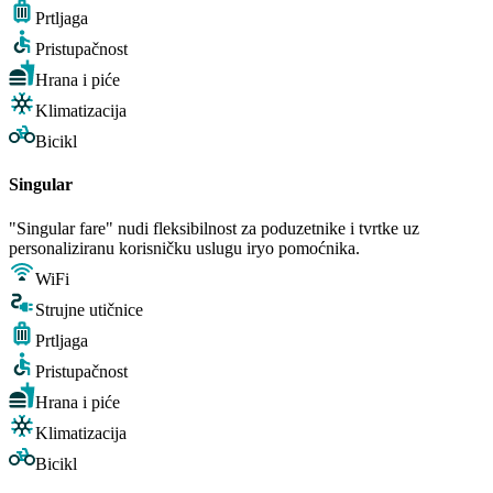
Prtljaga
Pristupačnost
Hrana i piće
Klimatizacija
Bicikl
Singular
"Singular fare" nudi fleksibilnost za poduzetnike i tvrtke uz
personaliziranu korisničku uslugu iryo pomoćnika.
WiFi
Strujne utičnice
Prtljaga
Pristupačnost
Hrana i piće
Klimatizacija
Bicikl