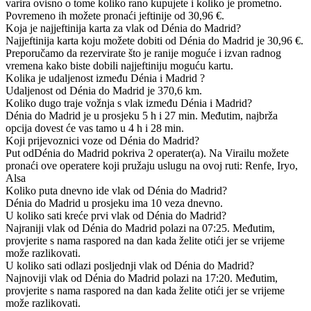
varira ovisno o tome koliko rano kupujete i koliko je prometno.
Povremeno ih možete pronaći jeftinije od 30,96 €.
Koja je najjeftinija karta za vlak od Dénia do Madrid?
Najjeftinija karta koju možete dobiti od Dénia do Madrid je 30,96 €.
Preporučamo da rezervirate što je ranije moguće i izvan radnog
vremena kako biste dobili najjeftiniju moguću kartu.
Kolika je udaljenost između Dénia i Madrid ?
Udaljenost od Dénia do Madrid je 370,6 km.
Koliko dugo traje vožnja s vlak između Dénia i Madrid?
Dénia do Madrid je u prosjeku 5 h i 27 min. Međutim, najbrža
opcija dovest će vas tamo u 4 h i 28 min.
Koji prijevoznici voze od Dénia do Madrid?
Put odDénia do Madrid pokriva 2 operater(a). Na Virailu možete
pronaći ove operatere koji pružaju uslugu na ovoj ruti: Renfe, Iryo,
Alsa
Koliko puta dnevno ide vlak od Dénia do Madrid?
Dénia do Madrid u prosjeku ima 10 veza dnevno.
U koliko sati kreće prvi vlak od Dénia do Madrid?
Najraniji vlak od Dénia do Madrid polazi na 07:25. Međutim,
provjerite s nama raspored na dan kada želite otići jer se vrijeme
može razlikovati.
U koliko sati odlazi posljednji vlak od Dénia do Madrid?
Najnoviji vlak od Dénia do Madrid polazi na 17:20. Međutim,
provjerite s nama raspored na dan kada želite otići jer se vrijeme
može razlikovati.