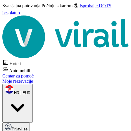
Sva sjajna putovanja
Počinju s kartom 🌎
Isprobajte DOTS
besplatno
Hoteli
Automobili
Centar za pomoć
Moje rezervacije
HR | EUR
Prijavi se