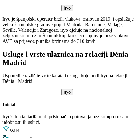
Iryo
Iryo je španjolski operater brzih vlakova, osnovan 2019. i opslužuje
velike španjolske gradove poput Madrida, Barcelone, Malage,
Seville, Valencije i Zaragoze. iryo djeluje na nacionalnoj
željezničkoj mreži u Španjolskoj, koristeći najnovije brze vlakove
AVE za prijevoz putnika brzinama do 310 km/h.
Usluge i vrste ulaznica na relaciji Dénia -
Madrid
Usporedite različite vrste karata i usluga koje nudi Iryona relaciji
Dénia - Madrid.
Iryo
Inicial
Iryo's Inicial tarifa nudi pristupačna putovanja bez kompromisa u
udobnosti ili usluzi.
WiFi