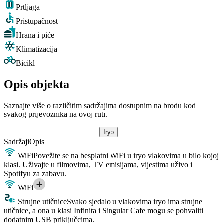
Prtljaga
Pristupačnost
Hrana i piće
Klimatizacija
Bicikl
Opis objekta
Saznajte više o različitim sadržajima dostupnim na brodu kod
svakog prijevoznika na ovoj ruti.
Iryo
Sadržaji
Opis
WiFi
Povežite se na besplatni WiFi u iryo vlakovima u bilo kojoj
klasi. Uživajte u filmovima, TV emisijama, vijestima uživo i
Spotifyu za zabavu.
WiFi
Strujne utičnice
Svako sjedalo u vlakovima iryo ima strujne
utičnice, a ona u klasi Infinita i Singular Cafe mogu se pohvaliti
dodatnim USB priključcima.