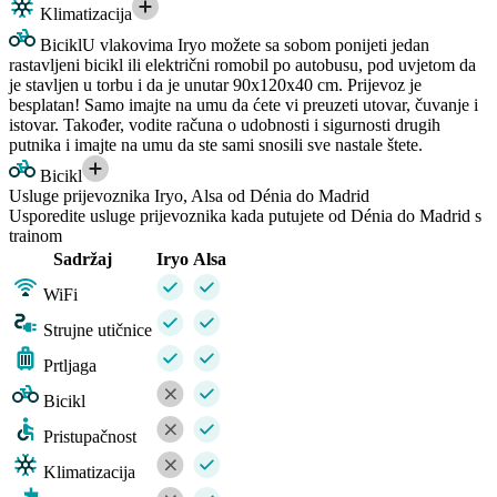
Klimatizacija
Bicikl
U vlakovima Iryo možete sa sobom ponijeti jedan
rastavljeni bicikl ili električni romobil po autobusu, pod uvjetom da
je stavljen u torbu i da je unutar 90x120x40 cm. Prijevoz je
besplatan! Samo imajte na umu da ćete vi preuzeti utovar, čuvanje i
istovar. Također, vodite računa o udobnosti i sigurnosti drugih
putnika i imajte na umu da ste sami snosili sve nastale štete.
Bicikl
Usluge prijevoznika Iryo, Alsa od Dénia do Madrid
Usporedite usluge prijevoznika kada putujete od Dénia do Madrid s
trainom
Sadržaj
Iryo
Alsa
WiFi
Strujne utičnice
Prtljaga
Bicikl
Pristupačnost
Klimatizacija