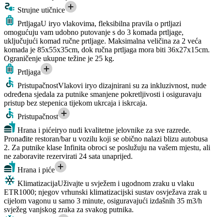
Strujne utičnice
Prtljaga
U iryo vlakovima, fleksibilna pravila o prtljazi
omogućuju vam udobno putovanje s do 3 komada prtljage,
uključujući komad ručne prtljage. Maksimalna veličina za 2 veća
komada je 85x55x35cm, dok ručna prtljaga mora biti 36x27x15cm.
Ograničenje ukupne težine je 25 kg.
Prtljaga
Pristupačnost
Vlakovi iryo dizajnirani su za inkluzivnost, nude
određena sjedala za putnike smanjene pokretljivosti i osiguravaju
pristup bez stepenica tijekom ukrcaja i iskrcaja.
Pristupačnost
Hrana i piće
iryo nudi kvalitetne jelovnike za sve razrede.
Pronađite restoran/bar u vozilu koji se obično nalazi blizu autobusa
2. Za putnike klase Infinita obroci se poslužuju na vašem mjestu, ali
ne zaboravite rezervirati 24 sata unaprijed.
Hrana i piće
Klimatizacija
Uživajte u svježem i ugodnom zraku u vlaku
ETR1000; njegov vrhunski klimatizacijski sustav osvježava zrak u
cijelom vagonu u samo 3 minute, osiguravajući izdašnih 35 m3/h
svježeg vanjskog zraka za svakog putnika.