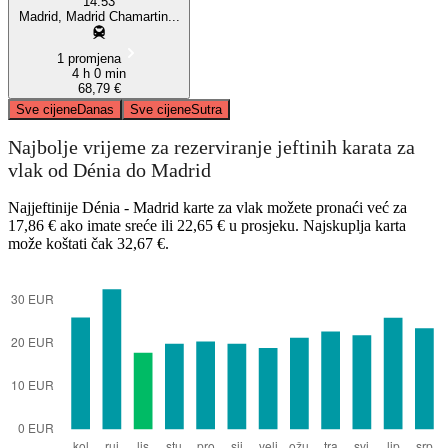
14:53
Madrid, Madrid Chamartin...
1 promjena
4 h 0 min
68,79 €
Sve cijene
Danas
Sve cijene
Sutra
Najbolje vrijeme za rezerviranje jeftinih karata za
vlak od Dénia do Madrid
Najjeftinije Dénia - Madrid karte za vlak možete pronaći već za
17,86 € ako imate sreće ili 22,65 € u prosjeku. Najskuplja karta
može koštati čak 32,67 €.