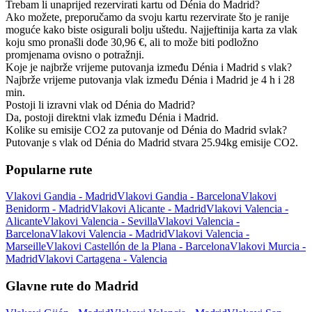
Trebam li unaprijed rezervirati kartu od Dénia do Madrid?
Ako možete, preporučamo da svoju kartu rezervirate što je ranije
moguće kako biste osigurali bolju uštedu. Najjeftinija karta za vlak
koju smo pronašli dođe 30,96 €, ali to može biti podložno
promjenama ovisno o potražnji.
Koje je najbrže vrijeme putovanja između Dénia i Madrid s vlak?
Najbrže vrijeme putovanja vlak između Dénia i Madrid je 4 h i 28
min.
Postoji li izravni vlak od Dénia do Madrid?
Da, postoji direktni vlak između Dénia i Madrid.
Kolike su emisije CO2 za putovanje od Dénia do Madrid svlak?
Putovanje s vlak od Dénia do Madrid stvara 25.94kg emisije CO2.
Popularne rute
Vlakovi Gandia - Madrid
Vlakovi Gandia - Barcelona
Vlakovi
Benidorm - Madrid
Vlakovi Alicante - Madrid
Vlakovi Valencia -
Alicante
Vlakovi Valencia - Sevilla
Vlakovi Valencia -
Barcelona
Vlakovi Valencia - Madrid
Vlakovi Valencia -
Marseille
Vlakovi Castellón de la Plana - Barcelona
Vlakovi Murcia -
Madrid
Vlakovi Cartagena - Valencia
Glavne rute do Madrid