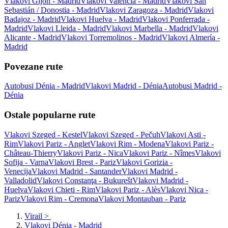
Vlakovi Gijón - Madrid
Vlakovi Valencia - Madrid
Vlakovi San
Sebastián / Donostia - Madrid
Vlakovi Zaragoza - Madrid
Vlakovi
Badajoz - Madrid
Vlakovi Huelva - Madrid
Vlakovi Ponferrada -
Madrid
Vlakovi Lleida - Madrid
Vlakovi Marbella - Madrid
Vlakovi
Alicante - Madrid
Vlakovi Torremolinos - Madrid
Vlakovi Almería -
Madrid
Povezane rute
Autobusi Dénia - Madrid
Vlakovi Madrid - Dénia
Autobusi Madrid -
Dénia
Ostale popularne rute
Vlakovi Szeged - Kestel
Vlakovi Szeged - Pečuh
Vlakovi Asti -
Rim
Vlakovi Pariz - Anglet
Vlakovi Rim - Modena
Vlakovi Pariz -
Château-Thierry
Vlakovi Pariz - Nica
Vlakovi Pariz - Nîmes
Vlakovi
Sofija - Varna
Vlakovi Brest - Pariz
Vlakovi Gorizia -
Venecija
Vlakovi Madrid - Santander
Vlakovi Madrid -
Valladolid
Vlakovi Constanţa - Bukurešt
Vlakovi Madrid -
Huelva
Vlakovi Chieti - Rim
Vlakovi Pariz - Alès
Vlakovi Nica -
Pariz
Vlakovi Rim - Cremona
Vlakovi Montauban - Pariz
Virail
>
Vlakovi Dénia - Madrid