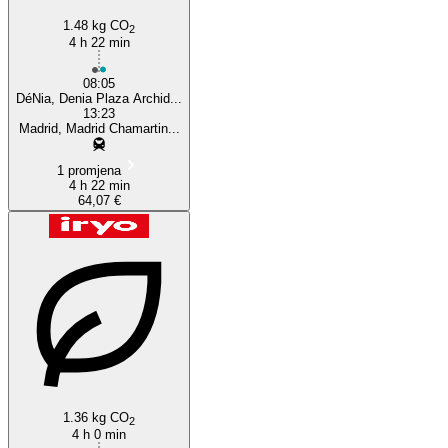
1.48 kg CO
2
4 h 22 min
08:05
DéNia, Denia Plaza Archid...
13:23
Madrid, Madrid Chamartin...
1 promjena
4 h 22 min
64,07 €
1.36 kg CO
2
4 h 0 min