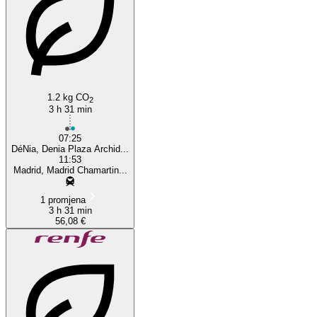
Denia
1.2 kg CO
2
3 h 31 min
07:25
DéNia, Denia Plaza Archid...
11:53
Madrid, Madrid Chamartin...
1 promjena
3 h 31 min
56,08 €