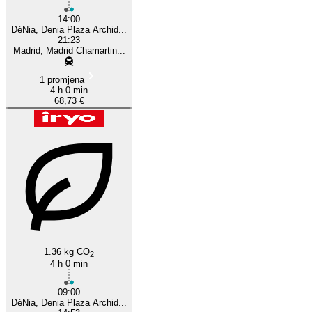
14:00
DéNia, Denia Plaza Archid...
21:23
Madrid, Madrid Chamartin...
1 promjena
4 h 0 min
68,73 €
1.36 kg CO
2
4 h 0 min
09:00
DéNia, Denia Plaza Archid...