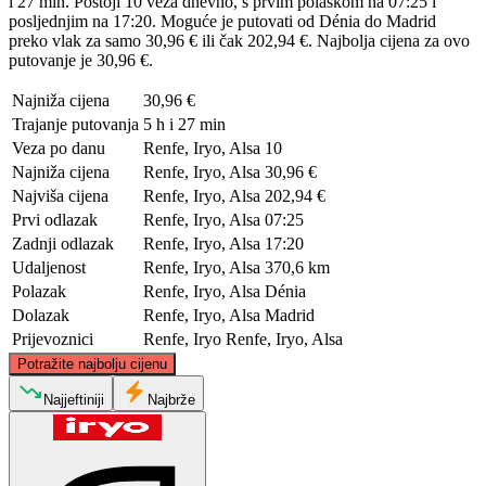
i 27 min. Postoji 10 veza dnevno, s prvim polaskom na 07:25 i
posljednjim na 17:20. Moguće je putovati od Dénia do Madrid
preko vlak za samo 30,96 € ili čak 202,94 €. Najbolja cijena za ovo
putovanje je 30,96 €.
Najniža cijena
30,96 €
Trajanje putovanja
5 h i 27 min
Veza po danu
Renfe, Iryo, Alsa
10
Najniža cijena
Renfe, Iryo, Alsa
30,96 €
Najviša cijena
Renfe, Iryo, Alsa
202,94 €
Prvi odlazak
Renfe, Iryo, Alsa
07:25
Zadnji odlazak
Renfe, Iryo, Alsa
17:20
Udaljenost
Renfe, Iryo, Alsa
370,6 km
Polazak
Renfe, Iryo, Alsa
Dénia
Dolazak
Renfe, Iryo, Alsa
Madrid
Prijevoznici
Renfe, Iryo
Renfe, Iryo, Alsa
©
CARTO
, ©
OpenStreetMap
contributors
Potražite najbolju cijenu
Najjeftiniji
Najbrže
Madrid