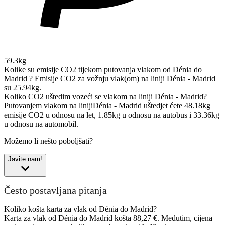
59.3kg
Kolike su emisije CO2 tijekom putovanja vlakom od Dénia do
Madrid ?
Emisije CO2 za vožnju vlak(om) na liniji Dénia - Madrid
su 25.94kg.
Koliko CO2 uštedim vozeći se vlakom na liniji Dénia - Madrid?
Putovanjem vlakom na linijiDénia - Madrid uštedjet ćete 48.18kg
emisije CO2 u odnosu na let, 1.85kg u odnosu na autobus i 33.36kg
u odnosu na automobil.
Možemo li nešto poboljšati?
Javite nam!
Često postavljana pitanja
Koliko košta karta za vlak od Dénia do Madrid?
Karta za vlak od Dénia do Madrid košta 88,27 €. Međutim, cijena