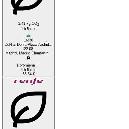
1.41 kg CO
2
4 h 8 min
16:30
DéNia, Denia Plaza Archid...
22:08
Madrid, Madrid Chamartin...
1 promjena
4 h 8 min
58,54 €