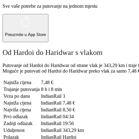
Sve vaše potrebe za putovanje na jednom mjestu
Preuzmite u
App Store
Od Hardoi do Haridwar s vlakom
Putovanje od Hardoi do Haridwar od strane vlak je 343,29 km i traje 
Moguće je putovati od Hardoi do Haridwar preko vlak za samo 7,48 € i
Najniža cijena
7,48 €
Trajanje putovanja
8 h i 8 min
Veza po danu
IndianRail
3
Najniža cijena
IndianRail
7,48 €
Najviša cijena
IndianRail
8,50 €
Prvi odlazak
IndianRail
04:34
Zadnji odlazak
IndianRail
19:56
Udaljenost
IndianRail
343,29 km
Polazak
IndianRail
Hardoi