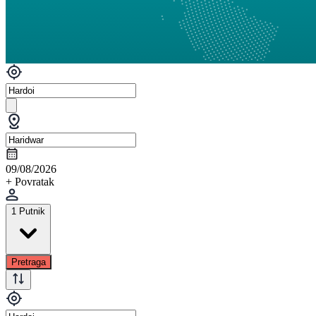
09/08/2026
+ Povratak
1 Putnik
Pretraga