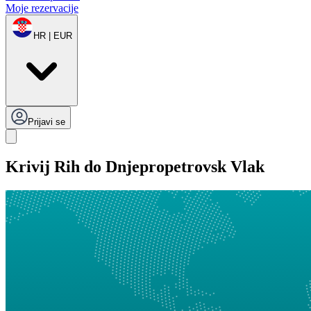
Moje rezervacije
HR | EUR
Prijavi se
Krivij Rih do Dnjepropetrovsk Vlak