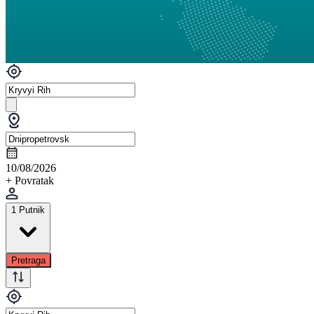
10/08/2026
+ Povratak
1 Putnik
Pretraga