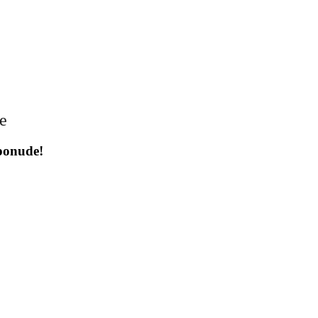
je
 ponude!