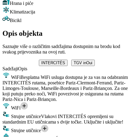
Hrana i piće
Klimatizacija
Bicikl
Opis objekta
Saznajte više o različitim sadržajima dostupnim na brodu kod
svakog prijevoznika na ovoj ruti.
INTERCITÉS
TGV inOui
Sadržaji
Opis
WiFi
Besplatna WiFi usluga dostupna je za vas na odabranim
INTERCITÉS rutama, posebice Pariz-Clermont-Ferrand, Pariz-
Limoges-Toulouse, Marseille-Bordeaux i Pariz-Briançon. Za one
koji putuju preko noći, WiFi povezivost je osigurana na rutama
Pariz-Nica i Pariz-Briançon.
WiFi
Strujne utičnice
Vlakovi INTERCITÉS opremljeni su
standardnim EU utičnicama s dvije točke. Uključite i uključite!
Strujne utičnice