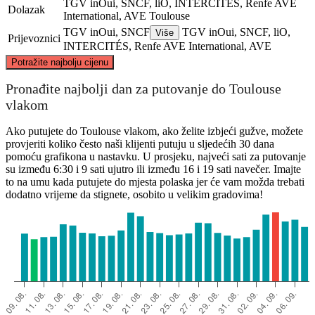
TGV inOui, SNCF, liO, INTERCITÉS, Renfe AVE
Dolazak
International, AVE
Toulouse
TGV inOui, SNCF
TGV inOui, SNCF, liO,
Više
Prijevoznici
INTERCITÉS, Renfe AVE International, AVE
©
CARTO
, ©
OpenStreetMap
contributors
Potražite najbolju cijenu
Toulouse
Pronađite najbolji dan za putovanje do Toulouse
vlakom
Ako putujete do Toulouse vlakom, ako želite izbjeći gužve, možete
provjeriti koliko često naši klijenti putuju u sljedećih 30 dana
pomoću grafikona u nastavku. U prosjeku, najveći sati za putovanje
su između 6:30 i 9 sati ujutro ili između 16 i 19 sati navečer. Imajte
to na umu kada putujete do mjesta polaska jer će vam možda trebati
dodatno vrijeme da stignete, osobito u velikim gradovima!
Málaga