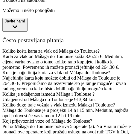
u odnosu na automobil.
Možemo li nešto poboljšati?
Javite nam!
Često postavljana pitanja
Koliko košta karta za vlak od Málaga do Toulouse?
Karta za vlak od Málaga do Toulouse košta 326,55 €. Međutim,
cijena varira ovisno o tome koliko rano kupujete i koliko je
prometno. Povremeno ih možete pronaći jeftinije od 264,30 €.
Koja je najjeftinija karta za vlak od Málaga do Toulouse?
Najjeftinija karta koju možete dobiti od Málaga do Toulouse je
264,30 €. Preporučamo da rezervirate što je ranije moguće i izvan
radnog vremena kako biste dobili najjeftiniju moguću kartu.
Kolika je udaljenost između Málaga i Toulouse ?
Udaljenost od Málaga do Toulouse je 913,84 km.
Koliko dugo traje vožnja s vlak između Málaga i Toulouse?
Málaga do Toulouse je u prosjeku 14 h i 15 min. Međutim, najbrža
opcija dovest će vas tamo u 12 h i 19 min.
Koji prijevoznici voze od Málaga do Toulouse?
Put odMálaga do Toulouse pokriva 5 operater(a). Na Virailu možete
pronaći ove operatere koji pružaju uslugu na ovoj ruti: TGV inOui,