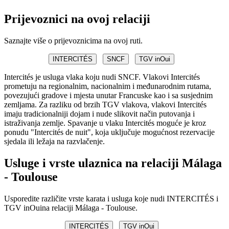
Prijevoznici na ovoj relaciji
Saznajte više o prijevoznicima na ovoj ruti.
INTERCITÉS
SNCF
TGV inOui
Intercités je usluga vlaka koju nudi SNCF. Vlakovi Intercités
prometuju na regionalnim, nacionalnim i međunarodnim rutama,
povezujući gradove i mjesta unutar Francuske kao i sa susjednim
zemljama. Za razliku od brzih TGV vlakova, vlakovi Intercités
imaju tradicionalniji dojam i nude slikovit način putovanja i
istraživanja zemlje. Spavanje u vlaku Intercités moguće je kroz
ponudu "Intercités de nuit", koja uključuje mogućnost rezervacije
sjedala ili ležaja na razvlačenje.
Usluge i vrste ulaznica na relaciji Málaga
- Toulouse
Usporedite različite vrste karata i usluga koje nudi INTERCITÉS i
TGV inOuina relaciji Málaga - Toulouse.
INTERCITÉS
TGV inOui