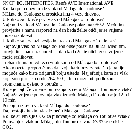
SNCF, liO, INTERCITÉS, Renfe AVE International, AVE
Koliko puta dnevno ide vlak od Málaga do Toulouse?
Málaga do Toulouse u prosjeku ima 4 veza dnevno.
U koliko sati kreće prvi vlak od Málaga do Toulouse?
Najraniji vlak od Málaga do Toulouse polazi na 05:52. Međutim,
provjerite s nama raspored na dan kada želite otići jer se vrijeme
može razlikovati.
U koliko sati odlazi posljednji vlak od Málaga do Toulouse?
Najnoviji vlak od Málaga do Toulouse polazi na 08:22. Međutim,
provjerite s nama raspored na dan kada želite otići jer se vrijeme
može razlikovati.
Trebam li unaprijed rezervirati kartu od Málaga do Toulouse?
Ako možete, preporučamo da svoju kartu rezervirate što je ranije
moguće kako biste osigurali bolju uštedu. Najjeftinija karta za vlak
koju smo pronašli dođe 264,30 €, ali to može biti podložno
promjenama ovisno o potražnji.
Koje je najbrže vrijeme putovanja između Málaga i Toulouse s vlak?
Najbrže vrijeme putovanja vlak između Málaga i Toulouse je 12 h i
19 min.
Postoji li izravni vlak od Málaga do Toulouse?
Da, postoji direktni vlak između Málaga i Toulouse.
Kolike su emisije CO2 za putovanje od Málaga do Toulouse svlak?
Putovanje s vlak od Málaga do Toulouse stvara 63.97kg emisije
CO2.