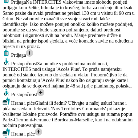
Prtljaga
Na INTERCITÉS vlakovima imate slobodu ponijeti
prtljagu koju želite, bilo da je to kovčeg, torba za noćenje ili ruksak.
Samo pazite da svaki predmet ne prelazi 130 cm u visinu ili 90 cm u
širinu. Ne zaboravite označiti sve svoje stvari radi lakše
identifikacije. Iako možete ponijeti onoliko koliko možete podnijeti,
pobrinite se da sve bude sigurno pohranjeno, dajući prednost
udobnosti i sigurnosti svih na brodu. Manje predmete držite u
blizini, na primjer ispod sjedala, a veće komade stavite na određena
mjesta ili uz prolaz.
Prtljaga
Pristupačnost
Za putnike s problemima mobilnosti,
INTERCITÉS nudi uslugu 'Accès Plus'. To pruža namjensku
pomoć od stanice izravno do sjedala u vlaku. Preporučljivo je da
putnici kontaktiraju 'Accès Plus' nakon što osiguraju svoje karte i
osiguraju da se dogovori najmanje 48 sati prije planiranog polaska.
Pristupačnost
Hrana i piće
Gladni ili žedni? Uživajte u našoj usluzi hrane i
pića na sjedalu. Jelovnik 'Nos Territoires Gourmands' prikazuje
kvalitetne lokalne proizvode. Potražite ovu uslugu na rutama poput
Pariz-Clermont-Ferrance i Bordeaux-Marseille, kao i na odabranim
noćnim putovanjima.
Hrana i piće