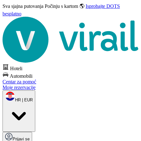
Sva sjajna putovanja
Počinju s kartom 🌎
Isprobajte DOTS
besplatno
Hoteli
Automobili
Centar za pomoć
Moje rezervacije
HR | EUR
Prijavi se