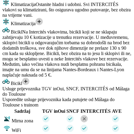
Klimatizacija
Ostanite hladni i udobni. Svi INTERCITÉS
vlakovi su klimatizirani, što osigurava ugodno putovanje, bez obzira
na vrijeme vani.
Klimatizacija
Bicikl
Na Intercités vlakovima, bicikli koji se ne sklapaju
zahtijevaju 10 € kotizacije u trenutku rezervacije. U međuvremenu,
sklopivi bicikli u odgovarajućim torbama su dobrodošli na brod bez
dodatnih troškova, sve dok njihove dimenzije ne prelaze 130 x 90
cm kada su sklopljene. Bicikli, bez obzira na to jesu li sklopivi ili ne,
mogu se besplatno uvesti u neke Intercités vlakove bez rezervacije.
Međutim, iako većina vlakova nudi besplatnu pohranu bicikala,
imajte na umu da se na linijama Nantes-Bordeaux i Nantes-Lyon
naplaćuje naknada od 5 €.
Bicikl
Usluge prijevoznika TGV inOui, SNCF, INTERCITÉS od Málaga
do Toulouse
Usporedite usluge prijevoznika kada putujete od Málaga do
Toulouse s trainom
Sadržaj
TGV inOui
SNCF
INTERCITÉS
AVE
Mirna zona
WiFi