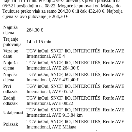
traje 14 h i 15 min. Postoji 4 veza dnevno, s prvim polaskom na
05:52 i posljednjim na 08:22. Moguće je putovati od Málaga do
Toulouse preko vlak za samo 264,30 € ili čak 432,40 €. Najbolja
cijena za ovo putovanje je 264,30 €.
Najniža
264,30 €
cijena
Trajanje
14 h i 15 min
putovanja
Veza po
TGV inOui, SNCF, liO, INTERCITÉS, Renfe AVE
danu
International, AVE
4
Najniža
TGV inOui, SNCF, liO, INTERCITÉS, Renfe AVE
cijena
International, AVE
264,30 €
Najviša
TGV inOui, SNCF, liO, INTERCITÉS, Renfe AVE
cijena
International, AVE
432,40 €
Prvi
TGV inOui, SNCF, liO, INTERCITÉS, Renfe AVE
odlazak
International, AVE
05:52
Zadnji
TGV inOui, SNCF, liO, INTERCITÉS, Renfe AVE
odlazak
International, AVE
08:22
TGV inOui, SNCF, liO, INTERCITÉS, Renfe AVE
Udaljenost
International, AVE
913,84 km
TGV inOui, SNCF, liO, INTERCITÉS, Renfe AVE
Polazak
International, AVE
Málaga