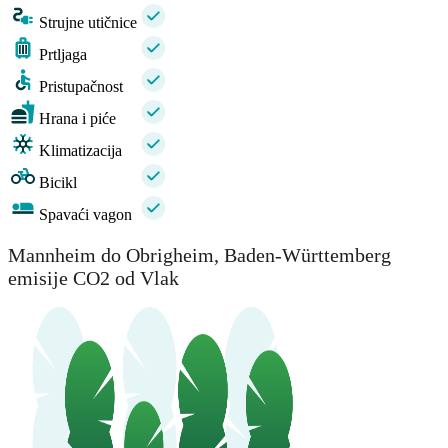
Strujne utičnice
Prtljaga
Pristupačnost
Hrana i piće
Klimatizacija
Bicikl
Spavaći vagon
Mannheim do Obrigheim, Baden-Württemberg
emisije CO2 od Vlak