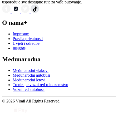
uspoređuje sve dostupne rute za vaše putovanje.
O nama+
Impresum
Pravila privatnosti
Uvjeti i odredbe
Insights
Međunarodna
Međunarodni vlakovi
Međunarodni autobusi
Međunarodni letovi
Trenirajte vozni red u inozemstvu
Vozni red autobusa
© 2026 Virail All Rights Reserved.