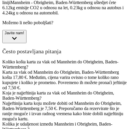
linijiMannheim - Obrigheim, Baden-Württemberg uštedjet ćete
6.12kg emisije CO2 u odnosu na let, 0.23kg u odnosu na autobus i
4.24kg u odnosu na automobil.
Možemo li nešto poboljšati?
Javite nam!
Često postavljana pitanja
Koliko košta karta za vlak od Mannheim do Obrigheim, Baden-
Württemberg?
Karta za vlak od Mannheim do Obrigheim, Baden-Württemberg
košta 17,80 €. Međutim, cijena varira ovisno o tome koliko rano
kupujete i koliko je prometno. Povremeno ih možete pronaći jeftinije
od 7,50 €.
Koja je najjeftinija karta za vlak od Mannheim do Obrigheim,
Baden-Württemberg?
Najjeftinija karta koju možete dobiti od Mannheim do Obrigheim,
Baden-Württemberg je 7,50 €. Preporučamo da rezervirate što je
ranije moguće i izvan radnog vremena kako biste dobili najjeftiniju
moguću kartu.
Kolika je udaljenost između Mannheim i Obrigheim, Baden-