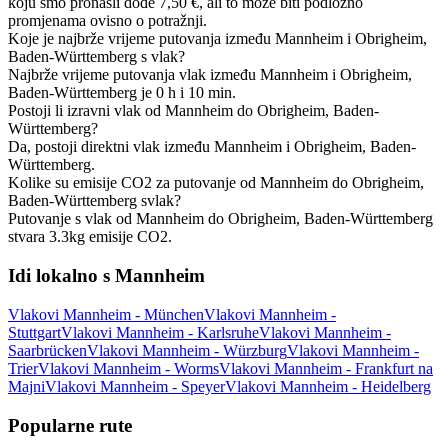
koju smo pronašli dođe 7,50 €, ali to može biti podložno
promjenama ovisno o potražnji.
Koje je najbrže vrijeme putovanja između Mannheim i Obrigheim,
Baden-Württemberg s vlak?
Najbrže vrijeme putovanja vlak između Mannheim i Obrigheim,
Baden-Württemberg je 0 h i 10 min.
Postoji li izravni vlak od Mannheim do Obrigheim, Baden-
Württemberg?
Da, postoji direktni vlak između Mannheim i Obrigheim, Baden-
Württemberg.
Kolike su emisije CO2 za putovanje od Mannheim do Obrigheim,
Baden-Württemberg svlak?
Putovanje s vlak od Mannheim do Obrigheim, Baden-Württemberg
stvara 3.3kg emisije CO2.
Idi lokalno s Mannheim
Vlakovi Mannheim - München
Vlakovi Mannheim -
Stuttgart
Vlakovi Mannheim - Karlsruhe
Vlakovi Mannheim -
Saarbrücken
Vlakovi Mannheim - Würzburg
Vlakovi Mannheim -
Trier
Vlakovi Mannheim - Worms
Vlakovi Mannheim - Frankfurt na
Majni
Vlakovi Mannheim - Speyer
Vlakovi Mannheim - Heidelberg
Popularne rute