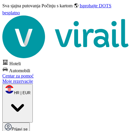
Sva sjajna putovanja
Počinju s kartom 🌎
Isprobajte DOTS
besplatno
Hoteli
Automobili
Centar za pomoć
Moje rezervacije
HR | EUR
Prijavi se