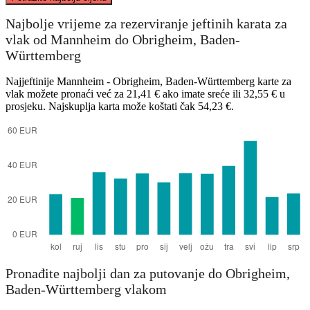
Najbolje vrijeme za rezerviranje jeftinih karata za
vlak od Mannheim do Obrigheim, Baden-
Mannheim
Württemberg
Najjeftinije Mannheim - Obrigheim, Baden-Württemberg karte za
vlak možete pronaći već za 21,41 € ako imate sreće ili 32,55 € u
prosjeku. Najskuplja karta može koštati čak 54,23 €.
Obrigheim, BW
Pronađite najbolji dan za putovanje do Obrigheim,
Baden-Württemberg vlakom