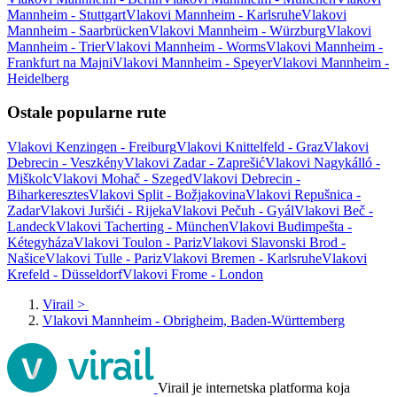
Mannheim - Stuttgart
Vlakovi Mannheim - Karlsruhe
Vlakovi
Mannheim - Saarbrücken
Vlakovi Mannheim - Würzburg
Vlakovi
Mannheim - Trier
Vlakovi Mannheim - Worms
Vlakovi Mannheim -
Frankfurt na Majni
Vlakovi Mannheim - Speyer
Vlakovi Mannheim -
Heidelberg
Ostale popularne rute
Vlakovi Kenzingen - Freiburg
Vlakovi Knittelfeld - Graz
Vlakovi
Debrecin - Veszkény
Vlakovi Zadar - Zaprešić
Vlakovi Nagykálló -
Miškolc
Vlakovi Mohač - Szeged
Vlakovi Debrecin -
Biharkeresztes
Vlakovi Split - Božjakovina
Vlakovi Repušnica -
Zadar
Vlakovi Juršići - Rijeka
Vlakovi Pečuh - Gyál
Vlakovi Beč -
Landeck
Vlakovi Tacherting - München
Vlakovi Budimpešta -
Kétegyháza
Vlakovi Toulon - Pariz
Vlakovi Slavonski Brod -
Našice
Vlakovi Tulle - Pariz
Vlakovi Bremen - Karlsruhe
Vlakovi
Krefeld - Düsseldorf
Vlakovi Frome - London
Virail
>
Vlakovi Mannheim - Obrigheim, Baden-Württemberg
Virail je internetska platforma koja