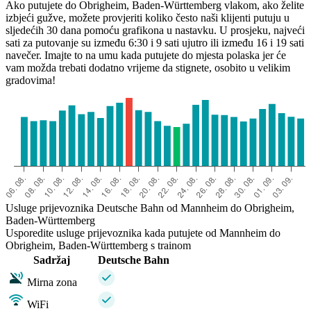
Ako putujete do Obrigheim, Baden-Württemberg vlakom, ako želite
izbjeći gužve, možete provjeriti koliko često naši klijenti putuju u
sljedećih 30 dana pomoću grafikona u nastavku. U prosjeku, najveći
sati za putovanje su između 6:30 i 9 sati ujutro ili između 16 i 19 sati
navečer. Imajte to na umu kada putujete do mjesta polaska jer će
vam možda trebati dodatno vrijeme da stignete, osobito u velikim
gradovima!
Usluge prijevoznika Deutsche Bahn od Mannheim do Obrigheim,
Baden-Württemberg
Usporedite usluge prijevoznika kada putujete od Mannheim do
Obrigheim, Baden-Württemberg s trainom
Sadržaj
Deutsche Bahn
Mirna zona
WiFi