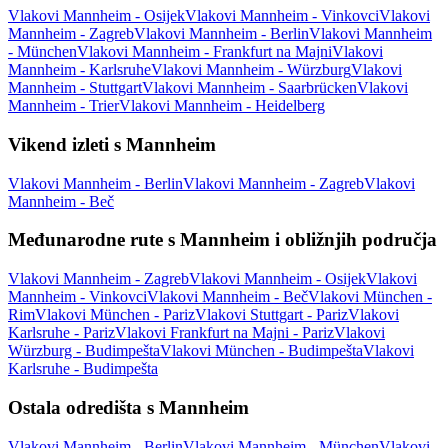
Vlakovi Mannheim - Osijek
Vlakovi Mannheim - Vinkovci
Vlakovi
Mannheim - Zagreb
Vlakovi Mannheim - Berlin
Vlakovi Mannheim
- München
Vlakovi Mannheim - Frankfurt na Majni
Vlakovi
Mannheim - Karlsruhe
Vlakovi Mannheim - Würzburg
Vlakovi
Mannheim - Stuttgart
Vlakovi Mannheim - Saarbrücken
Vlakovi
Mannheim - Trier
Vlakovi Mannheim - Heidelberg
Vikend izleti s Mannheim
Vlakovi Mannheim - Berlin
Vlakovi Mannheim - Zagreb
Vlakovi
Mannheim - Beč
Međunarodne rute s Mannheim i obližnjih područja
Vlakovi Mannheim - Zagreb
Vlakovi Mannheim - Osijek
Vlakovi
Mannheim - Vinkovci
Vlakovi Mannheim - Beč
Vlakovi München -
Rim
Vlakovi München - Pariz
Vlakovi Stuttgart - Pariz
Vlakovi
Karlsruhe - Pariz
Vlakovi Frankfurt na Majni - Pariz
Vlakovi
Würzburg - Budimpešta
Vlakovi München - Budimpešta
Vlakovi
Karlsruhe - Budimpešta
Ostala odredišta s Mannheim
Vlakovi Mannheim - Berlin
Vlakovi Mannheim - München
Vlakovi