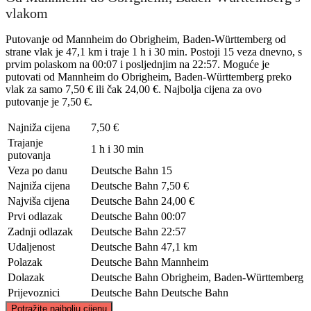
vlakom
Putovanje od Mannheim do Obrigheim, Baden-Württemberg od
strane vlak je 47,1 km i traje 1 h i 30 min. Postoji 15 veza dnevno, s
prvim polaskom na 00:07 i posljednjim na 22:57. Moguće je
putovati od Mannheim do Obrigheim, Baden-Württemberg preko
vlak za samo 7,50 € ili čak 24,00 €. Najbolja cijena za ovo
putovanje je 7,50 €.
Najniža cijena
7,50 €
Trajanje
1 h i 30 min
putovanja
Veza po danu
Deutsche Bahn
15
Najniža cijena
Deutsche Bahn
7,50 €
Najviša cijena
Deutsche Bahn
24,00 €
Prvi odlazak
Deutsche Bahn
00:07
Zadnji odlazak
Deutsche Bahn
22:57
Udaljenost
Deutsche Bahn
47,1 km
Polazak
Deutsche Bahn
Mannheim
Dolazak
Deutsche Bahn
Obrigheim, Baden-Württemberg
Prijevoznici
Deutsche Bahn
Deutsche Bahn
©
CARTO
, ©
OpenStreetMap
contributors
Potražite najbolju cijenu