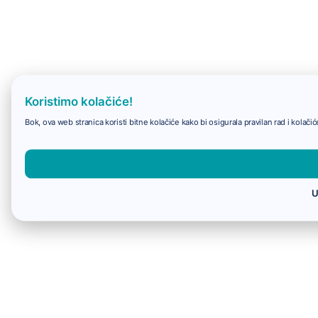
Koristimo kolačiće!
Bok, ova web stranica koristi bitne kolačiće kako bi osigurala pravilan rad i kolač
U