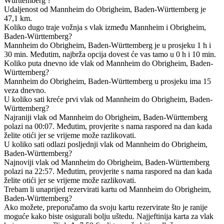
Württemberg ?
Udaljenost od Mannheim do Obrigheim, Baden-Württemberg je
47,1 km.
Koliko dugo traje vožnja s vlak između Mannheim i Obrigheim,
Baden-Württemberg?
Mannheim do Obrigheim, Baden-Württemberg je u prosjeku 1 h i
30 min. Međutim, najbrža opcija dovest će vas tamo u 0 h i 10 min.
Koliko puta dnevno ide vlak od Mannheim do Obrigheim, Baden-
Württemberg?
Mannheim do Obrigheim, Baden-Württemberg u prosjeku ima 15
veza dnevno.
U koliko sati kreće prvi vlak od Mannheim do Obrigheim, Baden-
Württemberg?
Najraniji vlak od Mannheim do Obrigheim, Baden-Württemberg
polazi na 00:07. Međutim, provjerite s nama raspored na dan kada
želite otići jer se vrijeme može razlikovati.
U koliko sati odlazi posljednji vlak od Mannheim do Obrigheim,
Baden-Württemberg?
Najnoviji vlak od Mannheim do Obrigheim, Baden-Württemberg
polazi na 22:57. Međutim, provjerite s nama raspored na dan kada
želite otići jer se vrijeme može razlikovati.
Trebam li unaprijed rezervirati kartu od Mannheim do Obrigheim,
Baden-Württemberg?
Ako možete, preporučamo da svoju kartu rezervirate što je ranije
moguće kako biste osigurali bolju uštedu. Najjeftinija karta za vlak