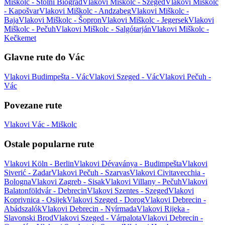
Miškolc - Stolni Biograd
Vlakovi Miškolc - Szeged
Vlakovi Miškolc
- Kapošvar
Vlakovi Miškolc - Andzabeg
Vlakovi Miškolc -
Baja
Vlakovi Miškolc - Šopron
Vlakovi Miškolc - Jegersek
Vlakovi
Miškolc - Pečuh
Vlakovi Miškolc - Salgótarján
Vlakovi Miškolc -
Kečkemet
Glavne rute do Vác
Vlakovi Budimpešta - Vác
Vlakovi Szeged - Vác
Vlakovi Pečuh -
Vác
Povezane rute
Vlakovi Vác - Miškolc
Ostale popularne rute
Vlakovi Köln - Berlin
Vlakovi Dévaványa - Budimpešta
Vlakovi
Siverić - Zadar
Vlakovi Pečuh - Szarvas
Vlakovi Civitavecchia -
Bologna
Vlakovi Zagreb - Sisak
Vlakovi Villany - Pečuh
Vlakovi
Balatonföldvár - Debrecin
Vlakovi Szentes - Szeged
Vlakovi
Koprivnica - Osijek
Vlakovi Szeged - Dorog
Vlakovi Debrecin -
Abádszalók
Vlakovi Debrecin - Nyírmada
Vlakovi Rijeka -
Slavonski Brod
Vlakovi Szeged - Várpalota
Vlakovi Debrecin -