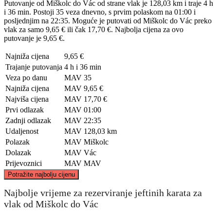
Putovanje od Miškolc do Vác od strane vlak je 128,03 km i traje 4 h
i 36 min. Postoji 35 veza dnevno, s prvim polaskom na 01:00 i
posljednjim na 22:35. Moguće je putovati od Miškolc do Vác preko
vlak za samo 9,65 € ili čak 17,70 €. Najbolja cijena za ovo
putovanje je 9,65 €.
Najniža cijena
9,65 €
Trajanje putovanja
4 h i 36 min
Veza po danu
MAV
35
Najniža cijena
MAV
9,65 €
Najviša cijena
MAV
17,70 €
Prvi odlazak
MAV
01:00
Zadnji odlazak
MAV
22:35
Udaljenost
MAV
128,03 km
Polazak
MAV
Miškolc
Dolazak
MAV
Vác
Prijevoznici
MAV
MAV
©
CARTO
, ©
OpenStreetMap
contributors
Potražite najbolju cijenu
Najbolje vrijeme za rezerviranje jeftinih karata za
vlak od Miškolc do Vác
Miskolc