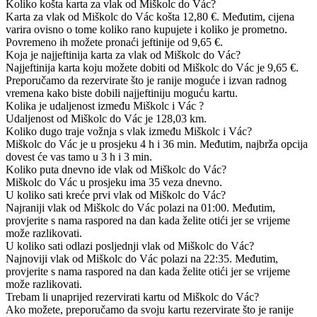
Koliko košta karta za vlak od Miškolc do Vác?
Karta za vlak od Miškolc do Vác košta 12,80 €. Međutim, cijena
varira ovisno o tome koliko rano kupujete i koliko je prometno.
Povremeno ih možete pronaći jeftinije od 9,65 €.
Koja je najjeftinija karta za vlak od Miškolc do Vác?
Najjeftinija karta koju možete dobiti od Miškolc do Vác je 9,65 €.
Preporučamo da rezervirate što je ranije moguće i izvan radnog
vremena kako biste dobili najjeftiniju moguću kartu.
Kolika je udaljenost između Miškolc i Vác ?
Udaljenost od Miškolc do Vác je 128,03 km.
Koliko dugo traje vožnja s vlak između Miškolc i Vác?
Miškolc do Vác je u prosjeku 4 h i 36 min. Međutim, najbrža opcija
dovest će vas tamo u 3 h i 3 min.
Koliko puta dnevno ide vlak od Miškolc do Vác?
Miškolc do Vác u prosjeku ima 35 veza dnevno.
U koliko sati kreće prvi vlak od Miškolc do Vác?
Najraniji vlak od Miškolc do Vác polazi na 01:00. Međutim,
provjerite s nama raspored na dan kada želite otići jer se vrijeme
može razlikovati.
U koliko sati odlazi posljednji vlak od Miškolc do Vác?
Najnoviji vlak od Miškolc do Vác polazi na 22:35. Međutim,
provjerite s nama raspored na dan kada želite otići jer se vrijeme
može razlikovati.
Trebam li unaprijed rezervirati kartu od Miškolc do Vác?
Ako možete, preporučamo da svoju kartu rezervirate što je ranije