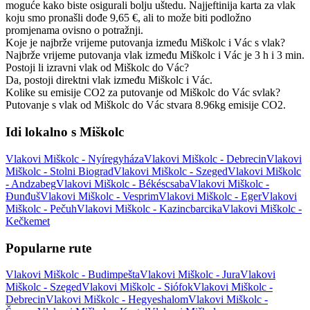
moguće kako biste osigurali bolju uštedu. Najjeftinija karta za vlak
koju smo pronašli dođe 9,65 €, ali to može biti podložno
promjenama ovisno o potražnji.
Koje je najbrže vrijeme putovanja između Miškolc i Vác s vlak?
Najbrže vrijeme putovanja vlak između Miškolc i Vác je 3 h i 3 min.
Postoji li izravni vlak od Miškolc do Vác?
Da, postoji direktni vlak između Miškolc i Vác.
Kolike su emisije CO2 za putovanje od Miškolc do Vác svlak?
Putovanje s vlak od Miškolc do Vác stvara 8.96kg emisije CO2.
Idi lokalno s Miškolc
Vlakovi Miškolc - Nyíregyháza
Vlakovi Miškolc - Debrecin
Vlakovi
Miškolc - Stolni Biograd
Vlakovi Miškolc - Szeged
Vlakovi Miškolc
- Andzabeg
Vlakovi Miškolc - Békéscsaba
Vlakovi Miškolc -
Đunđuš
Vlakovi Miškolc - Vesprim
Vlakovi Miškolc - Eger
Vlakovi
Miškolc - Pečuh
Vlakovi Miškolc - Kazincbarcika
Vlakovi Miškolc -
Kečkemet
Popularne rute
Vlakovi Miškolc - Budimpešta
Vlakovi Miškolc - Jura
Vlakovi
Miškolc - Szeged
Vlakovi Miškolc - Siófok
Vlakovi Miškolc -
Debrecin
Vlakovi Miškolc - Hegyeshalom
Vlakovi Miškolc -