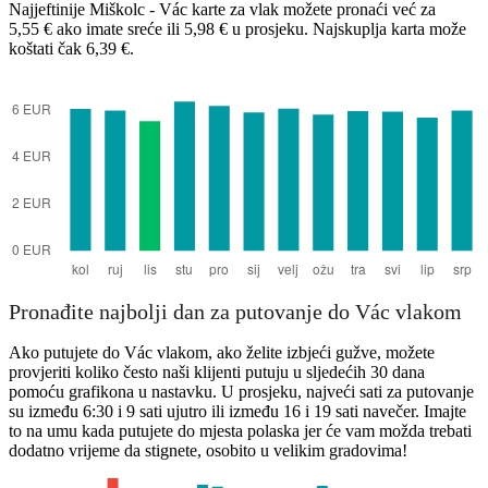
Najjeftinije Miškolc - Vác karte za vlak možete pronaći već za
5,55 € ako imate sreće ili 5,98 € u prosjeku. Najskuplja karta može
koštati čak 6,39 €.
Vác
Pronađite najbolji dan za putovanje do Vác vlakom
Ako putujete do Vác vlakom, ako želite izbjeći gužve, možete
provjeriti koliko često naši klijenti putuju u sljedećih 30 dana
pomoću grafikona u nastavku. U prosjeku, najveći sati za putovanje
su između 6:30 i 9 sati ujutro ili između 16 i 19 sati navečer. Imajte
to na umu kada putujete do mjesta polaska jer će vam možda trebati
dodatno vrijeme da stignete, osobito u velikim gradovima!