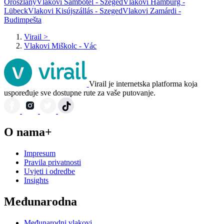
Oroszlány
Vlakovi Sambotel - Szeged
Vlakovi Hamburg -
Lübeck
Vlakovi Kisújszállás - Szeged
Vlakovi Zamárdi -
Budimpešta
Virail
>
Vlakovi Miškolc - Vác
Virail je internetska platforma koja
uspoređuje sve dostupne rute za vaše putovanje.
O nama+
Impresum
Pravila privatnosti
Uvjeti i odredbe
Insights
Međunarodna
Međunarodni vlakovi