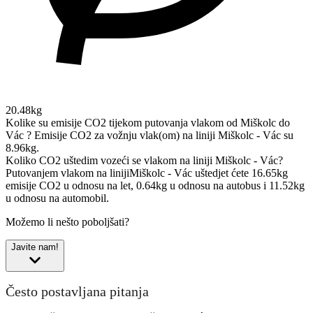
20.48kg
Kolike su emisije CO2 tijekom putovanja vlakom od Miškolc do
Vác ?
Emisije CO2 za vožnju vlak(om) na liniji Miškolc - Vác su
8.96kg.
Koliko CO2 uštedim vozeći se vlakom na liniji Miškolc - Vác?
Putovanjem vlakom na linijiMiškolc - Vác uštedjet ćete 16.65kg
emisije CO2 u odnosu na let, 0.64kg u odnosu na autobus i 11.52kg
u odnosu na automobil.
Možemo li nešto poboljšati?
Javite nam!
Često postavljana pitanja