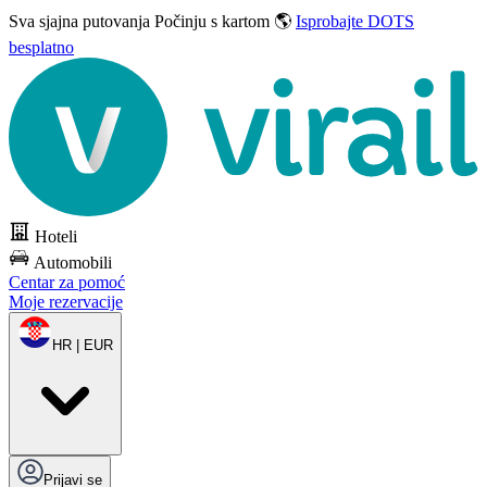
Sva sjajna putovanja
Počinju s kartom 🌎
Isprobajte DOTS
besplatno
Hoteli
Automobili
Centar za pomoć
Moje rezervacije
HR | EUR
Prijavi se