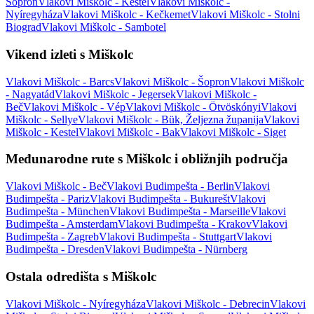
Šopron
Vlakovi Miškolc - Kestel
Vlakovi Miškolc -
Nyíregyháza
Vlakovi Miškolc - Kečkemet
Vlakovi Miškolc - Stolni
Biograd
Vlakovi Miškolc - Sambotel
Vikend izleti s Miškolc
Vlakovi Miškolc - Barcs
Vlakovi Miškolc - Šopron
Vlakovi Miškolc
- Nagyatád
Vlakovi Miškolc - Jegersek
Vlakovi Miškolc -
Beč
Vlakovi Miškolc - Vép
Vlakovi Miškolc - Ötvöskónyi
Vlakovi
Miškolc - Sellye
Vlakovi Miškolc - Bük, Željezna županija
Vlakovi
Miškolc - Kestel
Vlakovi Miškolc - Bak
Vlakovi Miškolc - Siget
Međunarodne rute s Miškolc i obližnjih područja
Vlakovi Miškolc - Beč
Vlakovi Budimpešta - Berlin
Vlakovi
Budimpešta - Pariz
Vlakovi Budimpešta - Bukurešt
Vlakovi
Budimpešta - München
Vlakovi Budimpešta - Marseille
Vlakovi
Budimpešta - Amsterdam
Vlakovi Budimpešta - Krakov
Vlakovi
Budimpešta - Zagreb
Vlakovi Budimpešta - Stuttgart
Vlakovi
Budimpešta - Dresden
Vlakovi Budimpešta - Nürnberg
Ostala odredišta s Miškolc
Vlakovi Miškolc - Nyíregyháza
Vlakovi Miškolc - Debrecin
Vlakovi