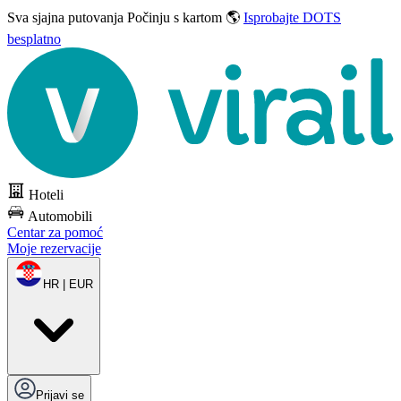
Sva sjajna putovanja
Počinju s kartom 🌎
Isprobajte DOTS
besplatno
Hoteli
Automobili
Centar za pomoć
Moje rezervacije
HR | EUR
Prijavi se