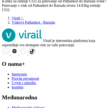
Kolike su emisije CO2 za putovanje od Pathankot do Barnala svlak?
Putovanje s vlak od Pathankot do Barnala stvara 14.83kg emisije
CO2.
Virail
>
Vlakovi Pathankot - Barnala
Virail je internetska platforma koja
uspoređuje sve dostupne rute za vaše putovanje.
O nama+
Impresum
Pravila privatnosti
Uvjeti i odredbe
Insights
Međunarodna
Međunarodni vlakovi