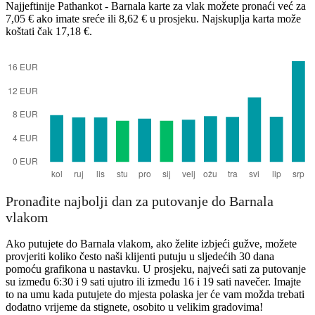
Najjeftinije Pathankot - Barnala karte za vlak možete pronaći već za
7,05 € ako imate sreće ili 8,62 € u prosjeku. Najskuplja karta može
koštati čak 17,18 €.
Barnala
Pronađite najbolji dan za putovanje do Barnala
vlakom
Ako putujete do Barnala vlakom, ako želite izbjeći gužve, možete
provjeriti koliko često naši klijenti putuju u sljedećih 30 dana
pomoću grafikona u nastavku. U prosjeku, najveći sati za putovanje
su između 6:30 i 9 sati ujutro ili između 16 i 19 sati navečer. Imajte
to na umu kada putujete do mjesta polaska jer će vam možda trebati
dodatno vrijeme da stignete, osobito u velikim gradovima!