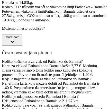
Barnala su 14.83kg.
Koliko CO2 uštedim vozeći se vlakom na liniji Pathankot - Barnala?
Putovanjem vlakom na linijiPathankot - Barnala uštedjet ćete
27.54kg emisije CO2 u odnosu na let, 1.06kg u odnosu na autobus i
19.07kg u odnosu na automobil.
Možemo li nešto poboljšati?
Javite nam!
Često postavljana pitanja
Koliko košta karta za vlak od Pathankot do Barnala?
Karta za vlak od Pathankot do Barnala košta 3,77 €. Međutim,
cijena varira ovisno o tome koliko rano kupujete i koliko je
prometno. Povremeno ih možete pronaći jeftinije od 1,40 €.
Koja je najjeftinija karta za vlak od Pathankot do Barnala?
Najjeftinija karta koju možete dobiti od Pathankot do Barnala je
1,40 €. Preporučamo da rezervirate što je ranije moguće i izvan
radnog vremena kako biste dobili najjeftiniju moguću kartu.
Kolika je udaljenost između Pathankot i Barnala ?
Udaljenost od Pathankot do Barnala je 211,87 km.
Koliko dugo traje vožnja s vlak između Pathankot i Barnala?