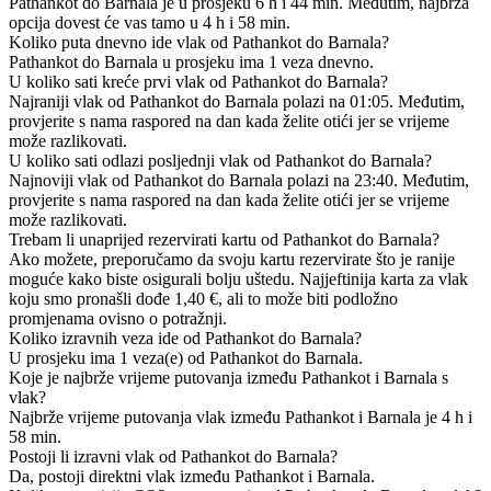
Pathankot do Barnala je u prosjeku 6 h i 44 min. Međutim, najbrža
opcija dovest će vas tamo u 4 h i 58 min.
Koliko puta dnevno ide vlak od Pathankot do Barnala?
Pathankot do Barnala u prosjeku ima 1 veza dnevno.
U koliko sati kreće prvi vlak od Pathankot do Barnala?
Najraniji vlak od Pathankot do Barnala polazi na 01:05. Međutim,
provjerite s nama raspored na dan kada želite otići jer se vrijeme
može razlikovati.
U koliko sati odlazi posljednji vlak od Pathankot do Barnala?
Najnoviji vlak od Pathankot do Barnala polazi na 23:40. Međutim,
provjerite s nama raspored na dan kada želite otići jer se vrijeme
može razlikovati.
Trebam li unaprijed rezervirati kartu od Pathankot do Barnala?
Ako možete, preporučamo da svoju kartu rezervirate što je ranije
moguće kako biste osigurali bolju uštedu. Najjeftinija karta za vlak
koju smo pronašli dođe 1,40 €, ali to može biti podložno
promjenama ovisno o potražnji.
Koliko izravnih veza ide od Pathankot do Barnala?
U prosjeku ima 1 veza(e) od Pathankot do Barnala.
Koje je najbrže vrijeme putovanja između Pathankot i Barnala s
vlak?
Najbrže vrijeme putovanja vlak između Pathankot i Barnala je 4 h i
58 min.
Postoji li izravni vlak od Pathankot do Barnala?
Da, postoji direktni vlak između Pathankot i Barnala.