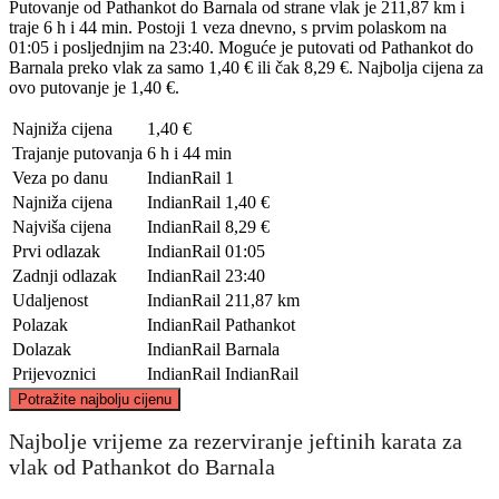
Putovanje od Pathankot do Barnala od strane vlak je 211,87 km i
traje 6 h i 44 min. Postoji 1 veza dnevno, s prvim polaskom na
01:05 i posljednjim na 23:40. Moguće je putovati od Pathankot do
Barnala preko vlak za samo 1,40 € ili čak 8,29 €. Najbolja cijena za
ovo putovanje je 1,40 €.
Najniža cijena
1,40 €
Trajanje putovanja
6 h i 44 min
Veza po danu
IndianRail
1
Najniža cijena
IndianRail
1,40 €
Najviša cijena
IndianRail
8,29 €
Prvi odlazak
IndianRail
01:05
Zadnji odlazak
IndianRail
23:40
Udaljenost
IndianRail
211,87 km
Polazak
IndianRail
Pathankot
Dolazak
IndianRail
Barnala
Prijevoznici
IndianRail
IndianRail
©
CARTO
, ©
OpenStreetMap
contributors
Potražite najbolju cijenu
Pathankot
Najbolje vrijeme za rezerviranje jeftinih karata za
vlak od Pathankot do Barnala