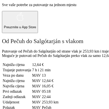
Sve vaše potrebe za putovanje na jednom mjestu
Preuzmite u
App Store
Od Pečuh do Salgótarján s vlakom
Putovanje od Pečuh do Salgótarján od strane vlak je 253,93 km i traje
Moguće je putovati od Pečuh do Salgótarján preko vlak za samo 12,64 
Najniža cijena
12,64 €
Trajanje putovanja
7 h i 21 min
Veza po danu
MAV
13
Najniža cijena
MAV
12,64 €
Najviša cijena
MAV
16,05 €
Prvi odlazak
MAV
05:18
Zadnji odlazak
MAV
22:44
Udaljenost
MAV
253,93 km
Polazak
MAV
Pečuh