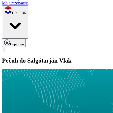
Moje rezervacije
HR | EUR
Prijavi se
Pečuh do Salgótarján Vlak