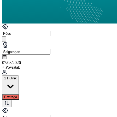
07/08/2026
+ Povratak
1 Putnik
Pretraga