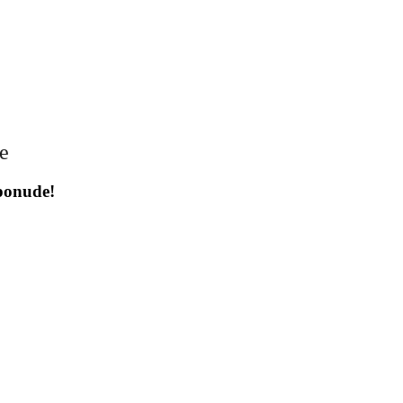
je
 ponude!