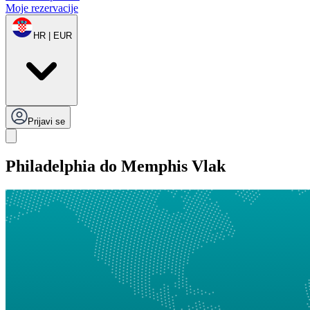
Moje rezervacije
HR | EUR
Prijavi se
Philadelphia do Memphis Vlak