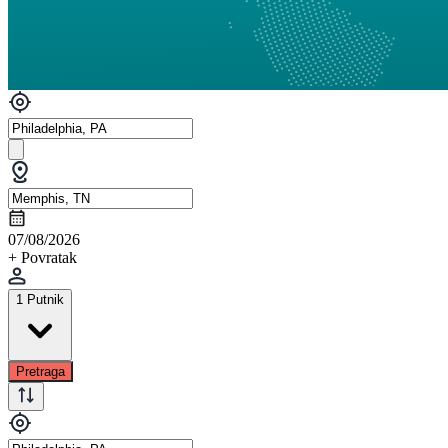
07/08/2026
+ Povratak
1 Putnik
Pretraga