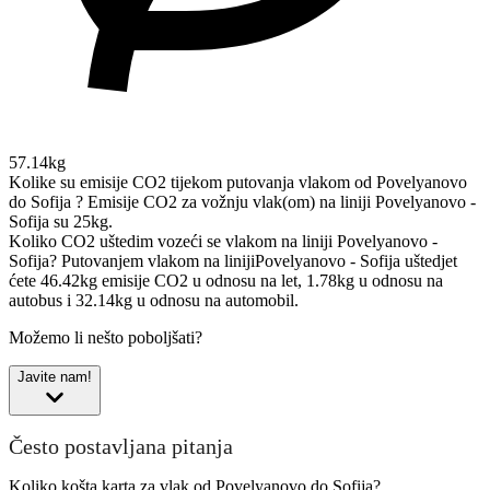
57.14kg
Kolike su emisije CO2 tijekom putovanja vlakom od Povelyanovo
do Sofija ?
Emisije CO2 za vožnju vlak(om) na liniji Povelyanovo -
Sofija su 25kg.
Koliko CO2 uštedim vozeći se vlakom na liniji Povelyanovo -
Sofija?
Putovanjem vlakom na linijiPovelyanovo - Sofija uštedjet
ćete 46.42kg emisije CO2 u odnosu na let, 1.78kg u odnosu na
autobus i 32.14kg u odnosu na automobil.
Možemo li nešto poboljšati?
Javite nam!
Često postavljana pitanja
Koliko košta karta za vlak od Povelyanovo do Sofija?