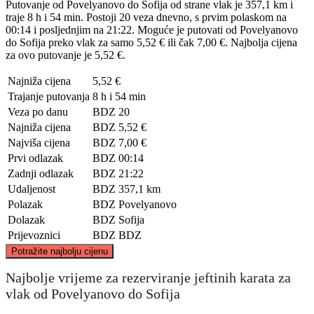
Putovanje od Povelyanovo do Sofija od strane vlak je 357,1 km i
traje 8 h i 54 min. Postoji 20 veza dnevno, s prvim polaskom na
00:14 i posljednjim na 21:22. Moguće je putovati od Povelyanovo
do Sofija preko vlak za samo 5,52 € ili čak 7,00 €. Najbolja cijena
za ovo putovanje je 5,52 €.
Najniža cijena
5,52 €
Trajanje putovanja
8 h i 54 min
Veza po danu
BDZ
20
Najniža cijena
BDZ
5,52 €
Najviša cijena
BDZ
7,00 €
Prvi odlazak
BDZ
00:14
Zadnji odlazak
BDZ
21:22
Udaljenost
BDZ
357,1 km
Polazak
BDZ
Povelyanovo
Dolazak
BDZ
Sofija
Prijevoznici
BDZ
BDZ
©
CARTO
, ©
OpenStreetMap
contributors
Potražite najbolju cijenu
Najbolje vrijeme za rezerviranje jeftinih karata za
vlak od Povelyanovo do Sofija