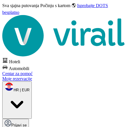
Sva sjajna putovanja
Počinju s kartom 🌎
Isprobajte DOTS
besplatno
Hoteli
Automobili
Centar za pomoć
Moje rezervacije
HR | EUR
Prijavi se