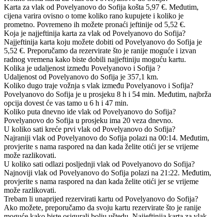
Karta za vlak od Povelyanovo do Sofija košta 5,97 €. Međutim,
cijena varira ovisno o tome koliko rano kupujete i koliko je
prometno. Povremeno ih možete pronaći jeftinije od 5,52 €.
Koja je najjeftinija karta za vlak od Povelyanovo do Sofija?
Najjeftinija karta koju možete dobiti od Povelyanovo do Sofija je
5,52 €. Preporučamo da rezervirate što je ranije moguće i izvan
radnog vremena kako biste dobili najjeftiniju moguću kartu.
Kolika je udaljenost između Povelyanovo i Sofija ?
Udaljenost od Povelyanovo do Sofija je 357,1 km.
Koliko dugo traje vožnja s vlak između Povelyanovo i Sofija?
Povelyanovo do Sofija je u prosjeku 8 h i 54 min. Međutim, najbrža
opcija dovest će vas tamo u 6 h i 47 min.
Koliko puta dnevno ide vlak od Povelyanovo do Sofija?
Povelyanovo do Sofija u prosjeku ima 20 veza dnevno.
U koliko sati kreće prvi vlak od Povelyanovo do Sofija?
Najraniji vlak od Povelyanovo do Sofija polazi na 00:14. Međutim,
provjerite s nama raspored na dan kada želite otići jer se vrijeme
može razlikovati.
U koliko sati odlazi posljednji vlak od Povelyanovo do Sofija?
Najnoviji vlak od Povelyanovo do Sofija polazi na 21:22. Međutim,
provjerite s nama raspored na dan kada želite otići jer se vrijeme
može razlikovati.
Trebam li unaprijed rezervirati kartu od Povelyanovo do Sofija?
Ako možete, preporučamo da svoju kartu rezervirate što je ranije
moguće kako biste osigurali bolju uštedu. Najjeftinija karta za vlak