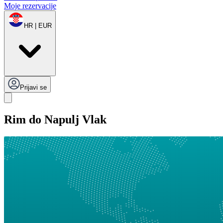
Moje rezervacije
HR | EUR
Prijavi se
Rim do Napulj Vlak