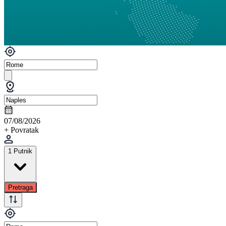
07/08/2026
+ Povratak
1 Putnik
Pretraga