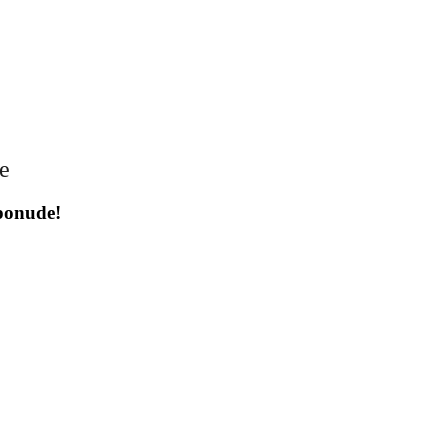
je
 ponude!