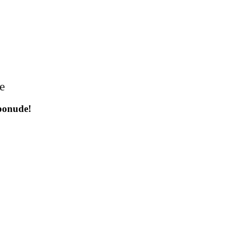
je
 ponude!