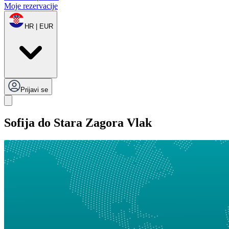
Moje rezervacije
HR | EUR
Prijavi se
Sofija do Stara Zagora Vlak