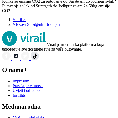
Kolike su emisije CO2 za putovanje od Suratgarh do Jodhpur svlak?
Putovanje s vlak od Suratgarh do Jodhpur stvara 24.58kg emisije
CO2.
Virail
>
Vlakovi Suratgarh - Jodhpur
Virail je internetska platforma koja
uspoređuje sve dostupne rute za vaše putovanje.
O nama+
Impresum
Pravila privatnosti
Uvjeti i odredbe
Insights
Međunarodna
Međunarodni vlakovi