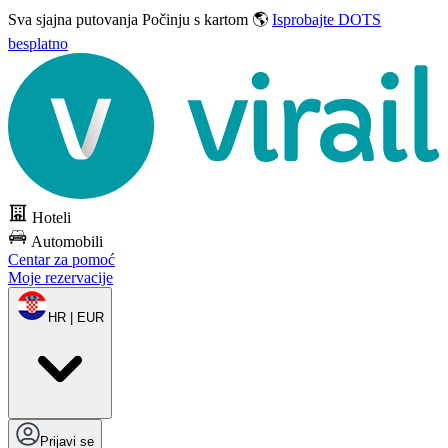
Sva sjajna putovanja
Počinju s kartom 🌎
Isprobajte DOTS
besplatno
Hoteli
Automobili
Centar za pomoć
Moje rezervacije
HR | EUR
Prijavi se