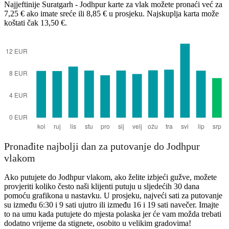
Najjeftinije Suratgarh - Jodhpur karte za vlak možete pronaći već za
7,25 € ako imate sreće ili 8,85 € u prosjeku. Najskuplja karta može
koštati čak 13,50 €.
Jodhpur
Pronađite najbolji dan za putovanje do Jodhpur
vlakom
Ako putujete do Jodhpur vlakom, ako želite izbjeći gužve, možete
provjeriti koliko često naši klijenti putuju u sljedećih 30 dana
pomoću grafikona u nastavku. U prosjeku, najveći sati za putovanje
su između 6:30 i 9 sati ujutro ili između 16 i 19 sati navečer. Imajte
to na umu kada putujete do mjesta polaska jer će vam možda trebati
dodatno vrijeme da stignete, osobito u velikim gradovima!