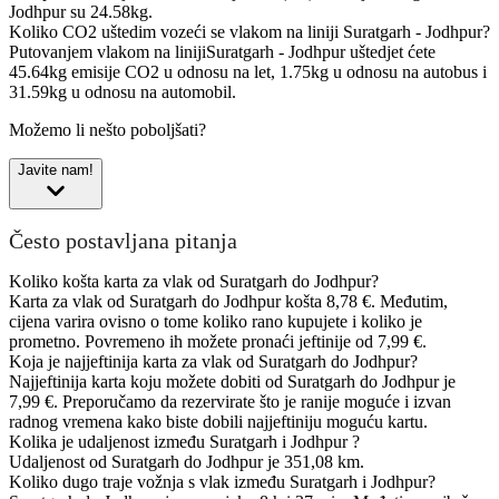
Jodhpur su 24.58kg.
Koliko CO2 uštedim vozeći se vlakom na liniji Suratgarh - Jodhpur?
Putovanjem vlakom na linijiSuratgarh - Jodhpur uštedjet ćete
45.64kg emisije CO2 u odnosu na let, 1.75kg u odnosu na autobus i
31.59kg u odnosu na automobil.
Možemo li nešto poboljšati?
Javite nam!
Često postavljana pitanja
Koliko košta karta za vlak od Suratgarh do Jodhpur?
Karta za vlak od Suratgarh do Jodhpur košta 8,78 €. Međutim,
cijena varira ovisno o tome koliko rano kupujete i koliko je
prometno. Povremeno ih možete pronaći jeftinije od 7,99 €.
Koja je najjeftinija karta za vlak od Suratgarh do Jodhpur?
Najjeftinija karta koju možete dobiti od Suratgarh do Jodhpur je
7,99 €. Preporučamo da rezervirate što je ranije moguće i izvan
radnog vremena kako biste dobili najjeftiniju moguću kartu.
Kolika je udaljenost između Suratgarh i Jodhpur ?
Udaljenost od Suratgarh do Jodhpur je 351,08 km.
Koliko dugo traje vožnja s vlak između Suratgarh i Jodhpur?