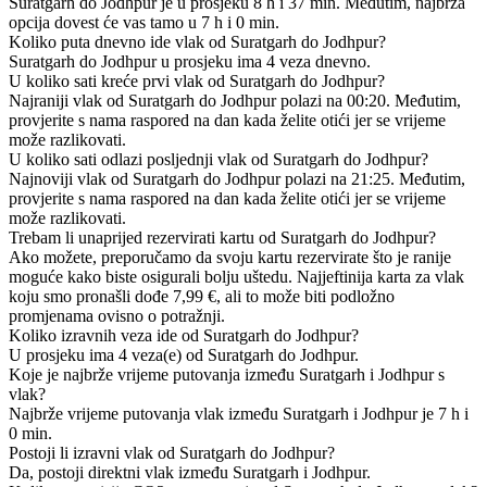
Suratgarh do Jodhpur je u prosjeku 8 h i 37 min. Međutim, najbrža
opcija dovest će vas tamo u 7 h i 0 min.
Koliko puta dnevno ide vlak od Suratgarh do Jodhpur?
Suratgarh do Jodhpur u prosjeku ima 4 veza dnevno.
U koliko sati kreće prvi vlak od Suratgarh do Jodhpur?
Najraniji vlak od Suratgarh do Jodhpur polazi na 00:20. Međutim,
provjerite s nama raspored na dan kada želite otići jer se vrijeme
može razlikovati.
U koliko sati odlazi posljednji vlak od Suratgarh do Jodhpur?
Najnoviji vlak od Suratgarh do Jodhpur polazi na 21:25. Međutim,
provjerite s nama raspored na dan kada želite otići jer se vrijeme
može razlikovati.
Trebam li unaprijed rezervirati kartu od Suratgarh do Jodhpur?
Ako možete, preporučamo da svoju kartu rezervirate što je ranije
moguće kako biste osigurali bolju uštedu. Najjeftinija karta za vlak
koju smo pronašli dođe 7,99 €, ali to može biti podložno
promjenama ovisno o potražnji.
Koliko izravnih veza ide od Suratgarh do Jodhpur?
U prosjeku ima 4 veza(e) od Suratgarh do Jodhpur.
Koje je najbrže vrijeme putovanja između Suratgarh i Jodhpur s
vlak?
Najbrže vrijeme putovanja vlak između Suratgarh i Jodhpur je 7 h i
0 min.
Postoji li izravni vlak od Suratgarh do Jodhpur?
Da, postoji direktni vlak između Suratgarh i Jodhpur.