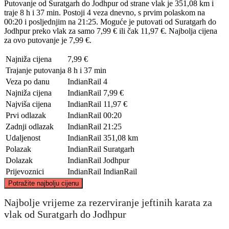
Putovanje od Suratgarh do Jodhpur od strane vlak je 351,08 km i
traje 8 h i 37 min. Postoji 4 veza dnevno, s prvim polaskom na
00:20 i posljednjim na 21:25. Moguće je putovati od Suratgarh do
Jodhpur preko vlak za samo 7,99 € ili čak 11,97 €. Najbolja cijena
za ovo putovanje je 7,99 €.
Najniža cijena
7,99 €
Trajanje putovanja
8 h i 37 min
Veza po danu
IndianRail
4
Najniža cijena
IndianRail
7,99 €
Najviša cijena
IndianRail
11,97 €
Prvi odlazak
IndianRail
00:20
Zadnji odlazak
IndianRail
21:25
Udaljenost
IndianRail
351,08 km
Polazak
IndianRail
Suratgarh
Dolazak
IndianRail
Jodhpur
Prijevoznici
IndianRail
IndianRail
©
CARTO
, ©
OpenStreetMap
contributors
Potražite najbolju cijenu
Suratgarh
Najbolje vrijeme za rezerviranje jeftinih karata za
vlak od Suratgarh do Jodhpur