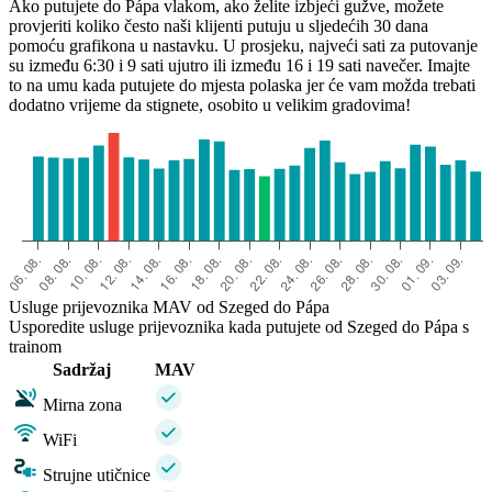
Ako putujete do Pápa vlakom, ako želite izbjeći gužve, možete
provjeriti koliko često naši klijenti putuju u sljedećih 30 dana
pomoću grafikona u nastavku. U prosjeku, najveći sati za putovanje
su između 6:30 i 9 sati ujutro ili između 16 i 19 sati navečer. Imajte
to na umu kada putujete do mjesta polaska jer će vam možda trebati
dodatno vrijeme da stignete, osobito u velikim gradovima!
Usluge prijevoznika MAV od Szeged do Pápa
Usporedite usluge prijevoznika kada putujete od Szeged do Pápa s
trainom
Sadržaj
MAV
Mirna zona
WiFi
Strujne utičnice