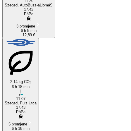
11:20
Szeged, AutóBusz-áLlomáS
17:43
PáPa
3 promjene
6 h 8 min
12,89 €
2.14 kg CO
2
6 h 18 min
11:07
Szeged, Pulz Utca
17:43
PáPa
5 promjene
6 h 18 min