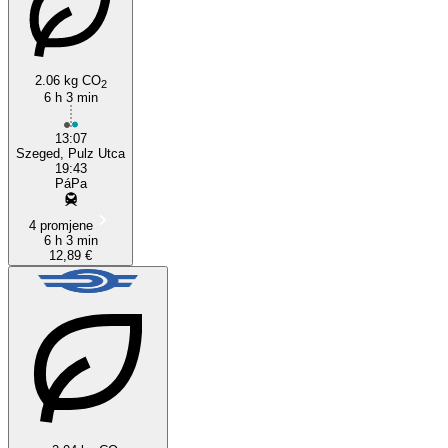
2.06 kg CO
2
6 h 3 min
Szeged
13:07
Szeged, Pulz Utca
19:43
PáPa
4 promjene
6 h 3 min
12,89 €