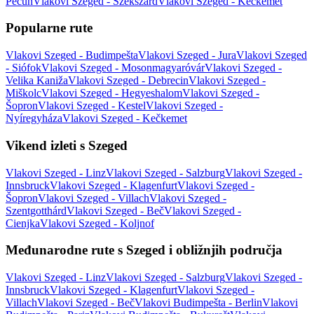
Pečuh
Vlakovi Szeged - Szekszárd
Vlakovi Szeged - Kečkemet
Popularne rute
Vlakovi Szeged - Budimpešta
Vlakovi Szeged - Jura
Vlakovi Szeged
- Siófok
Vlakovi Szeged - Mosonmagyaróvár
Vlakovi Szeged -
Velika Kaniža
Vlakovi Szeged - Debrecin
Vlakovi Szeged -
Miškolc
Vlakovi Szeged - Hegyeshalom
Vlakovi Szeged -
Šopron
Vlakovi Szeged - Kestel
Vlakovi Szeged -
Nyíregyháza
Vlakovi Szeged - Kečkemet
Vikend izleti s Szeged
Vlakovi Szeged - Linz
Vlakovi Szeged - Salzburg
Vlakovi Szeged -
Innsbruck
Vlakovi Szeged - Klagenfurt
Vlakovi Szeged -
Šopron
Vlakovi Szeged - Villach
Vlakovi Szeged -
Szentgotthárd
Vlakovi Szeged - Beč
Vlakovi Szeged -
Cienjka
Vlakovi Szeged - Koljnof
Međunarodne rute s Szeged i obližnjih područja
Vlakovi Szeged - Linz
Vlakovi Szeged - Salzburg
Vlakovi Szeged -
Innsbruck
Vlakovi Szeged - Klagenfurt
Vlakovi Szeged -
Villach
Vlakovi Szeged - Beč
Vlakovi Budimpešta - Berlin
Vlakovi