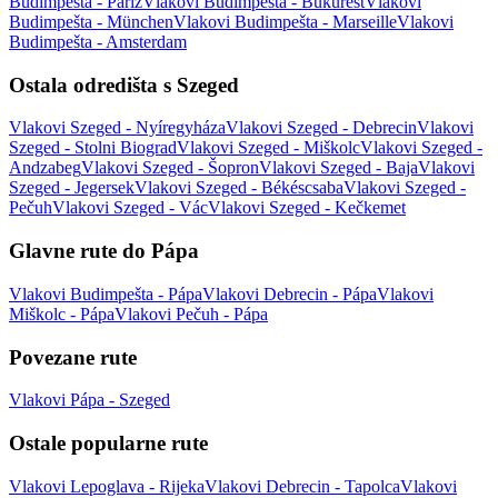
Budimpešta - Pariz
Vlakovi Budimpešta - Bukurešt
Vlakovi
Budimpešta - München
Vlakovi Budimpešta - Marseille
Vlakovi
Budimpešta - Amsterdam
Ostala odredišta s Szeged
Vlakovi Szeged - Nyíregyháza
Vlakovi Szeged - Debrecin
Vlakovi
Szeged - Stolni Biograd
Vlakovi Szeged - Miškolc
Vlakovi Szeged -
Andzabeg
Vlakovi Szeged - Šopron
Vlakovi Szeged - Baja
Vlakovi
Szeged - Jegersek
Vlakovi Szeged - Békéscsaba
Vlakovi Szeged -
Pečuh
Vlakovi Szeged - Vác
Vlakovi Szeged - Kečkemet
Glavne rute do Pápa
Vlakovi Budimpešta - Pápa
Vlakovi Debrecin - Pápa
Vlakovi
Miškolc - Pápa
Vlakovi Pečuh - Pápa
Povezane rute
Vlakovi Pápa - Szeged
Ostale popularne rute
Vlakovi Lepoglava - Rijeka
Vlakovi Debrecin - Tapolca
Vlakovi