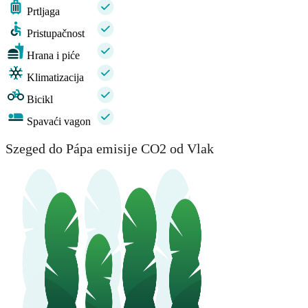
Prtljaga
Pristupačnost
Hrana i piće
Klimatizacija
Bicikl
Spavaći vagon
Szeged do Pápa emisije CO2 od Vlak