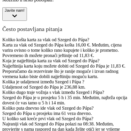
Javite nam!
Često postavljana pitanja
Koliko košta karta za vlak od Szeged do Pápa?
Karta za vlak od Szeged do Pápa košta 16,00 €. Međutim, cijena
varira ovisno o tome koliko rano kupujete i koliko je prometno.
Povremeno ih možete pronaći jeftinije od 11,83 €.
Koja je najjeftinija karta za vlak od Szeged do Pápa?
Najjeftinija karta koju možete dobiti od Szeged do Pápa je 11,83 €.
Preporučamo da rezervirate što je ranije moguće i izvan radnog
vremena kako biste dobili najjeftiniju moguću kartu.
Kolika je udaljenost između Szeged i Pápa ?
Udaljenost od Szeged do Pápa je 236,88 km.
Koliko dugo traje vožnja s vlak između Szeged i Pápa?
Szeged do Pápa je u prosjeku 5 h i 35 min. Međutim, najbrža opcija
dovest će vas tamo u 5 h i 14 min.
Koliko puta dnevno ide vlak od Szeged do Pápa?
Szeged do Pápa u prosjeku ima 61 veza dnevno.
U koliko sati kreće prvi vlak od Szeged do Pápa?
Najraniji vlak od Szeged do Pápa polazi na 08:38. Međutim,
provjerite s nama raspored na dan kada želite otići jer se vrijeme