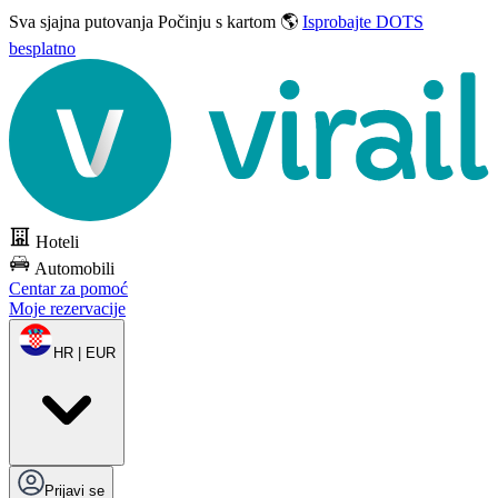
Sva sjajna putovanja
Počinju s kartom 🌎
Isprobajte DOTS
besplatno
Hoteli
Automobili
Centar za pomoć
Moje rezervacije
HR | EUR
Prijavi se