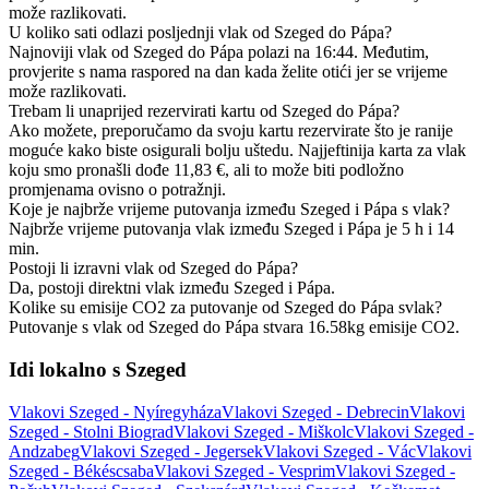
može razlikovati.
U koliko sati odlazi posljednji vlak od Szeged do Pápa?
Najnoviji vlak od Szeged do Pápa polazi na 16:44. Međutim,
provjerite s nama raspored na dan kada želite otići jer se vrijeme
može razlikovati.
Trebam li unaprijed rezervirati kartu od Szeged do Pápa?
Ako možete, preporučamo da svoju kartu rezervirate što je ranije
moguće kako biste osigurali bolju uštedu. Najjeftinija karta za vlak
koju smo pronašli dođe 11,83 €, ali to može biti podložno
promjenama ovisno o potražnji.
Koje je najbrže vrijeme putovanja između Szeged i Pápa s vlak?
Najbrže vrijeme putovanja vlak između Szeged i Pápa je 5 h i 14
min.
Postoji li izravni vlak od Szeged do Pápa?
Da, postoji direktni vlak između Szeged i Pápa.
Kolike su emisije CO2 za putovanje od Szeged do Pápa svlak?
Putovanje s vlak od Szeged do Pápa stvara 16.58kg emisije CO2.
Idi lokalno s Szeged
Vlakovi Szeged - Nyíregyháza
Vlakovi Szeged - Debrecin
Vlakovi
Szeged - Stolni Biograd
Vlakovi Szeged - Miškolc
Vlakovi Szeged -
Andzabeg
Vlakovi Szeged - Jegersek
Vlakovi Szeged - Vác
Vlakovi
Szeged - Békéscsaba
Vlakovi Szeged - Vesprim
Vlakovi Szeged -