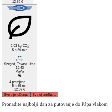
12,89 €
2.03 kg CO
2
5 h 59 min
13:11
Szeged, Tavasz Utca
19:43
PáPa
4 promjene
5 h 59 min
12,89 €
Sve cijene
Danas
Sve cijene
Sutra
Pronađite najbolji dan za putovanje do Pápa vlakom