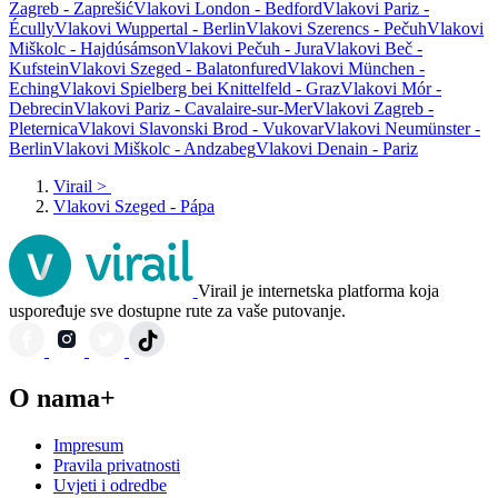
Zagreb - Zaprešić
Vlakovi London - Bedford
Vlakovi Pariz -
Écully
Vlakovi Wuppertal - Berlin
Vlakovi Szerencs - Pečuh
Vlakovi
Miškolc - Hajdúsámson
Vlakovi Pečuh - Jura
Vlakovi Beč -
Kufstein
Vlakovi Szeged - Balatonfured
Vlakovi München -
Eching
Vlakovi Spielberg bei Knittelfeld - Graz
Vlakovi Mór -
Debrecin
Vlakovi Pariz - Cavalaire-sur-Mer
Vlakovi Zagreb -
Pleternica
Vlakovi Slavonski Brod - Vukovar
Vlakovi Neumünster -
Berlin
Vlakovi Miškolc - Andzabeg
Vlakovi Denain - Pariz
Virail
>
Vlakovi Szeged - Pápa
Virail je internetska platforma koja
uspoređuje sve dostupne rute za vaše putovanje.
O nama+
Impresum
Pravila privatnosti
Uvjeti i odredbe