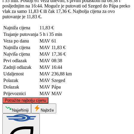
i 35 min. Postoji 61 veza dnevno, s prvim polaskom na 08:38 i
posljednjim na 16:44. Moguće je putovati od Szeged do Pápa preko
vlak za samo 11,83 € ili čak 17,36 €. Najbolja cijena za ovo
putovanje je 11,83 €.
Najniža cijena
11,83 €
Trajanje putovanja
5 h i 35 min
Veza po danu
MAV
61
Najniža cijena
MAV
11,83 €
Najviša cijena
MAV
17,36 €
Prvi odlazak
MAV
08:38
Zadnji odlazak
MAV
16:44
Udaljenost
MAV
236,88 km
Polazak
MAV
Szeged
Dolazak
MAV
Pápa
Prijevoznici
MAV
MAV
©
CARTO
, ©
OpenStreetMap
contributors
Potražite najbolju cijenu
Papa
Najjeftiniji
Najbrže