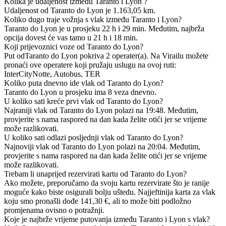
Kolika je udaljenost između Taranto i Lyon ?
Udaljenost od Taranto do Lyon je 1.163,05 km.
Koliko dugo traje vožnja s vlak između Taranto i Lyon?
Taranto do Lyon je u prosjeku 22 h i 29 min. Međutim, najbrža
opcija dovest će vas tamo u 21 h i 18 min.
Koji prijevoznici voze od Taranto do Lyon?
Put odTaranto do Lyon pokriva 2 operater(a). Na Virailu možete
pronaći ove operatere koji pružaju uslugu na ovoj ruti:
InterCityNotte, Autobus, TER
Koliko puta dnevno ide vlak od Taranto do Lyon?
Taranto do Lyon u prosjeku ima 8 veza dnevno.
U koliko sati kreće prvi vlak od Taranto do Lyon?
Najraniji vlak od Taranto do Lyon polazi na 19:48. Međutim,
provjerite s nama raspored na dan kada želite otići jer se vrijeme
može razlikovati.
U koliko sati odlazi posljednji vlak od Taranto do Lyon?
Najnoviji vlak od Taranto do Lyon polazi na 20:04. Međutim,
provjerite s nama raspored na dan kada želite otići jer se vrijeme
može razlikovati.
Trebam li unaprijed rezervirati kartu od Taranto do Lyon?
Ako možete, preporučamo da svoju kartu rezervirate što je ranije
moguće kako biste osigurali bolju uštedu. Najjeftinija karta za vlak
koju smo pronašli dođe 141,30 €, ali to može biti podložno
promjenama ovisno o potražnji.
Koje je najbrže vrijeme putovanja između Taranto i Lyon s vlak?