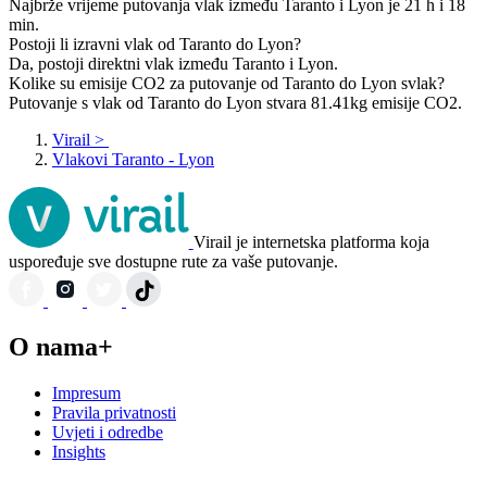
Najbrže vrijeme putovanja vlak između Taranto i Lyon je 21 h i 18
min.
Postoji li izravni vlak od Taranto do Lyon?
Da, postoji direktni vlak između Taranto i Lyon.
Kolike su emisije CO2 za putovanje od Taranto do Lyon svlak?
Putovanje s vlak od Taranto do Lyon stvara 81.41kg emisije CO2.
Virail
>
Vlakovi Taranto - Lyon
Virail je internetska platforma koja
uspoređuje sve dostupne rute za vaše putovanje.
O nama+
Impresum
Pravila privatnosti
Uvjeti i odredbe
Insights