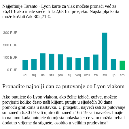
Najjeftinije Taranto - Lyon karte za vlak možete pronaći već za
76,41 € ako imate sreće ili 122,68 € u prosjeku. Najskuplja karta
može koštati čak 302,71 €.
Taranto
Pronađite najbolji dan za putovanje do Lyon vlakom
Ako putujete do Lyon vlakom, ako želite izbjeći gužve, možete
provjeriti koliko često naši klijenti putuju u sljedećih 30 dana
pomoću grafikona u nastavku. U prosjeku, najveći sati za putovanje
su između 6:30 i 9 sati ujutro ili između 16 i 19 sati navečer. Imajte
to na umu kada putujete do mjesta polaska jer će vam možda trebati
dodatno vrijeme da stignete, osobito u velikim gradovima!