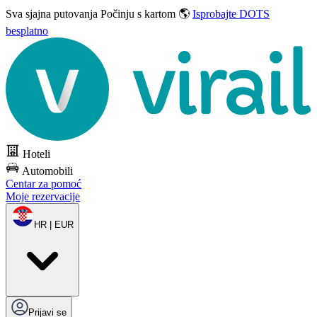
Sva sjajna putovanja
Počinju s kartom 🌎
Isprobajte DOTS
besplatno
Hoteli
Automobili
Centar za pomoć
Moje rezervacije
HR | EUR
Prijavi se