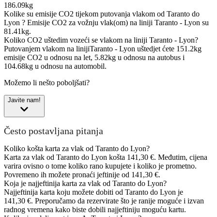
186.09kg
Kolike su emisije CO2 tijekom putovanja vlakom od Taranto do
Lyon ?
Emisije CO2 za vožnju vlak(om) na liniji Taranto - Lyon su
81.41kg.
Koliko CO2 uštedim vozeći se vlakom na liniji Taranto - Lyon?
Putovanjem vlakom na linijiTaranto - Lyon uštedjet ćete 151.2kg
emisije CO2 u odnosu na let, 5.82kg u odnosu na autobus i
104.68kg u odnosu na automobil.
Možemo li nešto poboljšati?
Javite nam!
Često postavljana pitanja
Koliko košta karta za vlak od Taranto do Lyon?
Karta za vlak od Taranto do Lyon košta 141,30 €. Međutim, cijena
varira ovisno o tome koliko rano kupujete i koliko je prometno.
Povremeno ih možete pronaći jeftinije od 141,30 €.
Koja je najjeftinija karta za vlak od Taranto do Lyon?
Najjeftinija karta koju možete dobiti od Taranto do Lyon je
141,30 €. Preporučamo da rezervirate što je ranije moguće i izvan
radnog vremena kako biste dobili najjeftiniju moguću kartu.