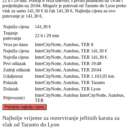
22 h i 29 min. Postoji 8 veza dnevno, s prvim polaskom na 19:48 i
posljednjim na 20:04. Moguće je putovati od Taranto do Lyon preko
vlak za samo 141,30 € ili čak 141,30 €. Najbolja cijena za ovo
putovanje je 141,30 €.
Najniža cijena
141,30 €
Trajanje
22 h i 29 min
putovanja
Veza po danu
InterCityNotte, Autobus, TER
8
Najniža cijena
InterCityNotte, Autobus, TER
141,30 €
Najviša cijena
InterCityNotte, Autobus, TER
141,30 €
Prvi odlazak
InterCityNotte, Autobus, TER
19:48
Zadnji odlazak
InterCityNotte, Autobus, TER
20:04
Udaljenost
InterCityNotte, Autobus, TER
1.163,05 km
Polazak
InterCityNotte, Autobus, TER
Taranto
Dolazak
InterCityNotte, Autobus, TER
Lyon
InterCityNotte, Autobus
InterCityNotte, Autobus,
Prijevoznici
TER
©
CARTO
, ©
OpenStreetMap
contributors
Potražite najbolju cijenu
Lyon
Najbolje vrijeme za rezerviranje jeftinih karata za
vlak od Taranto do Lyon