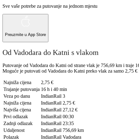
Sve vaše potrebe za putovanje na jednom mjestu
Preuzmite u
App Store
Od Vadodara do Katni s vlakom
Putovanje od Vadodara do Katni od strane vlak je 756,69 km i traje 1
Moguće je putovati od Vadodara do Katni preko vlak za samo 2,75 € il
Najniža cijena
2,75 €
Trajanje putovanja
16 h i 40 min
Veza po danu
IndianRail
3
Najniža cijena
IndianRail
2,75 €
Najviša cijena
IndianRail
27,12 €
Prvi odlazak
IndianRail
00:30
Zadnji odlazak
IndianRail
23:35
Udaljenost
IndianRail
756,69 km
Polazak
IndianRail
Vadodara