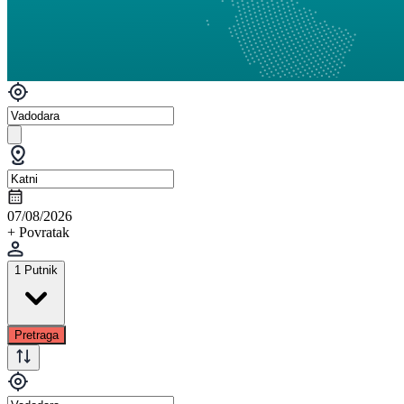
07/08/2026
+ Povratak
1 Putnik
Pretraga