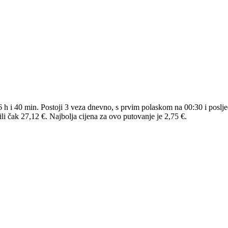
6 h i 40 min. Postoji 3 veza dnevno, s prvim polaskom na 00:30 i poslj
i čak 27,12 €. Najbolja cijena za ovo putovanje je 2,75 €.