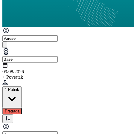
09/08/2026
+ Povratak
1 Putnik
Pretraga