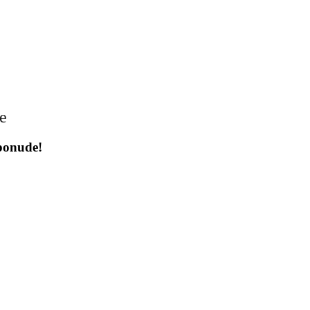
je
 ponude!