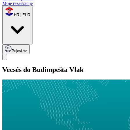
Moje rezervacije
HR | EUR
Prijavi se
Vecsés do Budimpešta Vlak