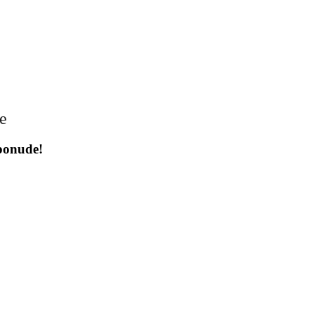
je
 ponude!