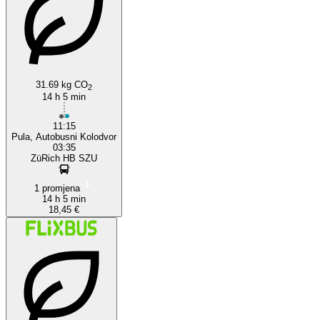
Pula, Istria
31.69 kg CO
2
14 h 5 min
11:15
Pula, Autobusni Kolodvor
03:35
ZüRich HB SZU
1 promjena
14 h 5 min
18,45 €