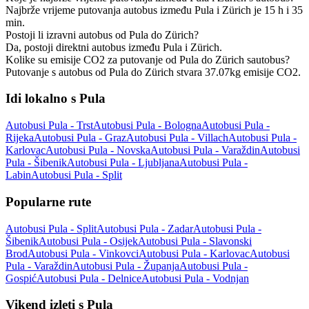
Najbrže vrijeme putovanja autobus između Pula i Zürich je 15 h i 35
min.
Postoji li izravni autobus od Pula do Zürich?
Da, postoji direktni autobus između Pula i Zürich.
Kolike su emisije CO2 za putovanje od Pula do Zürich sautobus?
Putovanje s autobus od Pula do Zürich stvara 37.07kg emisije CO2.
Idi lokalno s Pula
Autobusi Pula - Trst
Autobusi Pula - Bologna
Autobusi Pula -
Rijeka
Autobusi Pula - Graz
Autobusi Pula - Villach
Autobusi Pula -
Karlovac
Autobusi Pula - Novska
Autobusi Pula - Varaždin
Autobusi
Pula - Šibenik
Autobusi Pula - Ljubljana
Autobusi Pula -
Labin
Autobusi Pula - Split
Popularne rute
Autobusi Pula - Split
Autobusi Pula - Zadar
Autobusi Pula -
Šibenik
Autobusi Pula - Osijek
Autobusi Pula - Slavonski
Brod
Autobusi Pula - Vinkovci
Autobusi Pula - Karlovac
Autobusi
Pula - Varaždin
Autobusi Pula - Županja
Autobusi Pula -
Gospić
Autobusi Pula - Delnice
Autobusi Pula - Vodnjan
Vikend izleti s Pula