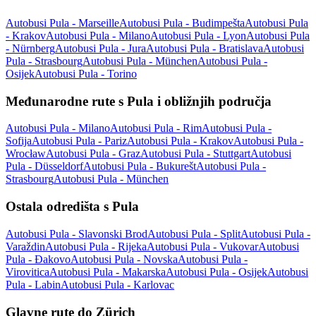
Autobusi Pula - Marseille
Autobusi Pula - Budimpešta
Autobusi Pula
- Krakov
Autobusi Pula - Milano
Autobusi Pula - Lyon
Autobusi Pula
- Nürnberg
Autobusi Pula - Jura
Autobusi Pula - Bratislava
Autobusi
Pula - Strasbourg
Autobusi Pula - München
Autobusi Pula -
Osijek
Autobusi Pula - Torino
Međunarodne rute s Pula i obližnjih područja
Autobusi Pula - Milano
Autobusi Pula - Rim
Autobusi Pula -
Sofija
Autobusi Pula - Pariz
Autobusi Pula - Krakov
Autobusi Pula -
Wrocław
Autobusi Pula - Graz
Autobusi Pula - Stuttgart
Autobusi
Pula - Düsseldorf
Autobusi Pula - Bukurešt
Autobusi Pula -
Strasbourg
Autobusi Pula - München
Ostala odredišta s Pula
Autobusi Pula - Slavonski Brod
Autobusi Pula - Split
Autobusi Pula -
Varaždin
Autobusi Pula - Rijeka
Autobusi Pula - Vukovar
Autobusi
Pula - Đakovo
Autobusi Pula - Novska
Autobusi Pula -
Virovitica
Autobusi Pula - Makarska
Autobusi Pula - Osijek
Autobusi
Pula - Labin
Autobusi Pula - Karlovac
Glavne rute do Zürich