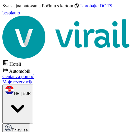
Sva sjajna putovanja
Počinju s kartom 🌎
Isprobajte DOTS
besplatno
Hoteli
Automobili
Centar za pomoć
Moje rezervacije
HR | EUR
Prijavi se