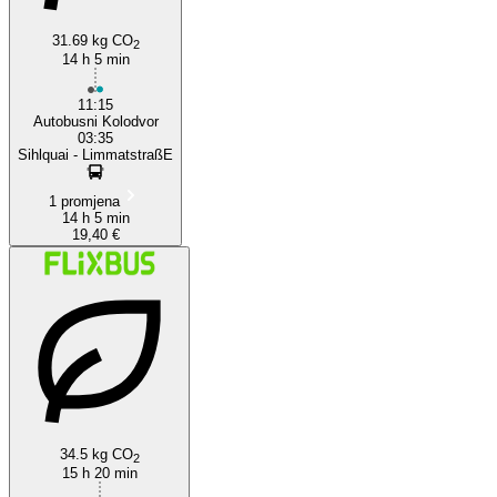
31.69 kg CO
2
14 h 5 min
11:15
Autobusni Kolodvor
03:35
Sihlquai - LimmatstraßE
1 promjena
14 h 5 min
19,40 €
34.5 kg CO
2
15 h 20 min