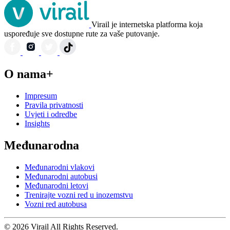
Virail je internetska platforma koja
uspoređuje sve dostupne rute za vaše putovanje.
O nama+
Impresum
Pravila privatnosti
Uvjeti i odredbe
Insights
Međunarodna
Međunarodni vlakovi
Međunarodni autobusi
Međunarodni letovi
Trenirajte vozni red u inozemstvu
Vozni red autobusa
© 2026 Virail All Rights Reserved.