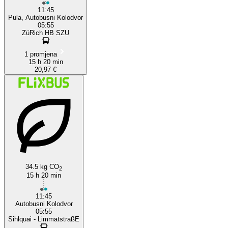
11:45
Pula, Autobusni Kolodvor
05:55
ZüRich HB SZU
1 promjena
15 h 20 min
20,97 €
34.5 kg CO
2
15 h 20 min
11:45
Autobusni Kolodvor
05:55
Sihlquai - LimmatstraßE