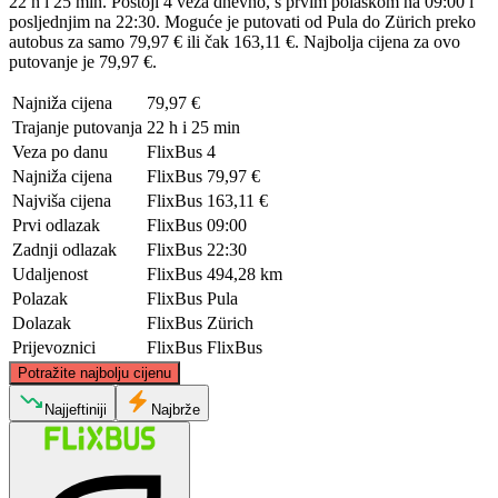
22 h i 25 min. Postoji 4 veza dnevno, s prvim polaskom na 09:00 i
posljednjim na 22:30. Moguće je putovati od Pula do Zürich preko
autobus za samo 79,97 € ili čak 163,11 €. Najbolja cijena za ovo
putovanje je 79,97 €.
Najniža cijena
79,97 €
Trajanje putovanja
22 h i 25 min
Veza po danu
FlixBus
4
Najniža cijena
FlixBus
79,97 €
Najviša cijena
FlixBus
163,11 €
Prvi odlazak
FlixBus
09:00
Zadnji odlazak
FlixBus
22:30
Udaljenost
FlixBus
494,28 km
Polazak
FlixBus
Pula
Dolazak
FlixBus
Zürich
Prijevoznici
FlixBus
FlixBus
©
CARTO
, ©
OpenStreetMap
contributors
Potražite najbolju cijenu
Zurich
Najjeftiniji
Najbrže