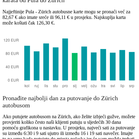
karata od Pula do Zürich
Najjeftinije Pula - Zürich autobusne karte mogu se pronaći već za
82,67 € ako imate sreće ili 96,11 € u prosjeku. Najskuplja karta
može koštati čak 126,30 €.
Pronađite najbolji dan za putovanje do Zürich
autobusom
Ako putujete autobusom na Zürich, ako želite izbjeći gužve, možete
provjeriti koliko često naši klijenti putuju u sljedećih 30 dana
pomoću grafikona u nastavku. U prosjeku, najveći sati za putovanje
su između 6:30 i 9 sati ujutro ili između 16 i 19 sati navečer. Imajte
to na umu kada putujete do mjesta polaska jer će vam možda trebati