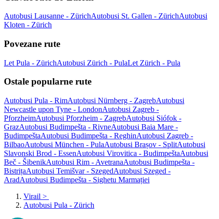
Autobusi Lausanne - Zürich
Autobusi St. Gallen - Zürich
Autobusi
Kloten - Zürich
Povezane rute
Let Pula - Zürich
Autobusi Zürich - Pula
Let Zürich - Pula
Ostale popularne rute
Autobusi Pula - Rim
Autobusi Nürnberg - Zagreb
Autobusi
Newcastle upon Tyne - London
Autobusi Zagreb -
Pforzheim
Autobusi Pforzheim - Zagreb
Autobusi Siófok -
Graz
Autobusi Budimpešta - Rivne
Autobusi Baia Mare -
Budimpešta
Autobusi Budimpešta - Reghin
Autobusi Zagreb -
Bilbao
Autobusi München - Pula
Autobusi Brașov - Split
Autobusi
Slavonski Brod - Essen
Autobusi Virovitica - Budimpešta
Autobusi
Beč - Šibenik
Autobusi Rim - Avetrana
Autobusi Budimpešta -
Bistrița
Autobusi Temišvar - Szeged
Autobusi Szeged -
Arad
Autobusi Budimpešta - Sighetu Marmației
Virail
>
Autobusi Pula - Zürich