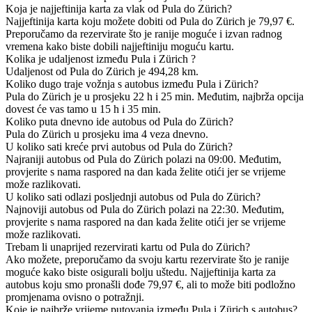
Koja je najjeftinija karta za vlak od Pula do Zürich?
Najjeftinija karta koju možete dobiti od Pula do Zürich je 79,97 €.
Preporučamo da rezervirate što je ranije moguće i izvan radnog
vremena kako biste dobili najjeftiniju moguću kartu.
Kolika je udaljenost između Pula i Zürich ?
Udaljenost od Pula do Zürich je 494,28 km.
Koliko dugo traje vožnja s autobus između Pula i Zürich?
Pula do Zürich je u prosjeku 22 h i 25 min. Međutim, najbrža opcija
dovest će vas tamo u 15 h i 35 min.
Koliko puta dnevno ide autobus od Pula do Zürich?
Pula do Zürich u prosjeku ima 4 veza dnevno.
U koliko sati kreće prvi autobus od Pula do Zürich?
Najraniji autobus od Pula do Zürich polazi na 09:00. Međutim,
provjerite s nama raspored na dan kada želite otići jer se vrijeme
može razlikovati.
U koliko sati odlazi posljednji autobus od Pula do Zürich?
Najnoviji autobus od Pula do Zürich polazi na 22:30. Međutim,
provjerite s nama raspored na dan kada želite otići jer se vrijeme
može razlikovati.
Trebam li unaprijed rezervirati kartu od Pula do Zürich?
Ako možete, preporučamo da svoju kartu rezervirate što je ranije
moguće kako biste osigurali bolju uštedu. Najjeftinija karta za
autobus koju smo pronašli dođe 79,97 €, ali to može biti podložno
promjenama ovisno o potražnji.
Koje je najbrže vrijeme putovanja između Pula i Zürich s autobus?