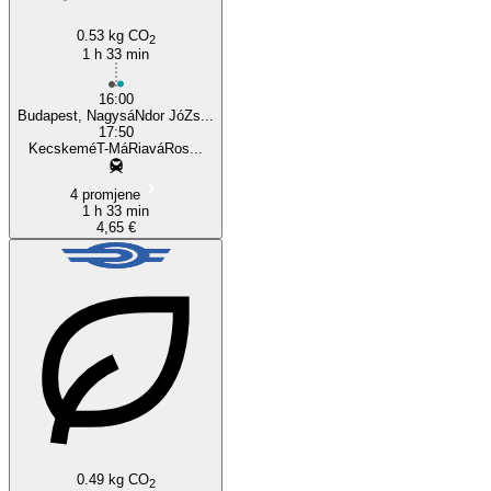
0.53 kg CO
2
1 h 33 min
16:00
Budapest, NagysáNdor JóZs...
17:50
KecskeméT-MáRiaváRos...
4 promjene
1 h 33 min
4,65 €
0.49 kg CO
2