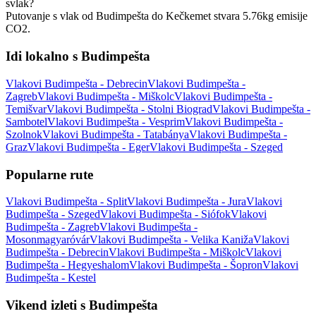
svlak?
Putovanje s vlak od Budimpešta do Kečkemet stvara 5.76kg emisije
CO2.
Idi lokalno s Budimpešta
Vlakovi Budimpešta - Debrecin
Vlakovi Budimpešta -
Zagreb
Vlakovi Budimpešta - Miškolc
Vlakovi Budimpešta -
Temišvar
Vlakovi Budimpešta - Stolni Biograd
Vlakovi Budimpešta -
Sambotel
Vlakovi Budimpešta - Vesprim
Vlakovi Budimpešta -
Szolnok
Vlakovi Budimpešta - Tatabánya
Vlakovi Budimpešta -
Graz
Vlakovi Budimpešta - Eger
Vlakovi Budimpešta - Szeged
Popularne rute
Vlakovi Budimpešta - Split
Vlakovi Budimpešta - Jura
Vlakovi
Budimpešta - Szeged
Vlakovi Budimpešta - Siófok
Vlakovi
Budimpešta - Zagreb
Vlakovi Budimpešta -
Mosonmagyaróvár
Vlakovi Budimpešta - Velika Kaniža
Vlakovi
Budimpešta - Debrecin
Vlakovi Budimpešta - Miškolc
Vlakovi
Budimpešta - Hegyeshalom
Vlakovi Budimpešta - Šopron
Vlakovi
Budimpešta - Kestel
Vikend izleti s Budimpešta