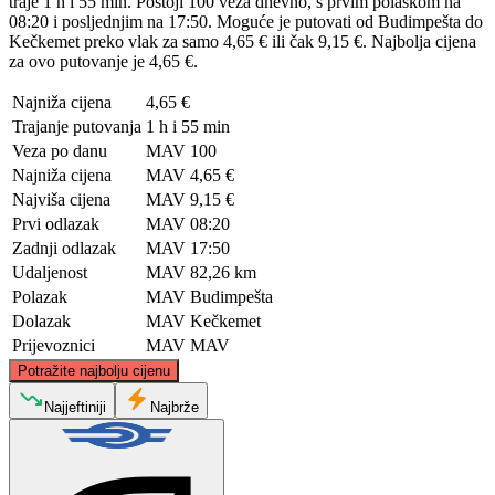
traje 1 h i 55 min. Postoji 100 veza dnevno, s prvim polaskom na
08:20 i posljednjim na 17:50. Moguće je putovati od Budimpešta do
Kečkemet preko vlak za samo 4,65 € ili čak 9,15 €. Najbolja cijena
za ovo putovanje je 4,65 €.
Najniža cijena
4,65 €
Trajanje putovanja
1 h i 55 min
Veza po danu
MAV
100
Najniža cijena
MAV
4,65 €
Najviša cijena
MAV
9,15 €
Prvi odlazak
MAV
08:20
Zadnji odlazak
MAV
17:50
Udaljenost
MAV
82,26 km
Polazak
MAV
Budimpešta
Dolazak
MAV
Kečkemet
Prijevoznici
MAV
MAV
©
CARTO
, ©
OpenStreetMap
contributors
Potražite najbolju cijenu
Budapest
Najjeftiniji
Najbrže