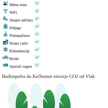
Mirna zona
WiFi
Strujne utičnice
Prtljaga
Pristupačnost
Hrana i piće
Klimatizacija
Bicikl
Spavaći vagon
Budimpešta do Kečkemet emisije CO2 od Vlak