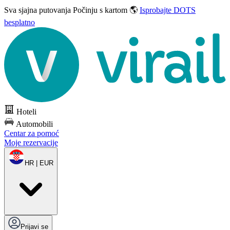
Sva sjajna putovanja
Počinju s kartom 🌎
Isprobajte DOTS
besplatno
Hoteli
Automobili
Centar za pomoć
Moje rezervacije
HR | EUR
Prijavi se