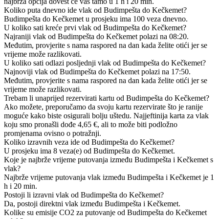
najbrža opcija dovest će vas tamo u 1 h i 20 min.
Koliko puta dnevno ide vlak od Budimpešta do Kečkemet?
Budimpešta do Kečkemet u prosjeku ima 100 veza dnevno.
U koliko sati kreće prvi vlak od Budimpešta do Kečkemet?
Najraniji vlak od Budimpešta do Kečkemet polazi na 08:20.
Međutim, provjerite s nama raspored na dan kada želite otići jer se
vrijeme može razlikovati.
U koliko sati odlazi posljednji vlak od Budimpešta do Kečkemet?
Najnoviji vlak od Budimpešta do Kečkemet polazi na 17:50.
Međutim, provjerite s nama raspored na dan kada želite otići jer se
vrijeme može razlikovati.
Trebam li unaprijed rezervirati kartu od Budimpešta do Kečkemet?
Ako možete, preporučamo da svoju kartu rezervirate što je ranije
moguće kako biste osigurali bolju uštedu. Najjeftinija karta za vlak
koju smo pronašli dođe 4,65 €, ali to može biti podložno
promjenama ovisno o potražnji.
Koliko izravnih veza ide od Budimpešta do Kečkemet?
U prosjeku ima 8 veza(e) od Budimpešta do Kečkemet.
Koje je najbrže vrijeme putovanja između Budimpešta i Kečkemet s
vlak?
Najbrže vrijeme putovanja vlak između Budimpešta i Kečkemet je 1
h i 20 min.
Postoji li izravni vlak od Budimpešta do Kečkemet?
Da, postoji direktni vlak između Budimpešta i Kečkemet.
Kolike su emisije CO2 za putovanje od Budimpešta do Kečkemet