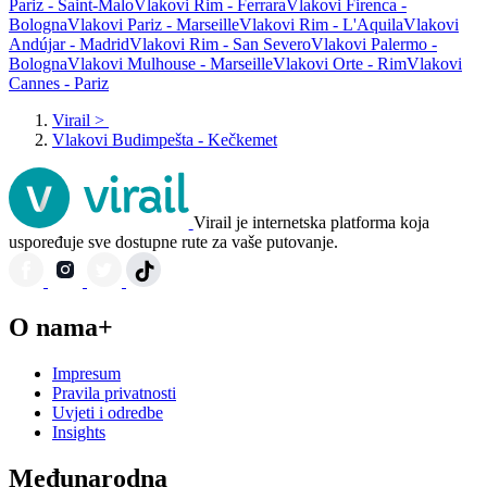
Pariz - Saint-Malo
Vlakovi Rim - Ferrara
Vlakovi Firenca -
Bologna
Vlakovi Pariz - Marseille
Vlakovi Rim - L'Aquila
Vlakovi
Andújar - Madrid
Vlakovi Rim - San Severo
Vlakovi Palermo -
Bologna
Vlakovi Mulhouse - Marseille
Vlakovi Orte - Rim
Vlakovi
Cannes - Pariz
Virail
>
Vlakovi Budimpešta - Kečkemet
Virail je internetska platforma koja
uspoređuje sve dostupne rute za vaše putovanje.
O nama+
Impresum
Pravila privatnosti
Uvjeti i odredbe
Insights
Međunarodna