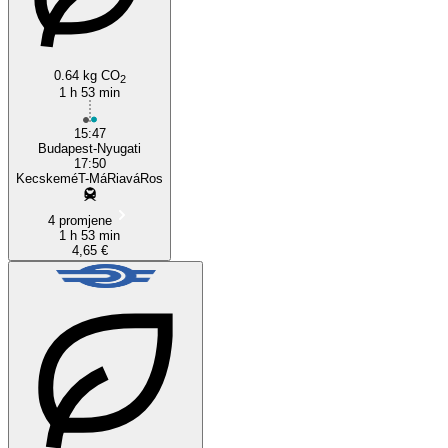
0.64 kg CO
2
1 h 53 min
15:47
Budapest-Nyugati
17:50
KecskeméT-MáRiaváRos
4 promjene
1 h 53 min
4,65 €