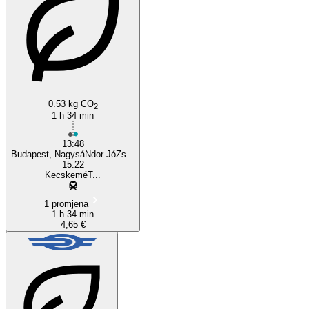
Kecskemét
0.53 kg CO
2
1 h 34 min
13:48
Budapest, NagysáNdor JóZs...
15:22
KecskeméT...
1 promjena
1 h 34 min
4,65 €