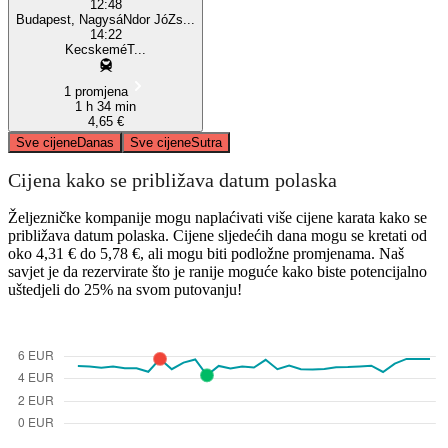
12:48
Budapest, NagysáNdor JóZs...
14:22
KecskeméT...
1 promjena
1 h 34 min
4,65 €
Sve cijene
Danas
Sve cijene
Sutra
Cijena kako se približava datum polaska
Željezničke kompanije mogu naplaćivati ​​više cijene karata kako se
približava datum polaska. Cijene sljedećih dana mogu se kretati od
oko 4,31 € do 5,78 €, ali mogu biti podložne promjenama. Naš
savjet je da rezervirate što je ranije moguće kako biste potencijalno
uštedjeli do 25% na svom putovanju!