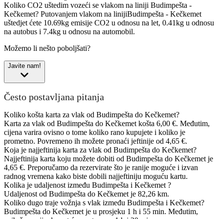
Koliko CO2 uštedim vozeći se vlakom na liniji Budimpešta -
Kečkemet?
Putovanjem vlakom na linijiBudimpešta - Kečkemet
uštedjet ćete 10.69kg emisije CO2 u odnosu na let, 0.41kg u odnosu
na autobus i 7.4kg u odnosu na automobil.
Možemo li nešto poboljšati?
Javite nam!
Često postavljana pitanja
Koliko košta karta za vlak od Budimpešta do Kečkemet?
Karta za vlak od Budimpešta do Kečkemet košta 6,00 €. Međutim,
cijena varira ovisno o tome koliko rano kupujete i koliko je
prometno. Povremeno ih možete pronaći jeftinije od 4,65 €.
Koja je najjeftinija karta za vlak od Budimpešta do Kečkemet?
Najjeftinija karta koju možete dobiti od Budimpešta do Kečkemet je
4,65 €. Preporučamo da rezervirate što je ranije moguće i izvan
radnog vremena kako biste dobili najjeftiniju moguću kartu.
Kolika je udaljenost između Budimpešta i Kečkemet ?
Udaljenost od Budimpešta do Kečkemet je 82,26 km.
Koliko dugo traje vožnja s vlak između Budimpešta i Kečkemet?
Budimpešta do Kečkemet je u prosjeku 1 h i 55 min. Međutim,