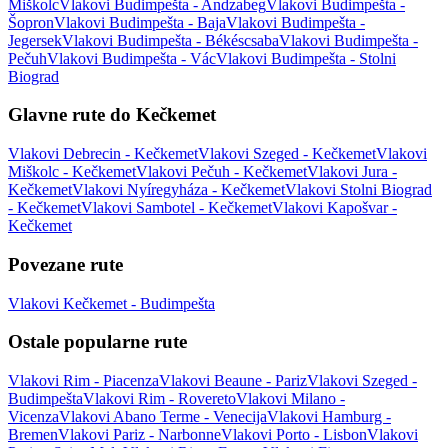
Miškolc
Vlakovi Budimpešta - Andzabeg
Vlakovi Budimpešta -
Šopron
Vlakovi Budimpešta - Baja
Vlakovi Budimpešta -
Jegersek
Vlakovi Budimpešta - Békéscsaba
Vlakovi Budimpešta -
Pečuh
Vlakovi Budimpešta - Vác
Vlakovi Budimpešta - Stolni
Biograd
Glavne rute do Kečkemet
Vlakovi Debrecin - Kečkemet
Vlakovi Szeged - Kečkemet
Vlakovi
Miškolc - Kečkemet
Vlakovi Pečuh - Kečkemet
Vlakovi Jura -
Kečkemet
Vlakovi Nyíregyháza - Kečkemet
Vlakovi Stolni Biograd
- Kečkemet
Vlakovi Sambotel - Kečkemet
Vlakovi Kapošvar -
Kečkemet
Povezane rute
Vlakovi Kečkemet - Budimpešta
Ostale popularne rute
Vlakovi Rim - Piacenza
Vlakovi Beaune - Pariz
Vlakovi Szeged -
Budimpešta
Vlakovi Rim - Rovereto
Vlakovi Milano -
Vicenza
Vlakovi Abano Terme - Venecija
Vlakovi Hamburg -
Bremen
Vlakovi Pariz - Narbonne
Vlakovi Porto - Lisbon
Vlakovi