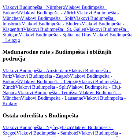
Vlakovi Budimpešta - Nürnberg
Vlakovi Budimpešta -
Bukurešt
Vlakovi Budimpešta - Zürich
Vlakovi Budimpešta -
München
Vlakovi Budimpešta - Split
Vlakovi Budimpešta -
Innsbruck
Vlakovi Budimpešta - Bludenz
Vlakovi Budimpešta -
Klagenfurt
Vlakovi Budimpešta - St. Gallen
Vlakovi Budimpešta -
Stuttgart
Vlakovi Budimpešta - Spittal na Dravi
Vlakovi Budimpešta
- Leipzig
Međunarodne rute s Budimpešta i obližnjih
područja
Vlakovi Budimpešta - Amsterdam
Vlakovi Budimpešta -
Pariz
Vlakovi Budimpešta - Zagreb
Vlakovi Budimpešta -
Bukurešt
Vlakovi Budimpešta - Leipzig
Vlakovi Budimpešta -
Zürich
Vlakovi Budimpešta - Split
Vlakovi Budimpešta - Cluj-
Napoca
Vlakovi Budimpešta - Temišvar
Vlakovi Budimpešta -
München
Vlakovi Budimpešta - Lausanne
Vlakovi Budimpešta -
Krakov
Ostala odredišta s Budimpešta
Vlakovi Budimpešta - Nyíregyháza
Vlakovi Budimpešta -
Szeged
Vlakovi Budimpešta - Sambotel
Vlakovi Budimpešta -