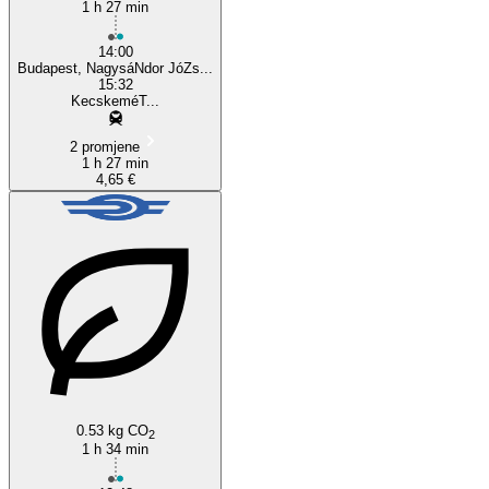
1 h 27 min
14:00
Budapest, NagysáNdor JóZs...
15:32
KecskeméT...
2 promjene
1 h 27 min
4,65 €
0.53 kg CO
2
1 h 34 min