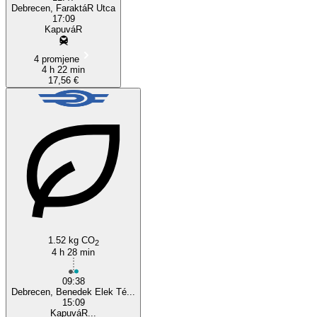
Debrecen, FaraktáR Utca
17:09
KapuváR
4 promjene
4 h 22 min
17,56 €
1.52 kg CO
2
4 h 28 min
09:38
Debrecen, Benedek Elek Té...
15:09
KapuváR...