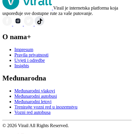
Virail je internetska platforma koja
uspoređuje sve dostupne rute za vaše putovanje.
O nama+
Impresum
Pravila privatnosti
Uvjeti i odredbe
Insights
Međunarodna
Međunarodni vlakovi
Međunarodni autobusi
Međunarodni letovi
Trenirajte vozni red u inozemstvu
Vozni red autobusa
© 2026 Virail All Rights Reserved.