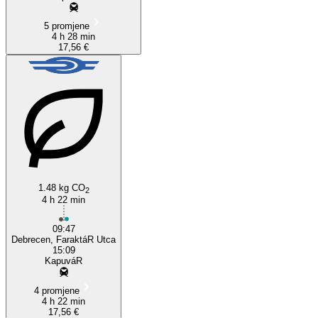
5 promjene
4 h 28 min
17,56 €
1.48 kg CO
2
4 h 22 min
09:47
Debrecen, FaraktáR Utca
15:09
KapuváR
4 promjene
4 h 22 min
17,56 €