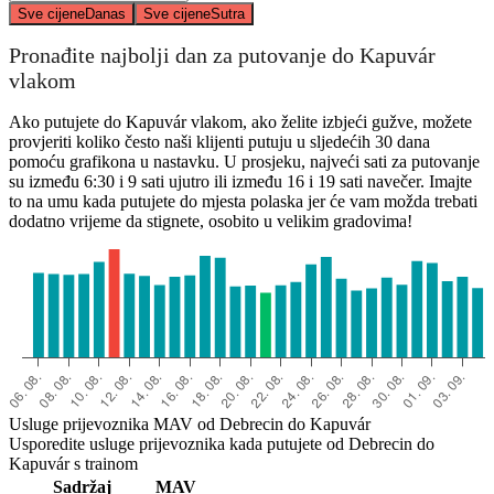
Sve cijene
Danas
Sve cijene
Sutra
Pronađite najbolji dan za putovanje do Kapuvár
vlakom
Ako putujete do Kapuvár vlakom, ako želite izbjeći gužve, možete
provjeriti koliko često naši klijenti putuju u sljedećih 30 dana
pomoću grafikona u nastavku. U prosjeku, najveći sati za putovanje
su između 6:30 i 9 sati ujutro ili između 16 i 19 sati navečer. Imajte
to na umu kada putujete do mjesta polaska jer će vam možda trebati
dodatno vrijeme da stignete, osobito u velikim gradovima!
Usluge prijevoznika MAV od Debrecin do Kapuvár
Usporedite usluge prijevoznika kada putujete od Debrecin do
Kapuvár s trainom
Sadržaj
MAV