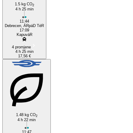
1.5 kg CO
2
4 h 25 min
11:44
Debrecen, ÁRpáD TéR
17:09
KapuváR
4 promjene
4 h 25 min
17,56 €
1.48 kg CO
2
4 h 22 min
11:47