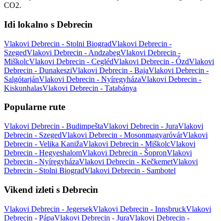
CO2.
Idi lokalno s Debrecin
Vlakovi Debrecin - Stolni Biograd
Vlakovi Debrecin -
Szeged
Vlakovi Debrecin - Andzabeg
Vlakovi Debrecin -
Miškolc
Vlakovi Debrecin - Cegléd
Vlakovi Debrecin - Ózd
Vlakovi
Debrecin - Dunakeszi
Vlakovi Debrecin - Baja
Vlakovi Debrecin -
Salgótarján
Vlakovi Debrecin - Nyíregyháza
Vlakovi Debrecin -
Kiskunhalas
Vlakovi Debrecin - Tatabánya
Popularne rute
Vlakovi Debrecin - Budimpešta
Vlakovi Debrecin - Jura
Vlakovi
Debrecin - Szeged
Vlakovi Debrecin - Mosonmagyaróvár
Vlakovi
Debrecin - Velika Kaniža
Vlakovi Debrecin - Miškolc
Vlakovi
Debrecin - Hegyeshalom
Vlakovi Debrecin - Šopron
Vlakovi
Debrecin - Nyíregyháza
Vlakovi Debrecin - Kečkemet
Vlakovi
Debrecin - Stolni Biograd
Vlakovi Debrecin - Sambotel
Vikend izleti s Debrecin
Vlakovi Debrecin - Jegersek
Vlakovi Debrecin - Innsbruck
Vlakovi
Debrecin - Pápa
Vlakovi Debrecin - Jura
Vlakovi Debrecin -