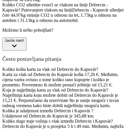
Koliko CO2 uštedim vozeći se vlakom na liniji Debrecin -
Kapuvár?
Putovanjem vlakom na linijiDebrecin - Kapuvár uštedjet
ćete 44.97kg emisije CO2 u odnosu na let, 1.73kg u odnosu na
autobus i 31.13kg u odnosu na automobil.
Možemo li nešto poboljšati?
Javite nam!
Često postavljana pitanja
Koliko košta karta za vlak od Debrecin do Kapuvár?
Karta za vlak od Debrecin do Kapuvár košta 17,26 €. Međutim,
cijena varira ovisno o tome koliko rano kupujete i koliko je
prometno. Povremeno ih možete pronaći jeftinije od 15,21 €.
Koja je najjeftinija karta za vlak od Debrecin do Kapuvár?
Najjeftinija karta koju možete dobiti od Debrecin do Kapuvár je
15,21 €. Preporučamo da rezervirate što je ranije moguće i izvan
radnog vremena kako biste dobili najjeftiniju moguću kartu.
Kolika je udaljenost između Debrecin i Kapuvár ?
Udaljenost od Debrecin do Kapuvár je 345,88 km.
Koliko dugo traje vožnja s vlak između Debrecin i Kapuvár?
Debrecin do Kapuvár je u prosjeku 5 h i 49 min. Međutim, najbrža