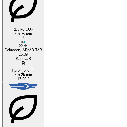
Kapuvar
Debrecen
1.5 kg CO
2
4 h 25 min
09:44
Debrecen, ÁRpáD TéR
15:09
KapuváR
4 promjene
4 h 25 min
17,56 €