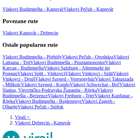
Vlakovi Budimpešta - Kapuvár
Vlakovi Pečuh - Kapuvár
Povezane rute
Vlakovi Kapuvár - Debrecin
Ostale popularne rute
Vlakovi Budimpešta - Pörböly
Vlakovi Pečuh - Orosháza
Vlakovi
Latisana - Trst
Vlakovi Budimpešta - Pusztamonostor
Vlakovi
Karcag - Budimpešta
Vlakovi Salzburg - Altenmarkt im
Pongau
Vlakovi Split - Vinkovci
Vlakovi Vinkovci - Split
Vlakovi
Vinkovci - Drniš
Vlakovi Szeged - Veresegyház
Vlakovi Taktaszada
- Miškolc
Vlakovi Szeged - Komlo
Vlakovi Schwechat - Beč
Vlakovi
Slatina, Virovitičko-Podravska Županija - Rijeka
Vlakovi
Budimpešta - Berzence
Vlakovi Freiburg - Trier
Vlakovi Kanfanar -
Rijeka
Vlakovi Budimpešta - Bajánsenye
Vlakovi Zagreb -
Oštarije
Vlakovi Pečuh - Siófok
Virail
>
Vlakovi Debrecin - Kapuvár