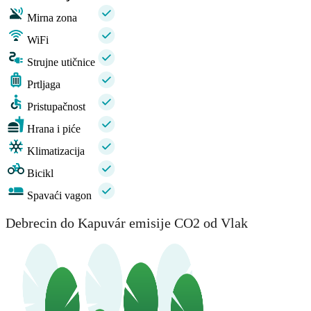
Mirna zona
WiFi
Strujne utičnice
Prtljaga
Pristupačnost
Hrana i piće
Klimatizacija
Bicikl
Spavaći vagon
Debrecin do Kapuvár emisije CO2 od Vlak