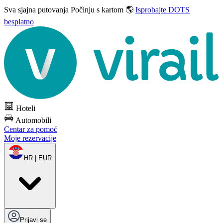
Sva sjajna putovanja
Počinju s kartom 🌎
Isprobajte DOTS
besplatno
Hoteli
Automobili
Centar za pomoć
Moje rezervacije
HR | EUR
Prijavi se