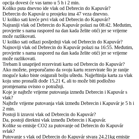
opcija dovest će vas tamo u 5 h i 2 min.
Koliko puta dnevno ide vlak od Debrecin do Kapuvár?
Debrecin do Kapuvár u prosjeku ima 47 veza dnevno.
U koliko sati kreće prvi vlak od Debrecin do Kapuvár?
Najraniji vlak od Debrecin do Kapuvár polazi na 08:42. Međutim,
provjerite s nama raspored na dan kada želite otići jer se vrijeme
može razlikovati.
U koliko sati odlazi posljednji vlak od Debrecin do Kapuvár?
Najnoviji vlak od Debrecin do Kapuvár polazi na 16:55. Međutim,
provjerite s nama raspored na dan kada želite otići jer se vrijeme
može razlikovati.
Trebam li unaprijed rezervirati kartu od Debrecin do Kapuvár?
Ako možete, preporučamo da svoju kartu rezervirate što je ranije
moguće kako biste osigurali bolju uštedu. Najjeftinija karta za vlak
koju smo pronašli dođe 15,21 €, ali to može biti podložno
promjenama ovisno o potražnji.
Koje je najbrže vrijeme putovanja između Debrecin i Kapuvár s
vlak?
Najbrže vrijeme putovanja vlak između Debrecin i Kapuvár je 5 h i
2 min.
Postoji li izravni vlak od Debrecin do Kapuvár?
Da, postoji direktni vlak između Debrecin i Kapuvár.
Kolike su emisije CO2 za putovanje od Debrecin do Kapuvár
svlak?
Putovanje s vlak od Debrecin do Kapuvár stvara 24.21kg emisije