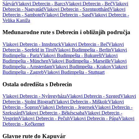
Sárvár
Vlakovi Debrecin - Barcs
Vlakovi Debrecin - Beč
Vlakovi
Debrecin - Nagyatád
Vlakovi Debrecin - Szentgotthárd
Vlakovi
Debrecin - Sambotel
Vlakovi Debrecin - Sasd
Vlakovi Debrecin -
Velika Kaniža
Međunarodne rute s Debrecin i obližnjih područja
Vlakovi Debrecin - Innsbruck
Vlakovi Debrecin - Beč
Vlakovi
Debrecin - Seefeld in Tirol
Vlakovi Budimpešta - Berlin
Vlakovi
Budimpešta - Pariz
Vlakovi Budimpešta - Bukurešt
Vlakovi
Budimpešta - München
Vlakovi Budimpešta - Marseille
Vlakovi
Budimpešta - Amsterdam
Vlakovi Budimpešta - Krakov
Vlakovi
Budimpešta - Zagreb
Vlakovi Budimpešta - Stuttgart
Ostala odredišta s Debrecin
Vlakovi Debrecin - Nyíregyháza
Vlakovi Debrecin - Szeged
Vlakovi
Debrecin - Stolni Biograd
Vlakovi Debrecin - Miškolc
Vlakovi
Debrecin - Šopron
Vlakovi Debrecin - Jegersek
Vlakovi Debrecin -
Szekszárd
Vlakovi Debrecin - Békéscsaba
Vlakovi Debrecin -
Vesprim
Vlakovi Debrecin - Pečuh
Vlakovi Debrecin - Pápa
Vlakovi
Debrecin - Kečkemet
Glavne rute do Kapuvár