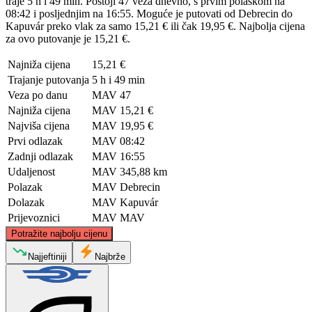
traje 5 h i 49 min. Postoji 47 veza dnevno, s prvim polaskom na
08:42 i posljednjim na 16:55. Moguće je putovati od Debrecin do
Kapuvár preko vlak za samo 15,21 € ili čak 19,95 €. Najbolja cijena
za ovo putovanje je 15,21 €.
Najniža cijena
15,21 €
Trajanje putovanja
5 h i 49 min
Veza po danu
MAV
47
Najniža cijena
MAV
15,21 €
Najviša cijena
MAV
19,95 €
Prvi odlazak
MAV
08:42
Zadnji odlazak
MAV
16:55
Udaljenost
MAV
345,88 km
Polazak
MAV
Debrecin
Dolazak
MAV
Kapuvár
Prijevoznici
MAV
MAV
©
CARTO
, ©
OpenStreetMap
contributors
Potražite najbolju cijenu
Najjeftiniji
Najbrže